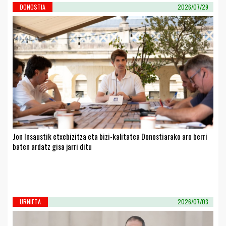
DONOSTIA
2026/07/29
Jon Insaustik etxebizitza eta bizi-kalitatea Donostiarako aro berri
baten ardatz gisa jarri ditu
URNIETA
2026/07/03