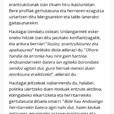
erantzukizunak izan zituen hiru ikasturtetan.
Bere profilak gertutasuna eta herriaren ezagutza
uztartzen ditu lidergoarekin eta talde-lanerako
gaitasunarekin.
Hautagai izendatu ostean, Urdangarinek esker
oneko hitzak izan ditu jasotako konfiantzagatik,
eta ardura berriari “
ilusioz, erantzukizunez eta
apaltasunez
” helduko diola adierazi du. “
Ohore
handia da erronka hau nire gain hartzea.
Andoaindarrekin batera lan egiteko borondate
sendoz egiten dut, gure herriak merezi duen
etorkizuna eraikitzeko
”, adierazi du.
Hautagai jeltzaleak nabarmendu du, halaber,
politika ulertzeko duen moduak entzute aktiboa,
etengabeko elkarrizketa eta herritarrekiko
gertutasuna dituela oinarri. “
Bide hau Andoaingo
herritarrekin batera egin nahi dut, haien kezkak
entzunez, eguneroko arazoei erantzunez eta