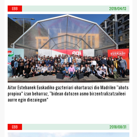
EBB
2019/04/13
Aitor Estebanek Euskadiko gazteriari ohartarazi dio Madrilen “ahots
propioa” izan beharraz, “bidean datozen asmo birzentralizatzaileei
aurre egin diezaiegun”
EBB
2018/08/31