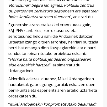
etorkizunari begira lan eginez. Politikak zentzua
du pertsonen zerbitzura dagoenean eta egitateen
bidez konfiantza sortzen duenean
”, adierazi du.
Eguneroko arazo eta kezkei erantzuteaz gain,
EAJ-PNVk anbizioz, zorroztasunez eta
seriotasunez heldu nahi die Andoainek datozen
urteetan izango dituen erronkei, herriari bultzada
berri bat emango dion ikuspegiarekin eta oinarri
sendoetan oinarritutako proiektua eskainiz.
“
Horixe baita politika: jendearen ongizatearen
alde erabakiak hartzea
”, azpimarratu du
Urdangarinek.
Alderditik adierazi dutenez, Mikel Urdangarinen
hautaketak gaur egungo garaiak eskatzen duen
berrikuntza eta esperientziaren arteko uztarketa
ordezkatzen du.
“
Mikel Andoainekin konprometitutako belaunaldi