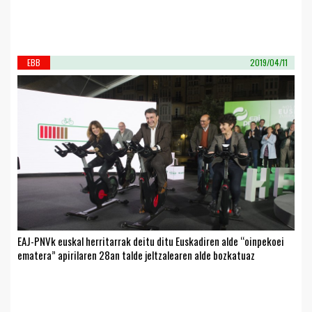
EBB
2019/04/11
EAJ-PNVk euskal herritarrak deitu ditu Euskadiren alde “oinpekoei
ematera” apirilaren 28an talde jeltzalearen alde bozkatuaz