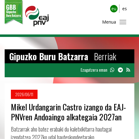
eu
es
Menua
Gipuzko Buru Batzarra
Berriak
Ezagutzera eman
2026/06/11
Mikel Urdangarin Castro izango da EAJ-
PNVren Andoaingo alkategaia 2027an
Batzarrak aho batez erabaki du kaletxikitarra hautagai
izendatzea 2027ko udal hauteskundeetarako.