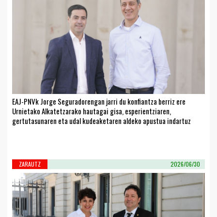
EAJ-PNVk Jorge Seguradorengan jarri du konfiantza berriz ere
Urnietako Alkatetzarako hautagai gisa, esperientziaren,
gertutasunaren eta udal kudeaketaren aldeko apustua indartuz
ZARAUTZ
2026/06/30