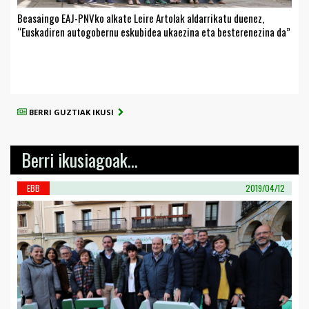
Beasaingo EAJ-PNVko alkate Leire Artolak aldarrikatu duenez,
“Euskadiren autogobernu eskubidea ukaezina eta besterenezina da”
BERRI GUZTIAK IKUSI
Berri ikusiagoak...
EBB
2019/04/12