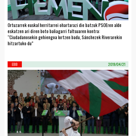
Ortuzarrek euskal herritarrei ohartarazi die batzuk PSOEren alde
eskatzen ari diren boto baliagarri faltsuaren kontra:
“Ciudadanosekin gehiengoa lortzen badu, Sánchezek Riverarekin
hitzartuko du”
EBB
2019/04/21