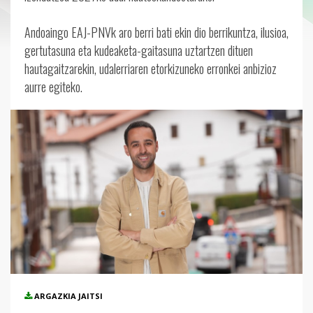
Andoaingo EAJ-PNVk aro berri bati ekin dio berrikuntza, ilusioa,
gertutasuna eta kudeaketa-gaitasuna uztartzen dituen
hautagaitzarekin, udalerriaren etorkizuneko erronkei anbizioz
aurre egiteko.
ARGAZKIA JAITSI