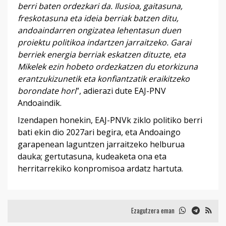
berri baten ordezkari da. Ilusioa, gaitasuna,
freskotasuna eta ideia berriak batzen ditu,
andoaindarren ongizatea lehentasun duen
proiektu politikoa indartzen jarraitzeko. Garai
berriek energia berriak eskatzen dituzte, eta
Mikelek ezin hobeto ordezkatzen du etorkizuna
erantzukizunetik eta konfiantzatik eraikitzeko
borondate hori
”, adierazi dute EAJ-PNV
Andoaindik.
Izendapen honekin, EAJ-PNVk ziklo politiko berri
bati ekin dio 2027ari begira, eta Andoaingo
garapenean laguntzen jarraitzeko helburua
dauka; gertutasuna, kudeaketa ona eta
herritarrekiko konpromisoa ardatz hartuta.
Ezagutzera eman