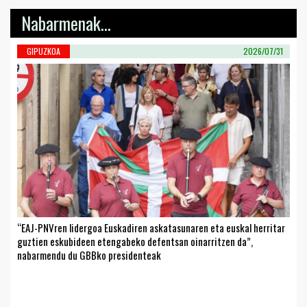
Nabarmenak...
GIPUZKOA
2026/07/31
“EAJ-PNVren lidergoa Euskadiren askatasunaren eta euskal herritar
guztien eskubideen etengabeko defentsan oinarritzen da”,
nabarmendu du GBBko presidenteak