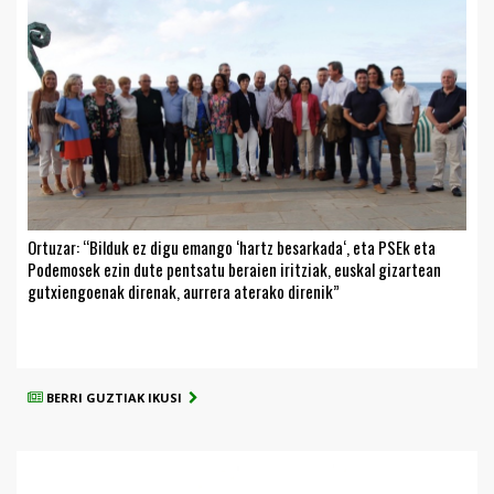
Ortuzar: “Bilduk ez digu emango ‘hartz besarkada‘, eta PSEk eta
Podemosek ezin dute pentsatu beraien iritziak, euskal gizartean
gutxiengoenak direnak, aurrera aterako direnik”
BERRI GUZTIAK IKUSI