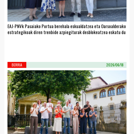
EAJ-PNVk Pasaiako Portua berehala eskualdatzea eta Oarsoalderako
estrategikoak diren trenbide azpiegiturak desblokeatzea eskatu du
BERRIA
2026/06/18