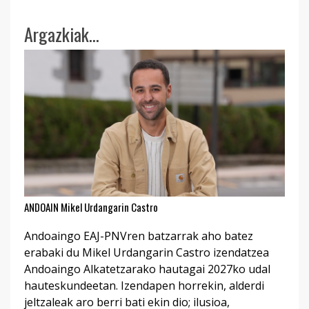
Argazkiak...
ANDOAIN Mikel Urdangarin Castro
Andoaingo EAJ-PNVren batzarrak aho batez
erabaki du Mikel Urdangarin Castro izendatzea
Andoaingo Alkatetzarako hautagai 2027ko udal
hauteskundeetan. Izendapen horrekin, alderdi
jeltzaleak aro berri bati ekin dio; ilusioa,