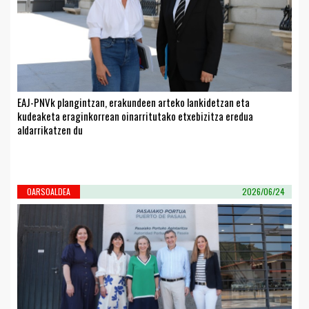
EAJ-PNVk plangintzan, erakundeen arteko lankidetzan eta
kudeaketa eraginkorrean oinarritutako etxebizitza eredua
aldarrikatzen du
OARSOALDEA
2026/06/24