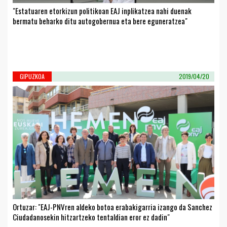
"Estatuaren etorkizun politikoan EAJ inplikatzea nahi duenak
bermatu beharko ditu autogobernua eta bere eguneratzea"
GIPUZKOA
2019/04/20
Ortuzar: "EAJ-PNVren aldeko botoa erabakigarria izango da Sanchez
Ciudadanosekin hitzartzeko tentaldian eror ez dadin"