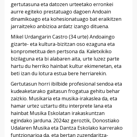
gertutasuna eta datozen urteetako erronkei
aurre egiteko prestatuago dagoen Andoain
dinamikoago eta kohesionatuago bat eraikitzen
jarraitzeko anbizioa ardatz izango dituena.
Mikel Urdangarin Castro (34 urte) Andoaingo
gizarte- eta kultura-bizitzan oso ezaguna eta
konprometitua den pertsona da. Kaletxikiko
bizilaguna eta bi alabaren aita, urte luzez parte
hartu du herriko hainbat kultur ekimenetan, eta
beti izan du lotura estua bere herriarekin.
Gertutasun horri ibilbide profesional sendoa eta
kudeaketarako gaitasun frogatua gehitu behar
zaizkio. Musikaria eta musika-irakaslea da, eta
hamar urtez uztartu ditu interprete lana eta
hainbat Musika Eskolatan irakaskuntzan
egindako jarduna. 2024az geroztik, Donostiako
Udalaren Musika eta Dantza Eskolako karrerako
funtzionarioa da, eta bertan zuzendaritza-