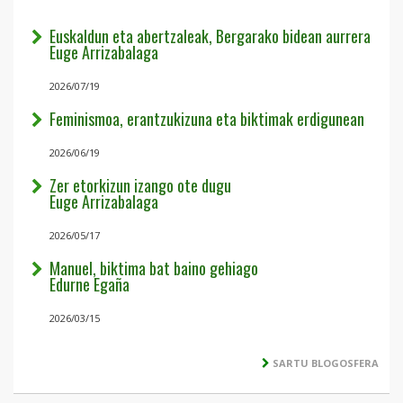
Euskaldun eta abertzaleak, Bergarako bidean aurrera
Euge Arrizabalaga
2026/07/19
Feminismoa, erantzukizuna eta biktimak erdigunean
2026/06/19
Zer etorkizun izango ote dugu
Euge Arrizabalaga
2026/05/17
Manuel, biktima bat baino gehiago
Edurne Egaña
2026/03/15
SARTU BLOGOSFERA