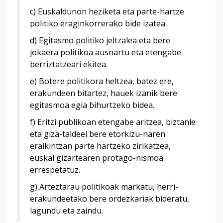
c) Euskaldunon heziketa eta parte-hartze
politiko eraginkorrerako bide izatea.
d) Egitasmo politiko jeltzalea eta bere
jokaera politikoa ausnartu eta etengabe
berriztatzeari ekitea.
e) Botere politikora heltzea, batez ere,
erakundeen bitartez, hauek izanik bere
egitasmoa egia bihurtzeko bidea.
f) Eritzi publikoan etengabe aritzea, biztanle
eta giza-taldeei bere etorkizu-naren
eraikintzan parte hartzeko zirikatzea,
euskal gizartearen protago-nismoa
errespetatuz.
g) Arteztarau politikoak markatu, herri-
erakundeetako bere ordezkariak bideratu,
lagundu eta zaindu.