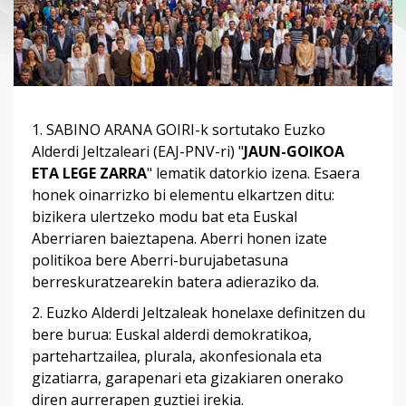
1. SABINO ARANA GOIRI-k sortutako Euzko
Alderdi Jeltzaleari (EAJ-PNV-ri) "
JAUN-GOIKOA
ETA LEGE ZARRA
" lematik datorkio izena. Esaera
honek oinarrizko bi elementu elkartzen ditu:
bizikera ulertzeko modu bat eta Euskal
Aberriaren baieztapena. Aberri honen izate
politikoa bere Aberri-burujabetasuna
berreskuratzearekin batera adieraziko da.
2. Euzko Alderdi Jeltzaleak honelaxe definitzen du
bere burua: Euskal alderdi demokratikoa,
partehartzailea, plurala, akonfesionala eta
gizatiarra, garapenari eta gizakiaren onerako
diren aurrerapen guztiei irekia.