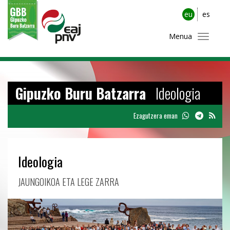
eu
es
Menua
Gipuzko Buru Batzarra
Ideologia
Ezagutzera eman
Ideologia
JAUNGOIKOA ETA LEGE ZARRA