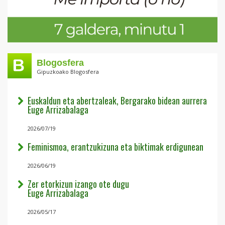
Blogosfera
Gipuzkoako Blogosfera
Euskaldun eta abertzaleak, Bergarako bidean aurrera
Euge Arrizabalaga
2026/07/19
Feminismoa, erantzukizuna eta biktimak erdigunean
2026/06/19
Zer etorkizun izango ote dugu
Euge Arrizabalaga
2026/05/17