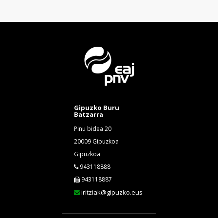
Gipuzko Buru
Batzarra
Pinu bidea 20
20009 Gipuzkoa
Gipuzkoa
943118888
943118887
iritziak@gipuzko.eus