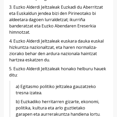
3. Euzko Alderdi Jeltzaleak Euzkadi du Aberritzat
eta Euskaldun jendea bizi den Pirineotako bi
aldeetara dagoen lurraldetzat; ikurriña
banderatzat eta Euzko Abendaren Ereserkia
himnotzat.
4. Euzko Alderdi Jeltzaleak euskara dauka euskal
hizkuntza nazionaltzat, eta haren normaliza-
ziorako behar den ardura nazionala haintzat
hartzea eskatzen du.
5. Euzko Alderdi Jeltzaleak honako helburu hauek
ditu:
a) Egitasmo politiko jeltzalea gauzatzeko
tresna izatea.
b) Euzkadiko herritarren gizarte, ekonomi,
politika, kultura eta arlo guztietako
garapen eta aurrerakuntza handiena lortu.