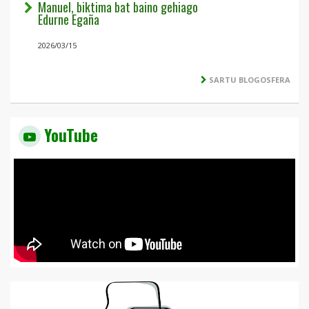
Manuel, biktima bat baino gehiago
Edurne Egaña
2026/03/15
SARTU BLOGOSFERA
YouTube