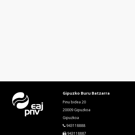
Gipuzko Buru Batzarra
Pinu bidea 20
20009 Gipuzkoa
Gipuzkoa
943118888
943118887