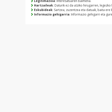
Legitimazioa
: Interesatuaren baimena.
Hartzaileak
: Daturik ez da utziko hirugarren, legezko
Eskubideak
: Sartzea, zuzentzea eta datuak, baita ere
Informazio gehigarria
: Informazio gehigarri eta g