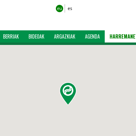
eu
es
BERRIAK
BIDEOAK
ARGAZKIAK
AGENDA
HARREMANE