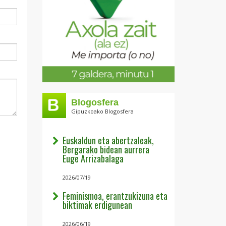
Karakter
kopuru
Blogosfera
gehiena:
Gipuzkoako Blogosfera
Euskaldun eta abertzaleak,
Bergarako bidean aurrera
Euge Arrizabalaga
2026/07/19
Feminismoa, erantzukizuna eta
biktimak erdigunean
2026/06/19