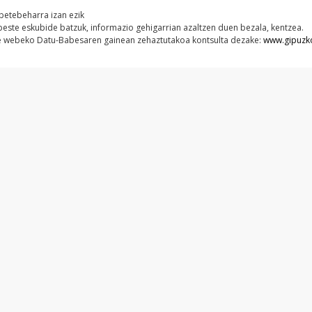
 betebeharra izan ezik
 beste eskubide batzuk, informazio gehigarrian azaltzen duen bezala, kentzea.
ure webeko Datu-Babesaren gainean zehaztutakoa kontsulta dezake:
www.gipuzk