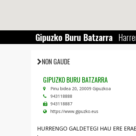
Gipuzko Buru Batzarra
Harre
NON GAUDE
GIPUZKO BURU BATZARRA
Pinu bidea 20, 20009 Gipuzkoa
943118888
943118887
https://www.gipuzko.eus
HURRENGO GALDETEGI HAU ERE ERAB