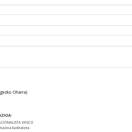
Legezko Oharra)
AZIOA:
NACIONALISTA VASCO
rmazioa kudeatzea