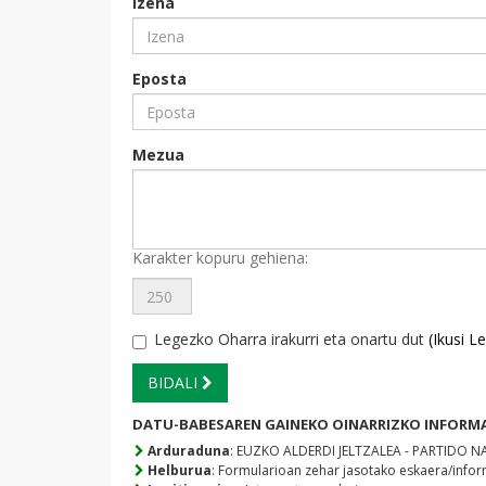
Izena
Eposta
Mezua
Karakter kopuru gehiena:
Legezko Oharra irakurri eta onartu dut
(Ikusi 
BIDALI
DATU-BABESAREN GAINEKO OINARRIZKO INFORM
Arduraduna
: EUZKO ALDERDI JELTZALEA - PARTIDO 
Helburua
: Formularioan zehar jasotako eskaera/info