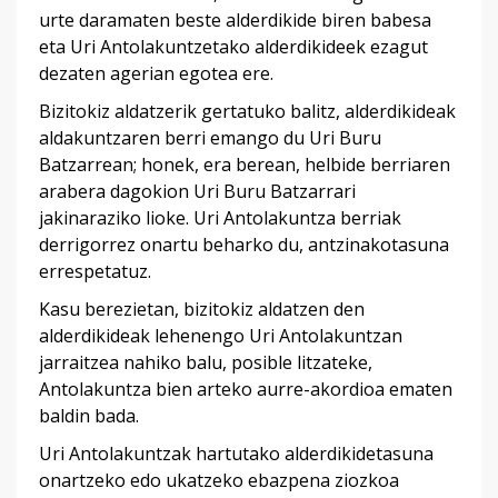
urte daramaten beste alderdikide biren babesa
eta Uri Antolakuntzetako alderdikideek ezagut
dezaten agerian egotea ere.
Bizitokiz aldatzerik gertatuko balitz, alderdikideak
aldakuntzaren berri emango du Uri Buru
Batzarrean; honek, era berean, helbide berriaren
arabera dagokion Uri Buru Batzarrari
jakinaraziko lioke. Uri Antolakuntza berriak
derrigorrez onartu beharko du, antzinakotasuna
errespetatuz.
Kasu berezietan, bizitokiz aldatzen den
alderdikideak lehenengo Uri Antolakuntzan
jarraitzea nahiko balu, posible litzateke,
Antolakuntza bien arteko aurre-akordioa ematen
baldin bada.
Uri Antolakuntzak hartutako alderdikidetasuna
onartzeko edo ukatzeko ebazpena ziozkoa