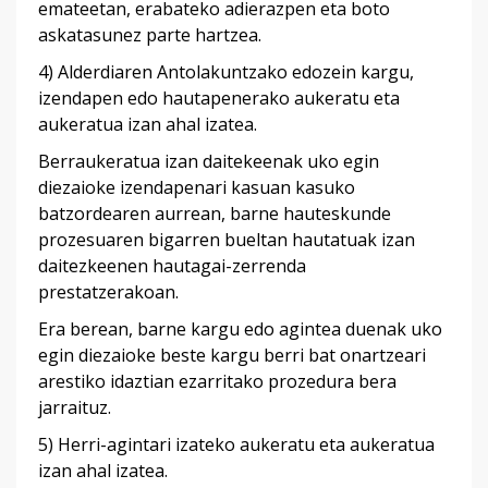
emateetan, erabateko adierazpen eta boto
askatasunez parte hartzea.
4) Alderdiaren Antolakuntzako edozein kargu,
izendapen edo hautapenerako aukeratu eta
aukeratua izan ahal izatea.
Berraukeratua izan daitekeenak uko egin
diezaioke izendapenari kasuan kasuko
batzordearen aurrean, barne hauteskunde
prozesuaren bigarren bueltan hautatuak izan
daitezkeenen hautagai-zerrenda
prestatzerakoan.
Era berean, barne kargu edo agintea duenak uko
egin diezaioke beste kargu berri bat onartzeari
arestiko idaztian ezarritako prozedura bera
jarraituz.
5) Herri-agintari izateko aukeratu eta aukeratua
izan ahal izatea.