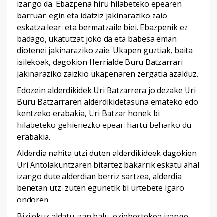
izango da. Ebazpena hiru hilabeteko epearen
barruan egin eta idatziz jakinaraziko zaio
eskatzaileari eta bermatzaile biei. Ebazpenik ez
badago, ukatutzat joko da eta babesa eman
diotenei jakinaraziko zaie. Ukapen guztiak, baita
isilekoak, dagokion Herrialde Buru Batzarrari
jakinaraziko zaizkio ukapenaren zergatia azalduz.
Edozein alderdikidek Uri Batzarrera jo dezake Uri
Buru Batzarraren alderdikidetasuna emateko edo
kentzeko erabakia, Uri Batzar honek bi
hilabeteko gehienezko epean hartu beharko du
erabakia.
Alderdia nahita utzi duten alderdikideek dagokien
Uri Antolakuntzaren bitartez bakarrik eskatu ahal
izango dute alderdian berriz sartzea, alderdia
benetan utzi zuten egunetik bi urtebete igaro
ondoren.
Bizilekuz aldatu izan balu, ezinbestekoa izango