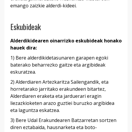
emango zaizkie alderdi-kideei.
Eskubideak
Alderdikidearen oinarrizko eskubideak honako
hauek dira:
1) Bere alderdikidetasunaren garapen egoki
baterako beharrezko gaitze eta argibideak
eskuratzea.
2) Alderdiaren Artezkaritza Sailengandik, eta
horretarako jarritako erakundeen bitartez,
Alderdiaren eraketa eta jarduerari eragin
liezazkioketen arazo guztiei buruzko argibidea
eta laguntza eskatzea.
3) Bere Udal Erakundearen Batzarretan sortzen
diren eztabaida, hausnarketa eta boto-