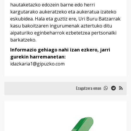
hautaketazko edozein barne edo herri
kargutarako aukeratzeko eta aukeratua izateko
eskubidea. Hala eta guztiz ere, Uri Buru Batzarrak
kasu bakoitzaren ingurumenak aztertuko ditu
aipaturiko eginbeharrok ezbetetzea pertsonalki
barkatzeko.
Informazio gehiago nahi izan ezkero, jarri
gurekin harremanetan:
idazkaria1@gipuzko.com
Ezagutzera eman