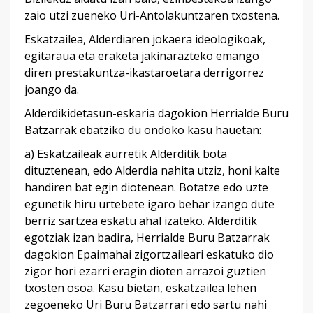
zaio utzi zueneko Uri-Antolakuntzaren txostena.
Eskatzailea, Alderdiaren jokaera ideologikoak,
egitaraua eta eraketa jakinarazteko emango
diren prestakuntza-ikastaroetara derrigorrez
joango da.
Alderdikidetasun-eskaria dagokion Herrialde Buru
Batzarrak ebatziko du ondoko kasu hauetan:
a) Eskatzaileak aurretik Alderditik bota
dituztenean, edo Alderdia nahita utziz, honi kalte
handiren bat egin diotenean. Botatze edo uzte
egunetik hiru urtebete igaro behar izango dute
berriz sartzea eskatu ahal izateko. Alderditik
egotziak izan badira, Herrialde Buru Batzarrak
dagokion Epaimahai zigortzaileari eskatuko dio
zigor hori ezarri eragin dioten arrazoi guztien
txosten osoa. Kasu bietan, eskatzailea lehen
zegoeneko Uri Buru Batzarrari edo sartu nahi