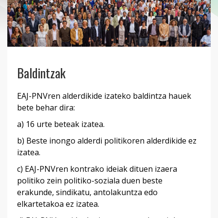
Baldintzak
EAJ-PNVren alderdikide izateko baldintza hauek
bete behar dira:
a) 16 urte beteak izatea.
b) Beste inongo alderdi politikoren alderdikide ez
izatea.
c) EAJ-PNVren kontrako ideiak dituen izaera
politiko zein politiko-soziala duen beste
erakunde, sindikatu, antolakuntza edo
elkartetakoa ez izatea.