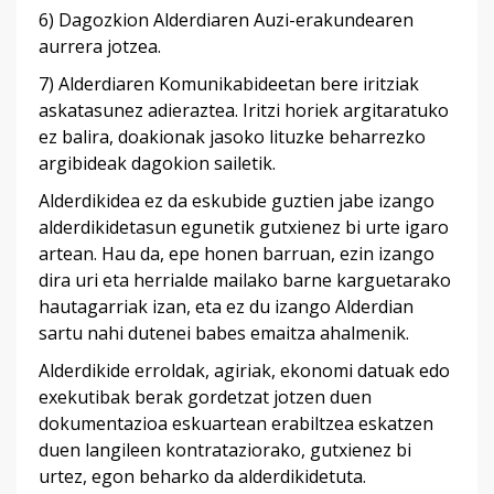
6) Dagozkion Alderdiaren Auzi-erakundearen
aurrera jotzea.
7) Alderdiaren Komunikabideetan bere iritziak
askatasunez adieraztea. Iritzi horiek argitaratuko
ez balira, doakionak jasoko lituzke beharrezko
argibideak dagokion sailetik.
Alderdikidea ez da eskubide guztien jabe izango
alderdikidetasun egunetik gutxienez bi urte igaro
artean. Hau da, epe honen barruan, ezin izango
dira uri eta herrialde mailako barne karguetarako
hautagarriak izan, eta ez du izango Alderdian
sartu nahi dutenei babes emaitza ahalmenik.
Alderdikide erroldak, agiriak, ekonomi datuak edo
exekutibak berak gordetzat jotzen duen
dokumentazioa eskuartean erabiltzea eskatzen
duen langileen kontrataziorako, gutxienez bi
urtez, egon beharko da alderdikidetuta.