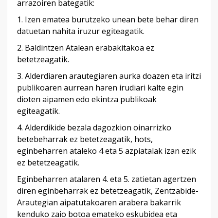
arrazoiren bategatik:
1. Izen ematea burutzeko unean bete behar diren
datuetan nahita iruzur egiteagatik.
2. Baldintzen Atalean erabakitakoa ez
betetzeagatik.
3. Alderdiaren arautegiaren aurka doazen eta iritzi
publikoaren aurrean haren irudiari kalte egin
dioten aipamen edo ekintza publikoak
egiteagatik.
4. Alderdikide bezala dagozkion oinarrizko
betebeharrak ez betetzeagatik, hots,
eginbeharren ataleko 4 eta 5 azpiatalak izan ezik
ez betetzeagatik.
Eginbeharren atalaren 4. eta 5. zatietan agertzen
diren eginbeharrak ez betetzeagatik, Zentzabide-
Arautegian aipatutakoaren arabera bakarrik
kenduko zaio botoa emateko eskubidea eta