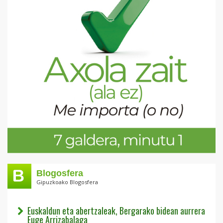
Blogosfera
Gipuzkoako Blogosfera
Euskaldun eta abertzaleak, Bergarako bidean aurrera
Euge Arrizabalaga