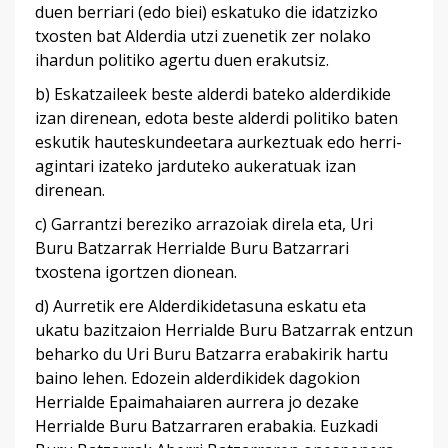
duen berriari (edo biei) eskatuko die idatzizko
txosten bat Alderdia utzi zuenetik zer nolako
ihardun politiko agertu duen erakutsiz.
b) Eskatzaileek beste alderdi bateko alderdikide
izan direnean, edota beste alderdi politiko baten
eskutik hauteskundeetara aurkeztuak edo herri-
agintari izateko jarduteko aukeratuak izan
direnean.
c) Garrantzi bereziko arrazoiak direla eta, Uri
Buru Batzarrak Herrialde Buru Batzarrari
txostena igortzen dionean.
d) Aurretik ere Alderdikidetasuna eskatu eta
ukatu bazitzaion Herrialde Buru Batzarrak entzun
beharko du Uri Buru Batzarra erabakirik hartu
baino lehen. Edozein alderdikidek dagokion
Herrialde Epaimahaiaren aurrera jo dezake
Herrialde Buru Batzarraren erabakia. Euzkadi