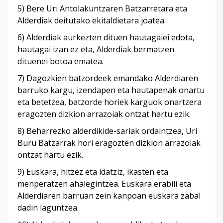
5) Bere Uri Antolakuntzaren Batzarretara eta
Alderdiak deitutako ekitaldietara joatea.
6) Alderdiak aurkezten dituen hautagaiei edota,
hautagai izan ez eta, Alderdiak bermatzen
dituenei botoa ematea.
7) Dagozkien batzordeek emandako Alderdiaren
barruko kargu, izendapen eta hautapenak onartu
eta betetzea, batzorde horiek karguok onartzera
eragozten dizkion arrazoiak ontzat hartu ezik.
8) Beharrezko alderdikide-sariak ordaintzea, Uri
Buru Batzarrak hori eragozten dizkion arrazoiak
ontzat hartu ezik.
9) Euskara, hitzez eta idatziz, ikasten eta
menperatzen ahalegintzea. Euskara erabili eta
Alderdiaren barruan zein kanpoan euskara zabal
dadin laguntzea.