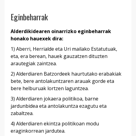
Eginbeharrak
Alderdikidearen oinarrizko eginbeharrak
honako hauexek dira:
1) Aberri, Herrialde eta Uri mailako Estatutuak,
eta, era berean, hauek gauzatzen dituzten
arautegiak zaintzea.
2) Alderdiaren Batzordeek haurtutako erabakiak
bete, bere antolakuntzaren arauak gorde eta
bere helburuak lortzen laguntzea.
3) Alderdiaren jokaera politikoa, barne
jardunbidea eta antolakuntza ezagutu eta
zabaltzea.
4) Alderdiaren ekintza politikoan modu
eraginkorrean jardutea.