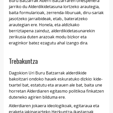
Buru Batzarrak Aberri Batzarraren onespenera
jarriko du Alderdikidetasuna lortzeko arautegia,
baita formularioak, zerrenda-liburuak, diru-sariak
jasotzeko jarraibideak, etab., bateratzeko
arautegian ere. Honela, eta aldizkako
berriztapena zainduz, alderdikidetasunarekin
zerikusia duten arazoak modu bizkor eta
eraginkor batez ezagutu ahal izango dira.
Trebakuntza
Dagokion Uri Buru Batzarrak alderdikide
bakoitzari ondoko hauek eskuratuko dizkio: kide-
txartel bat, estatutu eta arauen ale bat, baita une
horretan Alderdiaren egitasmo politikoa finkatzen
duteneko agirien bilduma ere.
Alderdiaren jokaera ideologikoak, egitaraua eta
eraketa jakinarazteko Hezkuntza-ikastaroak