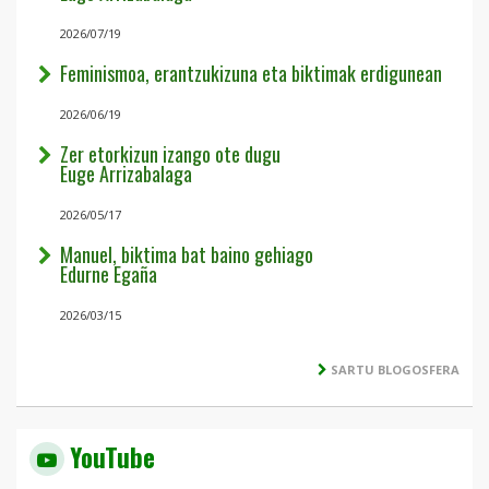
2026/07/19
Feminismoa, erantzukizuna eta biktimak erdigunean
2026/06/19
Zer etorkizun izango ote dugu
Euge Arrizabalaga
2026/05/17
Manuel, biktima bat baino gehiago
Edurne Egaña
2026/03/15
SARTU BLOGOSFERA
YouTube