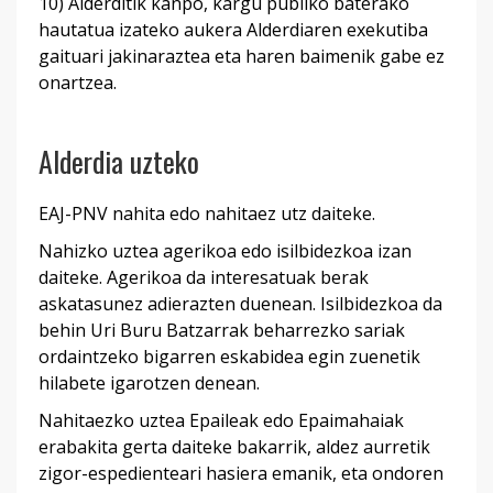
10) Alderditik kanpo, kargu publiko baterako
hautatua izateko aukera Alderdiaren exekutiba
gaituari jakinaraztea eta haren baimenik gabe ez
onartzea.
Alderdia uzteko
EAJ-PNV nahita edo nahitaez utz daiteke.
Nahizko uztea agerikoa edo isilbidezkoa izan
daiteke. Agerikoa da interesatuak berak
askatasunez adierazten duenean. Isilbidezkoa da
behin Uri Buru Batzarrak beharrezko sariak
ordaintzeko bigarren eskabidea egin zuenetik
hilabete igarotzen denean.
Nahitaezko uztea Epaileak edo Epaimahaiak
erabakita gerta daiteke bakarrik, aldez aurretik
zigor-espedienteari hasiera emanik, eta ondoren