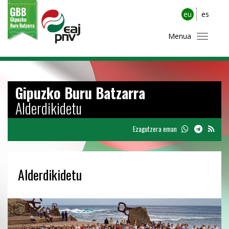
eu
es
Menua
Gipuzko Buru Batzarra
Alderdikidetu
Ezagutzera eman
Alderdikidetu