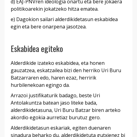
d) EAJ-PNVren ideologia onartu eta bere jokaera
politikoarekin jokatzeko hitza ematea.
e) Dagokion sailari alderdikidetasun eskabidea
egin eta bere onarpena jasotzea.
Eskabidea egiteko
Alderdikide izateko eskabidea, eta honen
gauzatzea, eskatzailea bizi den herriko Uri Buru
Batzarraren edo, haren ezaz, herririk
hurbilenekoan egingo da.
Arrazoi justifikaturik badago, beste Uri
Antolakuntza batean jaso liteke bada,
alderdikidetasuna, Uri Buru Batzar biren arteko
akordio egokia aurretiaz burutuz gero.
Alderdikidetasun eskariak, egiten duenaren
sinadura beharko du, alderdikidetuta gutxienez bi