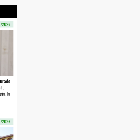
7/2026
gurado
a,
ia, la
6/2026