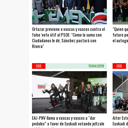
Ortuzar previene a vascas y vascos contra el
"Quien qu
falso 'voto útil' al PSOE: "Como la suma con
futuro po
Ciudadanos le dé, Sánchez pactará con
el autogo
Rivera"
EBB
11/04/2019
EBB
EAJ-PNV llama a vascas y vascos a “dar
Aitor Est
pedales” a favor de Euskadi votando jeltzale
Euskadi d