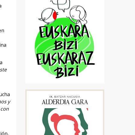
a
en
ina
ha
ste
cucha
nos y
 con
ión,