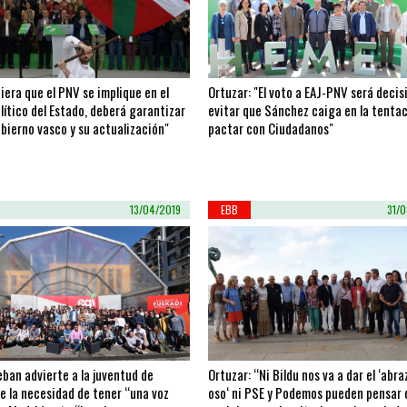
iera que el PNV se implique en el
Ortuzar: "El voto a EAJ-PNV será decis
lítico del Estado, deberá garantizar
evitar que Sánchez caiga en la tenta
bierno vasco y su actualización"
pactar con Ciudadanos"
13/04/2019
EBB
31/
eban advierte a la juventud de
Ortuzar: “Ni Bildu nos va a dar el ‘abra
e la necesidad de tener “una voz
oso‘ ni PSE y Podemos pueden pensar 