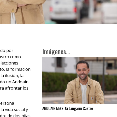
Imágenes...
ado por
astro como
elecciones
o, la formación
a ilusión, la
endo un Andoain
a afrontar los
persona
ANDOAIN Mikel Urdangarin Castro
 vida social y
dre de dos hijas,