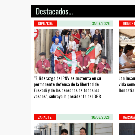
Destacados...
GIPUZKOA
31/07/2026
DONOST
“El liderazgo del PNV se sustenta en su
Jon Insau
permanente defensa de la libertad de
vida como
Euskadi y de los derechos de todos los
Donostia
vascos”, subraya la presidenta del GBB
ZARAUTZ
30/06/2026
OARSOA