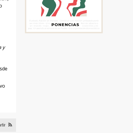
o
a y
esde
ivo
rtir