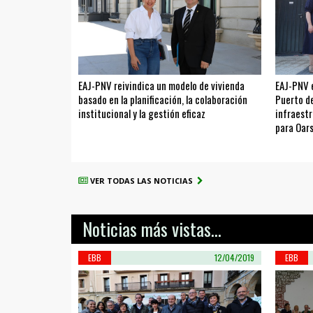
EAJ-PNV reivindica un modelo de vivienda
EAJ-PNV 
basado en la planificación, la colaboración
Puerto de
institucional y la gestión eficaz
infraestr
para Oar
VER TODAS LAS NOTICIAS
Noticias más vistas...
EBB
12/04/2019
EBB