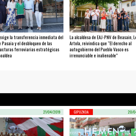
exige la transferencia inmediata del
La alcaldesa de EAJ-PNV de Beasain, L
 Pasaia y el desbloqueo de las
Artola, reivindica que “El derecho al
ucturas ferroviarias estratégicas
autogobierno del Pueblo Vasco es
soaldea
irrenunciable e inalienable”
21/04/2019
GIPUZKOA
20/0