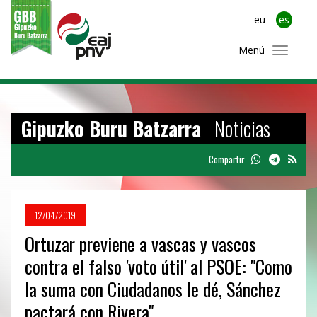
eu
es
Menú
Gipuzko Buru Batzarra
Noticias
Compartir
12/04/2019
Ortuzar previene a vascas y vascos
contra el falso 'voto útil' al PSOE: "Como
la suma con Ciudadanos le dé, Sánchez
pactará con Rivera"