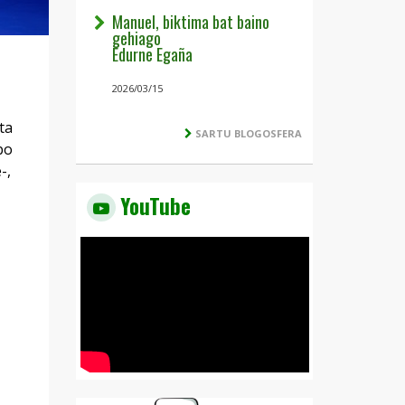
Manuel, biktima bat baino
gehiago
Edurne Egaña
2026/03/15
ta
SARTU BLOGOSFERA
bo
-,
YouTube