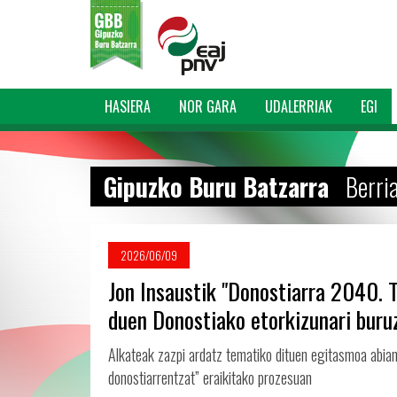
HASIERA
NOR GARA
UDALERRIAK
EGI
Gipuzko Buru Batzarra
Berri
2026/06/09
Jon Insaustik "Donostiarra 2040. 
duen Donostiako etorkizunari buru
Alkateak zazpi ardatz tematiko dituen egitasmoa abian 
donostiarrentzat” eraikitako prozesuan