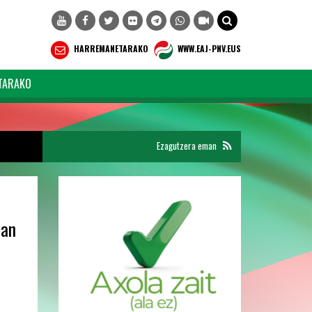
HARREMANETARAKO
WWW.EAJ-PNV.EUS
TARAKO
Ezagutzera eman
ean