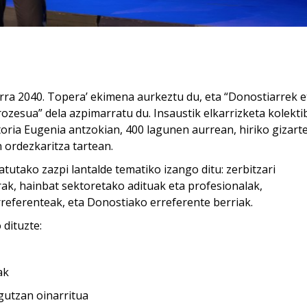
rra 2040. Topera’ ekimena aurkeztu du, eta “Donostiarrek e
zesua” dela azpimarratu du. Insaustik elkarrizketa kolekti
oria Eugenia antzokian, 400 lagunen aurrean, hiriko gizarte
n ordezkaritza tartean.
tako zazpi lantalde tematiko izango ditu: zerbitzari
rak, hainbat sektoretako adituak eta profesionalak,
eferenteak, eta Donostiako erreferente berriak.
dituzte:
ak
agutzan oinarritua