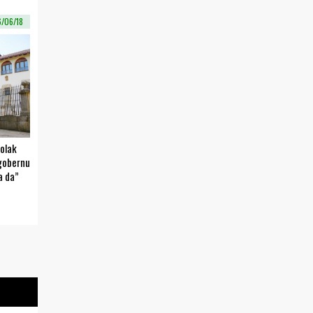
/06/18
olak
ogobernu
a da”