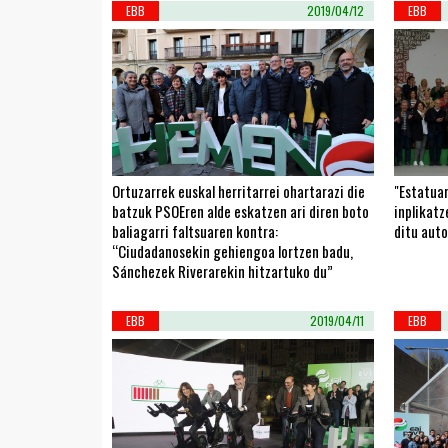
EBB
2019/04/12
EBB
Ortuzarrek euskal herritarrei ohartarazi die
"Estatuar
batzuk PSOEren alde eskatzen ari diren boto
inplikat
baliagarri faltsuaren kontra:
ditu aut
“Ciudadanosekin gehiengoa lortzen badu,
Sánchezek Riverarekin hitzartuko du”
EBB
2019/04/11
EBB