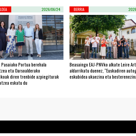
LDEA
2026/06/24
BERRIA
2026
 Pasaiako Portua berehala
Beasaingo EAJ-PNVko alkate Leire Art
tzea eta Oarsoalderako
aldarrikatu duenez, “Euskadiren aut
ikoak diren trenbide azpiegiturak
eskubidea ukaezina eta besterenezin
atzea eskatu du