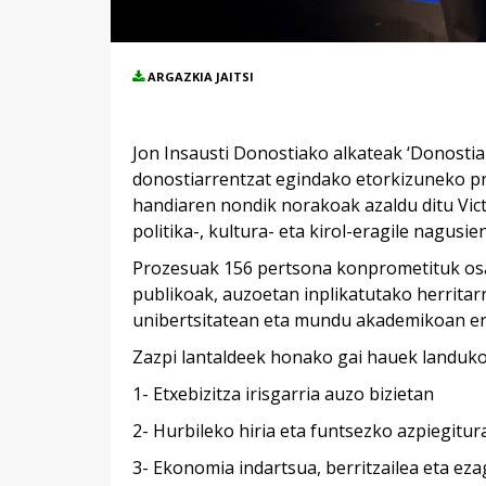
ARGAZKIA JAITSI
Jon Insausti Donostiako alkateak ‘Donostia
donostiarrentzat egindako etorkizuneko pro
handiaren nondik norakoak azaldu ditu Vict
politika-, kultura- eta kirol-eragile nagusie
Prozesuak 156 pertsona konprometituk osatu
publikoak, auzoetan inplikatutako herritar
unibertsitatean eta mundu akademikoan err
Zazpi lantaldeek honako gai hauek landuko 
1- Etxebizitza irisgarria auzo bizietan
2- Hurbileko hiria eta funtsezko azpiegitur
3- Ekonomia indartsua, berritzailea eta ez