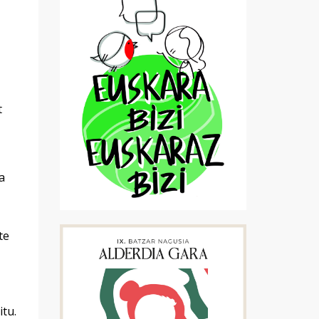
t
a
te
itu.