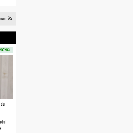
eman
/07/03
 du
udal
z