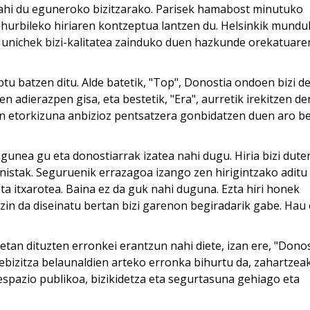
hi du eguneroko bizitzarako. Parisek hamabost minutuko
 hurbileko hiriaren kontzeptua lantzen du. Helsinkik mund
 Munichek bizi-kalitatea zainduko duen hazkunde orekatuare
tu batzen ditu. Alde batetik, "Top", Donostia ondoen bizi d
dierazpen gisa, eta bestetik, "Era", aurretik irekitzen de
ron etorkizuna anbizioz pentsatzera gonbidatzen duen aro be
gunea gu eta donostiarrak izatea nahi dugu. Hiria bizi dute
istak. Seguruenik errazagoa izango zen hirigintzako aditu
ta itxarotea. Baina ez da guk nahi duguna. Ezta hiri honek
in da diseinatu bertan bizi garenon begiradarik gabe. Hau 
an dituzten erronkei erantzun nahi diete, izan ere, "Dono
xebizitza belaunaldien arteko erronka bihurtu da, zahartzea
 espazio publikoa, bizikidetza eta segurtasuna gehiago eta