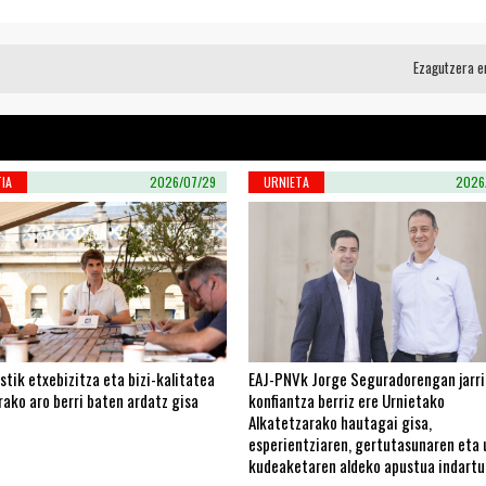
Ezagutzera 
IA
2026/07/29
URNIETA
2026
stik etxebizitza eta bizi-kalitatea
EAJ-PNVk Jorge Seguradorengan jarri
ako aro berri baten ardatz gisa
konfiantza berriz ere Urnietako
Alkatetzarako hautagai gisa,
esperientziaren, gertutasunaren eta 
kudeaketaren aldeko apustua indartu