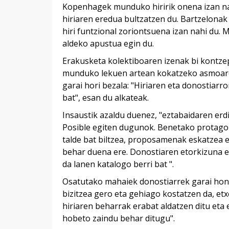
Kopenhagek munduko hiririk onena izan na
hiriaren eredua bultzatzen du. Bartzelonak
hiri funtzional zoriontsuena izan nahi du.
aldeko apustua egin du.
Erakusketa kolektiboaren izenak bi kontzep
munduko lekuen artean kokatzeko asmoaren a
garai hori bezala: "Hiriaren eta donostiar
bat", esan du alkateak.
Insaustik azaldu duenez, "eztabaidaren erdi
Posible egiten dugunok. Benetako protagon
talde bat biltzea, proposamenak eskatzea e
behar duena ere. Donostiaren etorkizuna ez
da lanen katalogo berri bat ".
Osatutako mahaiek donostiarrek garai honet
bizitzea gero eta gehiago kostatzen da, et
hiriaren beharrak erabat aldatzen ditu eta
hobeto zaindu behar ditugu".