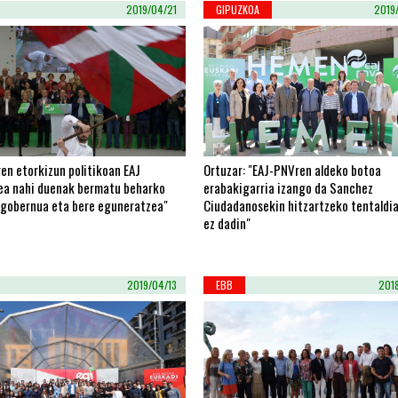
2019/04/21
GIPUZKOA
2019
en etorkizun politikoan EAJ
Ortuzar: "EAJ-PNVren aldeko botoa
zea nahi duenak bermatu beharko
erabakigarria izango da Sanchez
ogobernua eta bere eguneratzea"
Ciudadanosekin hitzartzeko tentaldia
ez dadin"
2019/04/13
EBB
201