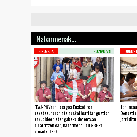
Nabarmenak...
GIPUZKOA
2026/07/31
DONOST
“EAJ-PNVren lidergoa Euskadiren
Jon Insau
askatasunaren eta euskal herritar guztien
Donostiar
eskubideen etengabeko defentsan
jarri ditu
oinarritzen da”, nabarmendu du GBBko
presidenteak