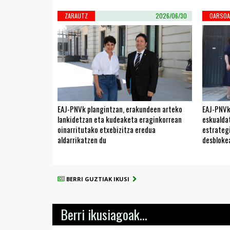
ZARAUTZ
2026/06/30
OARSOA
EAJ-PNVk plangintzan, erakundeen arteko
EAJ-PNVk
lankidetzan eta kudeaketa eraginkorrean
eskualda
oinarritutako etxebizitza eredua
estrateg
aldarrikatzen du
desbloke
BERRI GUZTIAK IKUSI
Berri ikusiagoak...