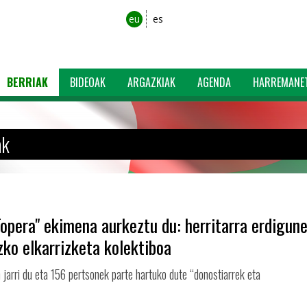
eu
es
BERRIAK
BIDEOAK
ARGAZKIAK
AGENDA
HARREMANE
ak
Topera" ekimena aurkeztu du: herritarra erdigun
zko elkarrizketa kolektiboa
jarri du eta 156 pertsonek parte hartuko dute “donostiarrek eta