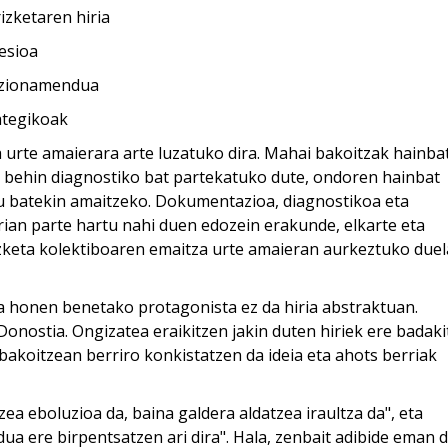
izketaren hiria
hesioa
sizionamendua
ategikoak
a urte amaierara arte luzatuko dira. Mahai bakoitzak hainba
eta behin diagnostiko bat partekatuko dute, ondoren hainbat
u batekin amaitzeko. Dokumentazioa, diagnostikoa eta
ian parte hartu nahi duen edozein erakunde, elkarte eta
izketa kolektiboaren emaitza urte amaieran aurkeztuko duel
 honen benetako protagonista ez da hiria abstraktuan.
onostia. Ongizatea eraikitzen jakin duten hiriek ere badaki
akoitzean berriro konkistatzen da ideia eta ahots berriak
zea eboluzioa da, baina galdera aldatzea iraultza da", eta
a ere birpentsatzen ari dira". Hala, zenbait adibide eman d