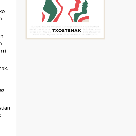
uko
n
en
n
rri
nak.
ez
stian
k