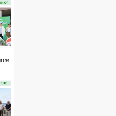
/04/20
n eror
8/08/31