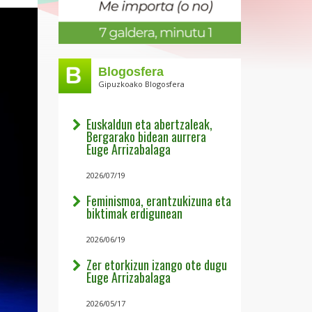
Blogosfera
Gipuzkoako Blogosfera
Euskaldun eta abertzaleak,
Bergarako bidean aurrera
Euge Arrizabalaga
2026/07/19
Feminismoa, erantzukizuna eta
biktimak erdigunean
2026/06/19
Zer etorkizun izango ote dugu
Euge Arrizabalaga
2026/05/17