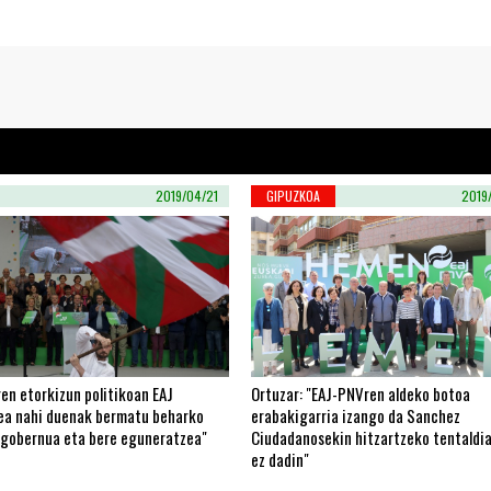
2019/04/21
GIPUZKOA
2019
en etorkizun politikoan EAJ
Ortuzar: "EAJ-PNVren aldeko botoa
zea nahi duenak bermatu beharko
erabakigarria izango da Sanchez
ogobernua eta bere eguneratzea"
Ciudadanosekin hitzartzeko tentaldia
ez dadin"