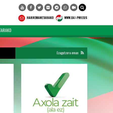
HARREMANETARAKO
WWW.EAJ-PNV.EUS
TARAKO
Ezagutzera eman