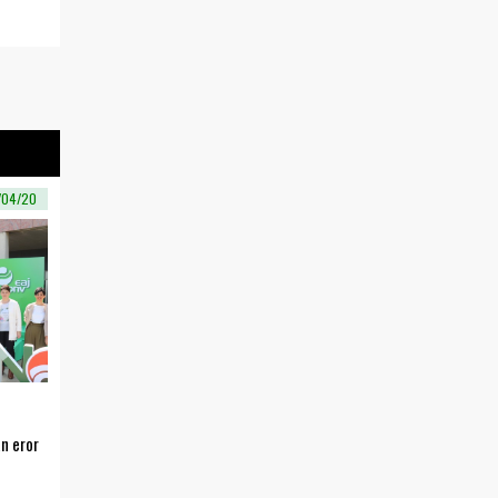
/04/20
n eror