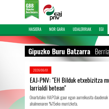
HASIERA
NOR GARA
UDALERRIAK
EGI
Gipuzko Buru Batzarra
Berri
2026/06/01
EAJ-PNV: "EH Bilduk etxebizitza m
larrialdi betean"
Onartutako HAPOak gaur egun aurreikusita daudenak ba
ahalmenaren %15eko murrizketa.