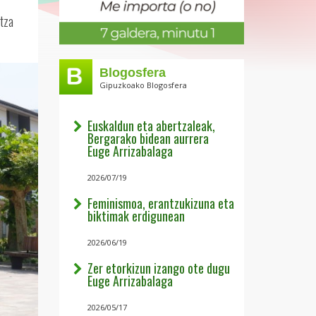
itza
Blogosfera
Gipuzkoako Blogosfera
Euskaldun eta abertzaleak,
Bergarako bidean aurrera
Euge Arrizabalaga
2026/07/19
Feminismoa, erantzukizuna eta
biktimak erdigunean
2026/06/19
Zer etorkizun izango ote dugu
Euge Arrizabalaga
2026/05/17