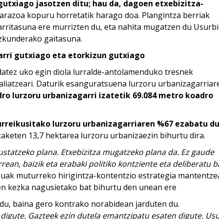
gutxiago jasotzen ditu; hau da, dagoen etxebizitza-
 arazoa kopuru horretatik harago doa. Plangintza berriak
arritasuna ere murrizten du, eta nahita mugatzen du Usurbi
azkunderako gaitasuna.
arri gutxiago eta etorkizun gutxiago
atez uko egin diola lurralde-antolamenduko tresnek
aliatzeari. Daturik esanguratsuena lurzoru urbanizagarriar
ro lurzoru urbanizagarri izatetik 69.084 metro koadro
urreikusitako lurzoru urbanizagarriaren %67 ezabatu d
zaketen 13,7 hektarea lurzoru urbanizaezin bihurtu dira.
ustatzeko plana. Etxebizitza mugatzeko plana da. Ez gaude
ean, baizik eta erabaki politiko kontziente eta deliberatu 
nuak muturreko hirigintza-kontentzio estrategia mantentze
arren kezka nagusietako bat bihurtu den unean ere
en du, baina gero kontrako norabidean jarduten du.
 digute. Gazteek ezin dutela emantzipatu esaten digute. Usu