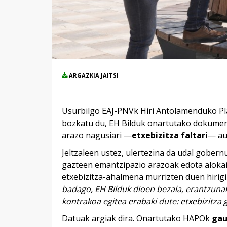
ARGAZKIA JAITSI
Usurbilgo EAJ-PNVk Hiri Antolamenduko P
bozkatu du, EH Bilduk onartutako dokument
arazo nagusiari —
etxebizitza faltari
— aur
Jeltzaleen ustez, ulertezina da udal gobern
gazteen emantzipazio arazoak edota alokai
etxebizitza-ahalmena murrizten duen hirigi
badago, EH Bilduk dioen bezala, erantzunak
kontrakoa egitea erabaki dute: etxebizitza 
Datuak argiak dira. Onartutako HAPOk
gau