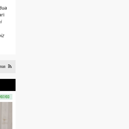
edua
ri
i
iz
eman
/07/03