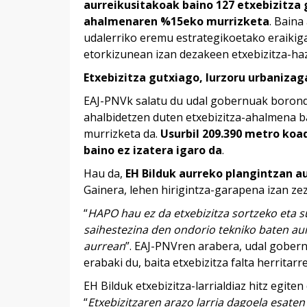
aurreikusitakoak baino 127 etxebizitza 
ahalmenaren %15eko murrizketa
. Baina
udalerriko eremu estrategikoetako eraikig
etorkizunean izan dezakeen etxebizitza-h
Etxebizitza gutxiago, lurzoru urbanizag
EAJ-PNVk salatu du udal gobernuak borond
ahalbidetzen duten etxebizitza-ahalmena b
murrizketa da.
Usurbil 209.390 metro koad
baino ez izatera igaro da
.
Hau da,
EH Bilduk aurreko plangintzan a
Gainera, lehen hirigintza-garapena izan ze
“
HAPO hau ez da etxebizitza sortzeko eta s
saihestezina den ondorio tekniko baten aurr
aurrean
”. EAJ-PNVren arabera, udal gober
erabaki du, baita etxebizitza falta herrit
EH Bilduk etxebizitza-larrialdiaz hitz egit
“
Etxebizitzaren arazo larria dagoela esaten