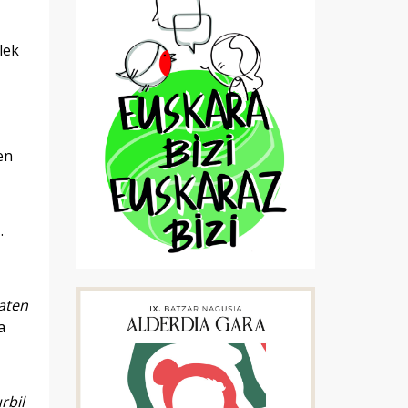
lek
en
u
.
baten
a
rbil