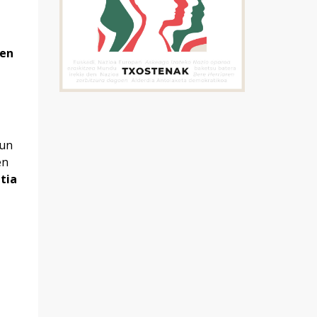
len
zun
en
tia