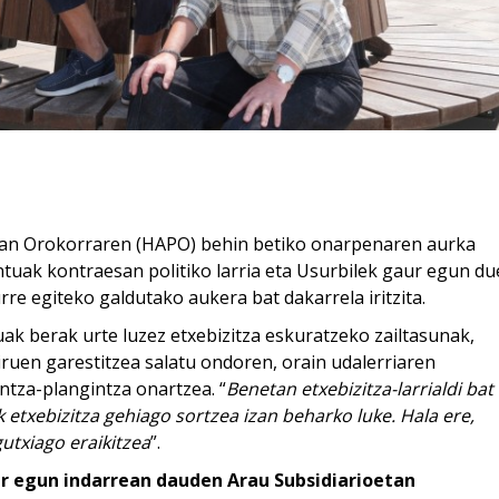
lan Orokorraren (HAPO) behin betiko onarpenaren aurka
uak kontraesan politiko larria eta Usurbilek gaur egun d
re egiteko galdutako aukera bat dakarrela iritzita.
uak berak urte luzez etxebizitza eskuratzeko zailtasunak,
ruen garestitzea salatu ondoren, orain udalerriaren
ntza-plangintza onartzea. “
Benetan etxebizitza-larrialdi bat
 etxebizitza gehiago sortzea izan beharko luke. Hala ere,
gutxiago eraikitzea
”.
r egun indarrean dauden Arau Subsidiarioetan