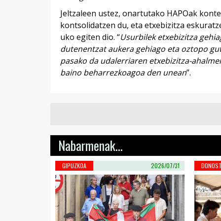
Jeltzaleen ustez, onartutako HAPOak kont
kontsolidatzen du, eta etxebizitza eskurat
uko egiten dio. “
Usurbilek etxebizitza gehia
dutenentzat aukera gehiago eta oztopo gut
pasako da udalerriaren etxebizitza-ahalmen
baino beharrezkoagoa den unean
”.
Nabarmenak...
GIPUZKOA
2026/07/31
DONOST