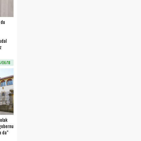
 du
udal
z
/06/18
olak
ogobernu
a da”