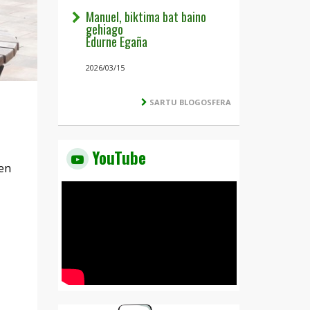
Manuel, biktima bat baino
gehiago
Edurne Egaña
2026/03/15
SARTU BLOGOSFERA
YouTube
uen