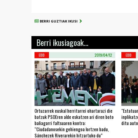
BERRI GUZTIAK IKUSI
Berri ikusiagoak...
EBB
2019/04/12
EBB
Ortuzarrek euskal herritarrei ohartarazi die
"Estatuar
batzuk PSOEren alde eskatzen ari diren boto
inplikat
baliagarri faltsuaren kontra:
ditu aut
“Ciudadanosekin gehiengoa lortzen badu,
Sánchezek Riverarekin hitzartuko du”