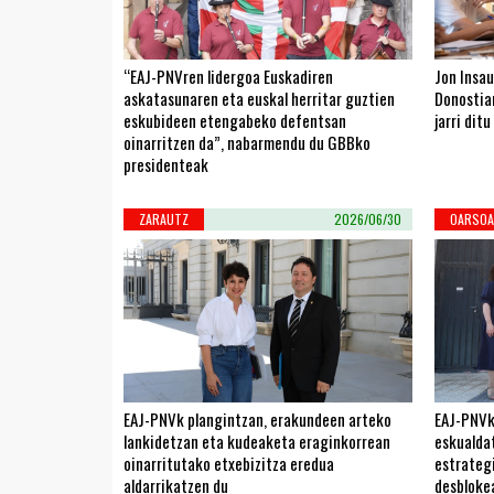
“EAJ-PNVren lidergoa Euskadiren
Jon Insau
askatasunaren eta euskal herritar guztien
Donostiar
eskubideen etengabeko defentsan
jarri ditu
oinarritzen da”, nabarmendu du GBBko
presidenteak
ZARAUTZ
2026/06/30
OARSOA
EAJ-PNVk plangintzan, erakundeen arteko
EAJ-PNVk
lankidetzan eta kudeaketa eraginkorrean
eskualda
oinarritutako etxebizitza eredua
estrateg
aldarrikatzen du
desbloke