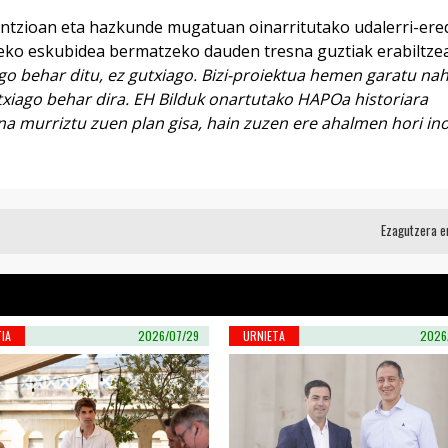
entzioan eta hazkunde mugatuan oinarritutako udalerri-er
zeko eskubidea bermatzeko dauden tresna guztiak erabiltzea
go behar ditu, ez gutxiago. Bizi-proiektua hemen garatu nah
xiago behar dira. EH Bilduk onartutako HAPOa historiara
a murriztu zuen plan gisa, hain zuzen ere ahalmen hori ino
Ezagutzera 
IA
2026/07/29
URNIETA
2026