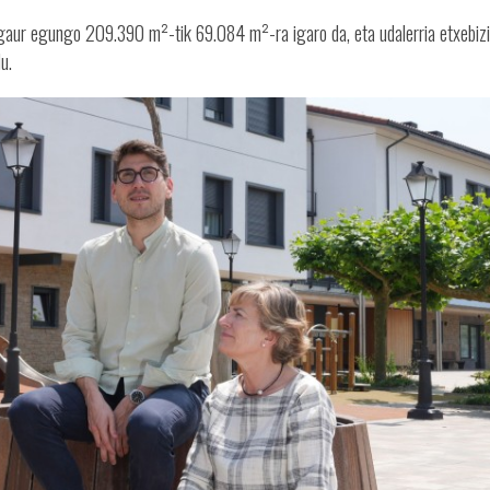
gaur egungo 209.390 m²-tik 69.084 m²-ra igaro da, eta udalerria etxebiz
u.