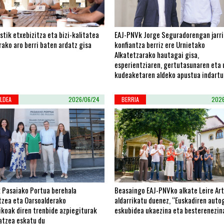
stik etxebizitza eta bizi-kalitatea
EAJ-PNVk Jorge Seguradorengan jarri
ako aro berri baten ardatz gisa
konfiantza berriz ere Urnietako
Alkatetzarako hautagai gisa,
esperientziaren, gertutasunaren eta 
kudeaketaren aldeko apustua indartu
LDEA
2026/06/24
BERRIA
2026
 Pasaiako Portua berehala
Beasaingo EAJ-PNVko alkate Leire Art
tzea eta Oarsoalderako
aldarrikatu duenez, “Euskadiren aut
ikoak diren trenbide azpiegiturak
eskubidea ukaezina eta besterenezin
atzea eskatu du