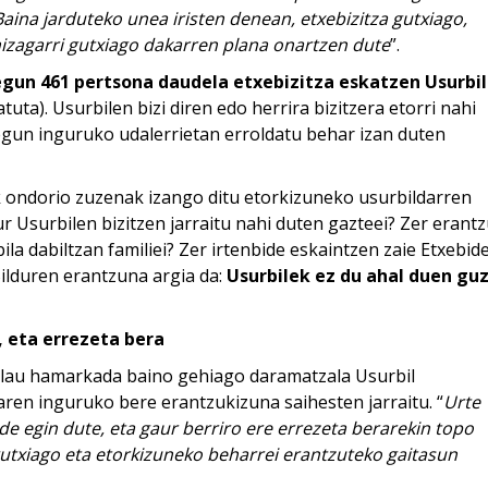
aina jarduteko unea iristen denean, etxebizitza gutxiago,
nizagarri gutxiago dakarren plana onartzen dute
”.
egun 461 pertsona daudela etxebizitza eskatzen Usurbi
uta). Usurbilen bizi diren edo herrira bizitzera etorri nahi
egun inguruko udalerrietan erroldatu behar izan duten
k ondorio zuzenak izango ditu etorkizuneko usurbildarren
r Usurbilen bizitzen jarraitu nahi duten gazteei? Zer erant
ila dabiltzan familiei? Zer irtenbide eskaintzen zaie Etxebid
ilduren erantzuna argia da:
Usurbilek ez du ahal duen guz
 eta errezeta bera
 lau hamarkada baino gehiago daramatzala Usurbil
ren inguruko bere erantzukizuna saihesten jarraitu. “
Urte
e egin dute, eta gaur berriro ere errezeta berarekin topo
 gutxiago eta etorkizuneko beharrei erantzuteko gaitasun