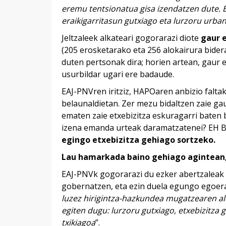
eremu tentsionatua gisa izendatzen dute. B
eraikigarritasun gutxiago eta lurzoru urba
Jeltzaleek alkateari gogorarazi diote
gaur 
(205 erosketarako eta 256 alokairura biderat
duten pertsonak dira; horien artean, gaur 
usurbildar ugari ere badaude.
EAJ-PNVren iritziz, HAPOaren anbizio falta
belaunaldietan. Zer mezu bidaltzen zaie gau
ematen zaie etxebizitza eskuragarri baten b
izena emanda urteak daramatzatenei? EH B
egingo etxebizitza gehiago sortzeko.
Lau hamarkada baino gehiago agintean,
EAJ-PNVk gogorarazi du ezker abertzaleak
gobernatzen, eta ezin duela egungo egoera
luzez hirigintza-hazkundea mugatzearen ald
egiten dugu: lurzoru gutxiago, etxebizitza
txikiagoa
”.