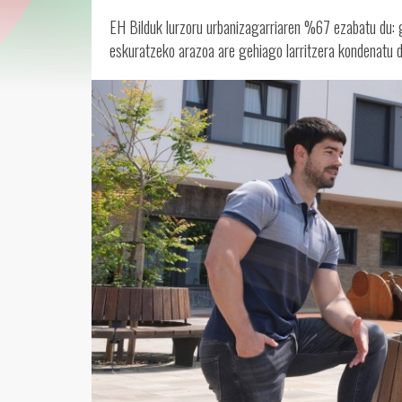
EH Bilduk lurzoru urbanizagarriaren %67 ezabatu du: 
eskuratzeko arazoa are gehiago larritzera kondenatu d