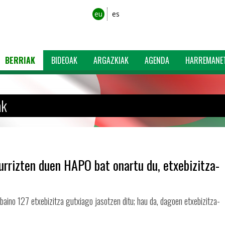
eu
es
BERRIAK
BIDEOAK
ARGAZKIAK
AGENDA
HARREMANE
ak
urrizten duen HAPO bat onartu du, etxebizitza-
ino 127 etxebizitza gutxiago jasotzen ditu; hau da, dagoen etxebizitza-