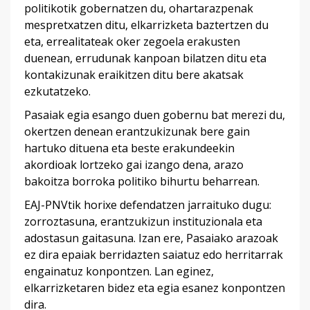
politikotik gobernatzen du, ohartarazpenak
mespretxatzen ditu, elkarrizketa baztertzen du
eta, errealitateak oker zegoela erakusten
duenean, errudunak kanpoan bilatzen ditu eta
kontakizunak eraikitzen ditu bere akatsak
ezkutatzeko.
Pasaiak egia esango duen gobernu bat merezi du,
okertzen denean erantzukizunak bere gain
hartuko dituena eta beste erakundeekin
akordioak lortzeko gai izango dena, arazo
bakoitza borroka politiko bihurtu beharrean.
EAJ-PNVtik horixe defendatzen jarraituko dugu:
zorroztasuna, erantzukizun instituzionala eta
adostasun gaitasuna. Izan ere, Pasaiako arazoak
ez dira epaiak berridazten saiatuz edo herritarrak
engainatuz konpontzen. Lan eginez,
elkarrizketaren bidez eta egia esanez konpontzen
dira.