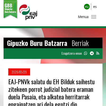
eu
es
Menua
Gipuzko Buru Batzarra
Berriak
Ezagutzera eman
2026/05/29
EAJ-PNVk salatu du EH Bilduk saihestu
zitekeen porrot judizial batera eraman
duela Pasaia, eta alkatea herritarrak
engainatzen ari dela egotzi dio