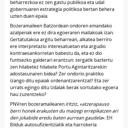
beharrezkoa ez zen gastu publikoa eta udal
gobernuaren estrategia politikoa bertan behera
uzten duen epaia.
Bozeramaileen Batzordean ondoren emandako
azalpenak ere ez dira egoeraren mailakoak izan.
Gertatutakoa argitu beharrean, alkatea berriro
ere interpretazio interesatuetan eta argudio
kontraesankorretan babestu da, eta ez dio
funtsezko galderari erantzun: zergatik baztertu
zen hilabetez hilabete Portu Agintaritzarekin
adostasunaren bidea? Zer ondorio praktiko
izango ditu epaiak ordenantzarentzat? Eta zer
urrats egingo ditu Udalak berak sortutako egoera
hau zuzentzeko?
PNVren bozeramailearen iritziz, «
atzerapauso
berri honek erakusten du maizegi errepikatzen ari
den jokabide eredu baten aurrean gaudela
». EH
Bilduk autosufizientziatik eta harrokeria