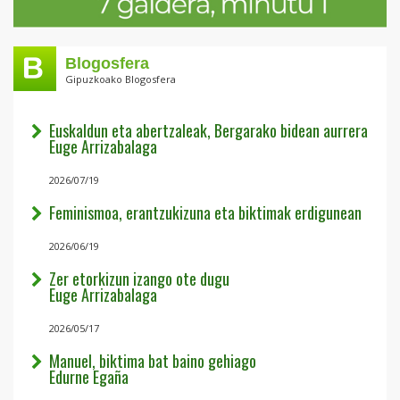
Blogosfera
Gipuzkoako Blogosfera
Euskaldun eta abertzaleak, Bergarako bidean aurrera
Euge Arrizabalaga
2026/07/19
Feminismoa, erantzukizuna eta biktimak erdigunean
2026/06/19
Zer etorkizun izango ote dugu
Euge Arrizabalaga
2026/05/17
Manuel, biktima bat baino gehiago
Edurne Egaña