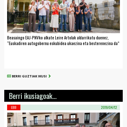
Beasaingo EAJ-PNVko alkate Leire Artolak aldarrikatu duenez,
“Euskadiren autogobernu eskubidea ukaezina eta besterenezina da”
BERRI GUZTIAK IKUSI
Berri ikusiagoak...
EBB
2019/04/12