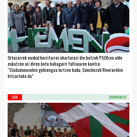
Ortuzarrek euskal herritarrei ohartarazi die batzuk PSOEren alde
eskatzen ari diren boto baliagarri faltsuaren kontra:
“Ciudadanosekin gehiengoa lortzen badu, Sánchezek Riverarekin
hitzartuko du”
EBB
2019/04/21