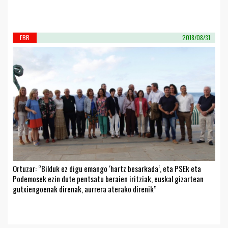
EBB
2018/08/31
Ortuzar: “Bilduk ez digu emango ‘hartz besarkada‘, eta PSEk eta
Podemosek ezin dute pentsatu beraien iritziak, euskal gizartean
gutxiengoenak direnak, aurrera aterako direnik”