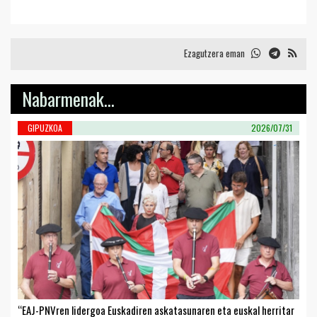
Ezagutzera eman
Nabarmenak...
GIPUZKOA
2026/07/31
“EAJ-PNVren lidergoa Euskadiren askatasunaren eta euskal herritar