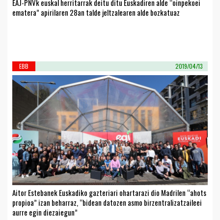
EAJ-PNVk euskal herritarrak deitu ditu Euskadiren alde “oinpekoei
ematera” apirilaren 28an talde jeltzalearen alde bozkatuaz
EBB
2019/04/13
Aitor Estebanek Euskadiko gazteriari ohartarazi dio Madrilen “ahots
propioa” izan beharraz, “bidean datozen asmo birzentralizatzaileei
aurre egin diezaiegun”