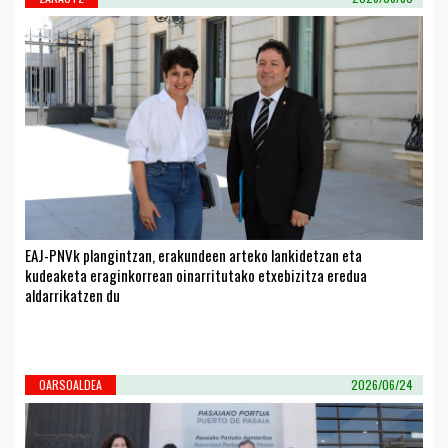
EAJ-PNVk plangintzan, erakundeen arteko lankidetzan eta
kudeaketa eraginkorrean oinarritutako etxebizitza eredua
aldarrikatzen du
OARSOALDEA
2026/06/24