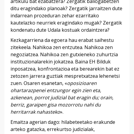
artikulu bat ezabatzera? Zergatik baliogabetzen
ditu eragindako planoak? Zergatik jarraitzen dute
indarrean prozeduran zehar ezarritako
kautelazko neurriek eragindako mugak? Zergatik
kondenatu dute Udala kostuak ordaintzera?
Kezkagarriena da egoera hau erabat saihestu
zitekeela. Nahikoa zen entzutea. Nahikoa zen
negoziatzea. Nahikoa zen gutxieneko zuhurtzia
instituzionalarekin jokatzea. Baina EH Bilduk
inposatzea, konfrontazioa eta berearekin bat ez
zetozen jarrera guztiak mespretxatzea lehenetsi
zuen. Osaren esanetan, «
oposizioaren
ohartarazpenei entzungor egin zien eta,
azkenean, porrot judizial bat eragin du; orain,
berriz, garaipen gisa mozorrotu nahi du
herritarrak nahasteko
».
Emaitza agerian dago: hilabeteetako erakunde
arteko gatazka, errekurtso judizialak,