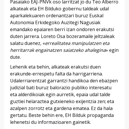
Pasaiako EAJ-PNVk oso larritzat jo du Teo Alberro
alkateak eta EH Bilduko gobernu taldeak udal
aparkalekuaren ordenantzari buruz Euskal
Autonomia Erkidegoko Auzitegi Nagusiak
emandako epaiaren berri izan ondoren erakutsi
duten jarrera. Loreto Osa bozeramaile jeltzaleak
salatu duenez, «
errealitatea manipulatzen eta
herritarrak engainatzen saiatzeko ahalegina
» egin
dute.
Lehenik eta behin, alkateak erakutsi duen
erakunde-errespetu falta da harrigarriena.
Udalerriarentzat garrantzi handikoa den ebazpen
judizial bati buruz balorazio publiko interesatu
eta alderdikoiak egin aurretik, epaia udal talde
guztiei helaraztea gutxieneko exijentzia zen; eta
azalpen zorrotz eta gardena ematea. Ez da hala
gertatu. Beste behin ere, EH Bilduk propaganda
lehenetsi du informazioaren gainetik.