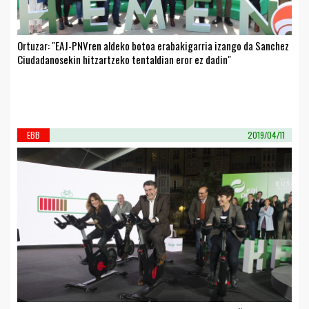
Ortuzar: "EAJ-PNVren aldeko botoa erabakigarria izango da Sanchez
Ciudadanosekin hitzartzeko tentaldian eror ez dadin"
EBB
2019/04/11