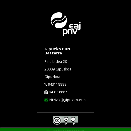
Gipuzko Buru
Batzarra
Pinu bidea 20
20009 Gipuzkoa
Gipuzkoa
943118888
943118887
iritziak@gipuzko.eus