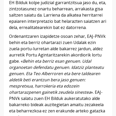
EH Bilduk kolpe judizial garrantzitsua jaso du, eta,
zintzotasunez onartu beharrean, arrakasta gisa
saltzen saiatu da. Larriena da alkatea herritarrei
epaiaren interpretazio bat helarazten saiatzen ari
dela, errealitatearekin bat ez datorrena.
Ordenantzaren izapidetze osoan zehar, EAJ-PNVk
behin eta berriz ohartarazi zuen Udalak ezin
zuela portu-lurretan alde bakarrez jardun, aldez
aurretik Portu Agintaritzarekin akordiorik lortu
gabe. «
Behin eta berriz esan genuen. Udal
organoetan defendatu genuen. Idatziz planteatu
genuen. Eta Teo Alberroren eta bere taldearen
aldetik beti erantzun bera jaso genuen:
mespretxua, harrokeria eta edozein
ohartarazpenen gainetik zeudela sinestea
». EAJ-
PNVk salatu zuen EH Bilduk aukeratutako alde
bakarreko bideak auzitegietan amaitu zezakeela
eta beharrezkoa ez zen erakunde arteko gatazka