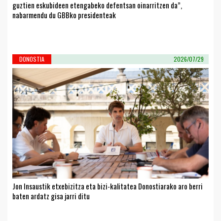
guztien eskubideen etengabeko defentsan oinarritzen da”,
nabarmendu du GBBko presidenteak
DONOSTIA
2026/07/29
Jon Insaustik etxebizitza eta bizi-kalitatea Donostiarako aro berri
baten ardatz gisa jarri ditu