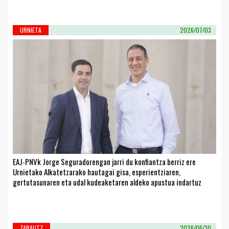
URNIETA
2026/07/03
EAJ-PNVk Jorge Seguradorengan jarri du konfiantza berriz ere
Urnietako Alkatetzarako hautagai gisa, esperientziaren,
gertutasunaren eta udal kudeaketaren aldeko apustua indartuz
ZARAUTZ
2026/06/30