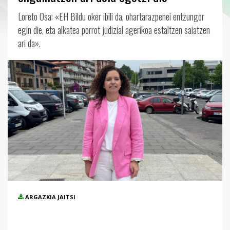
Loreto Osa: «EH Bildu oker ibili da, ohartarazpenei entzungor
egin die, eta alkatea porrot judizial agerikoa estaltzen saiatzen
ari da».
ARGAZKIA JAITSI