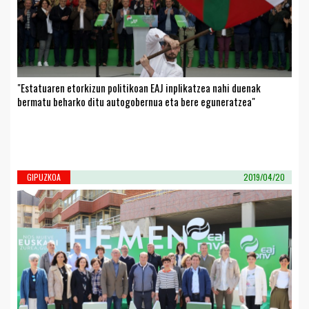
"Estatuaren etorkizun politikoan EAJ inplikatzea nahi duenak
bermatu beharko ditu autogobernua eta bere eguneratzea"
GIPUZKOA
2019/04/20