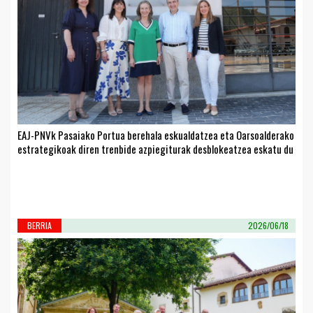
EAJ-PNVk Pasaiako Portua berehala eskualdatzea eta Oarsoalderako
estrategikoak diren trenbide azpiegiturak desblokeatzea eskatu du
BERRIA
2026/06/18