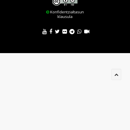
Konfidentzialtasun
klausula