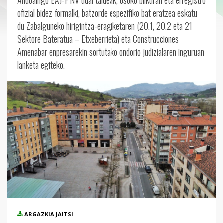
Andoaingo EAJ-PNV udal taldeak, osoko bilkuran eta erregistro
ofizial bidez formalki, batzorde espezifiko bat eratzea eskatu
du Zabalguneko hirigintza-eragiketaren (20.1, 20.2 eta 21
Sektore Bateratua – Etxeberrieta) eta Construcciones
Amenabar enpresarekin sortutako ondorio judizialaren inguruan
lanketa egiteko.
ARGAZKIA JAITSI