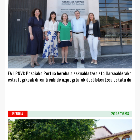
EAJ-PNVk Pasaiako Portua berehala eskualdatzea eta Oarsoalderako
estrategikoak diren trenbide azpiegiturak desblokeatzea eskatu du
BERRIA
2026/06/18