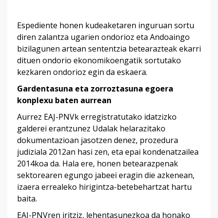
Espediente honen kudeaketaren inguruan sortu
diren zalantza ugarien ondorioz eta Andoaingo
bizilagunen artean sententzia betearazteak ekarri
dituen ondorio ekonomikoengatik sortutako
kezkaren ondorioz egin da eskaera.
Gardentasuna eta zorroztasuna egoera
konplexu baten aurrean
Aurrez EAJ-PNVk erregistratutako idatzizko
galderei erantzunez Udalak helarazitako
dokumentazioan jasotzen denez, prozedura
judiziala 2012an hasi zen, eta epai kondenatzailea
2014koa da. Hala ere, honen betearazpenak
sektorearen egungo jabeei eragin die azkenean,
izaera errealeko hirigintza-betebehartzat hartu
baita.
EAJ-PNVren iritziz, lehentasunezkoa da honako