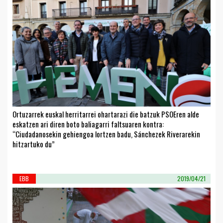
Ortuzarrek euskal herritarrei ohartarazi die batzuk PSOEren alde
eskatzen ari diren boto baliagarri faltsuaren kontra:
“Ciudadanosekin gehiengoa lortzen badu, Sánchezek Riverarekin
hitzartuko du”
EBB
2019/04/21