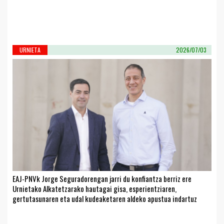
URNIETA
2026/07/03
EAJ-PNVk Jorge Seguradorengan jarri du konfiantza berriz ere
Urnietako Alkatetzarako hautagai gisa, esperientziaren,
gertutasunaren eta udal kudeaketaren aldeko apustua indartuz