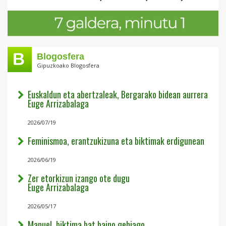
Blogosfera
Gipuzkoako Blogosfera
Euskaldun eta abertzaleak, Bergarako bidean aurrera
Euge Arrizabalaga
2026/07/19
Feminismoa, erantzukizuna eta biktimak erdigunean
2026/06/19
Zer etorkizun izango ote dugu
Euge Arrizabalaga
2026/05/17
Manuel, biktima bat baino gehiago