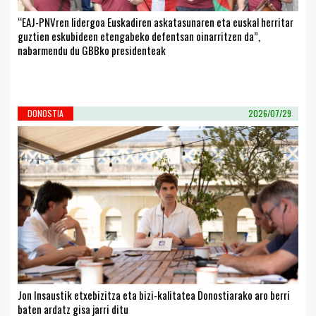
“EAJ-PNVren lidergoa Euskadiren askatasunaren eta euskal herritar
guztien eskubideen etengabeko defentsan oinarritzen da”,
nabarmendu du GBBko presidenteak
DONOSTIA
2026/07/29
Jon Insaustik etxebizitza eta bizi-kalitatea Donostiarako aro berri
baten ardatz gisa jarri ditu