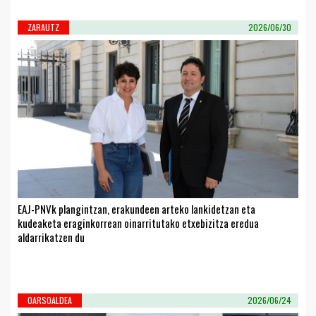
ZARAUTZ
2026/06/30
EAJ-PNVk plangintzan, erakundeen arteko lankidetzan eta
kudeaketa eraginkorrean oinarritutako etxebizitza eredua
aldarrikatzen du
OARSOALDEA
2026/06/24