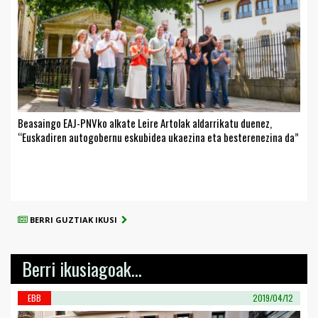
Beasaingo EAJ-PNVko alkate Leire Artolak aldarrikatu duenez,
“Euskadiren autogobernu eskubidea ukaezina eta besterenezina da”
BERRI GUZTIAK IKUSI
Berri ikusiagoak...
EBB
2019/04/12