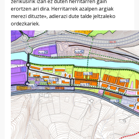
zerikusirik izan ez duten herritarren gain
erortzen ari dira. Herritarrek azalpen argiak
merezi dituzte», adierazi dute talde jeltzaleko
ordezkariek.