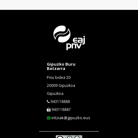
Gipuzko Buru
Batzarra
Pinu bidea 20
20009 Gipuzkoa
Gipuzkoa
943118888
943118887
iritziak@gipuzko.eus