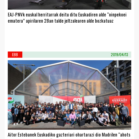
EAJ-PNVk euskal herritarrak deitu ditu Euskadiren alde “oinpekoei
ematera” apirilaren 28an talde jeltzalearen alde bozkatuaz
EBB
2019/04/13
Aitor Estebanek Euskadiko gazteriari ohartarazi dio Madrilen “ahots