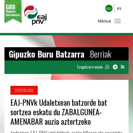
eu
es
Menua
Gipuzko Buru Batzarra
Berriak
Ezagutzera eman
2026/03/02
EAJ-PNVk Udaletxean batzorde bat
sortzea eskatu du ZABALGUNEA-
AMENABAR auzia aztertzeko