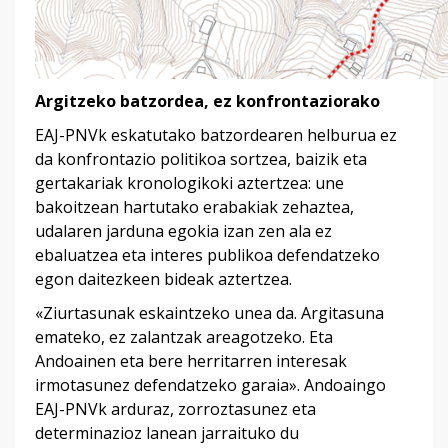
Argitzeko batzordea, ez konfrontaziorako
EAJ-PNVk eskatutako batzordearen helburua ez
da konfrontazio politikoa sortzea, baizik eta
gertakariak kronologikoki aztertzea: une
bakoitzean hartutako erabakiak zehaztea,
udalaren jarduna egokia izan zen ala ez
ebaluatzea eta interes publikoa defendatzeko
egon daitezkeen bideak aztertzea.
«Ziurtasunak eskaintzeko unea da. Argitasuna
emateko, ez zalantzak areagotzeko. Eta
Andoainen eta bere herritarren interesak
irmotasunez defendatzeko garaia». Andoaingo
EAJ-PNVk arduraz, zorroztasunez eta
determinazioz lanean jarraituko du