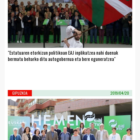
"Estatuaren etorkizun politikoan EAJ inplikatzea nahi duenak
bermatu beharko ditu autogobernua eta bere eguneratzea"
GIPUZKOA
2019/04/20