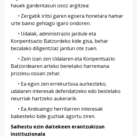
hauek gardentasun osoz argitzea:
• Zergatik iritsi garen egoera honetara hamar
urte baino gehiago igaro ondoren.
• Udalak, administrazio jardule eta
Konpentsazio Batzordeko kide gisa, behar
bezalako diligentziaz jardun ote zuen.
• Zein izan zen Udalaren eta Konpentsazio
Batzordearen arteko benetako harremana
prozesu osoan zehar.
• Ea egon zen errekurtsoa aurkezteko,
udalaren interesak defendatzeko edo bestelako
neurriak hartzeko aukerarik.
• Ea Andoaingo herritarren interesak
babesteko bide guztiak agortu ziren.
Saihestu ezin daitekeen erantzukizun
instituzionala