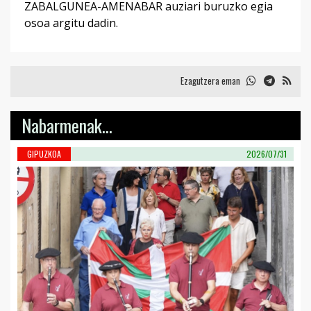
ZABALGUNEA-AMENABAR auziari buruzko egia
osoa argitu dadin.
Ezagutzera eman
Nabarmenak...
GIPUZKOA
2026/07/31