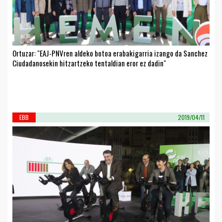
Ortuzar: "EAJ-PNVren aldeko botoa erabakigarria izango da Sanchez
Ciudadanosekin hitzartzeko tentaldian eror ez dadin"
EBB
2019/04/11