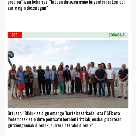
propioa” izan beharraz, “bidean datozen asmo birzentralizatzaileei
aurre egin diezaiegun”
EBB
2018/08/31
Ortuzar: “Bilduk ez digu emango ‘hartz besarkada‘, eta PSEk eta
Podemosek ezin dute pentsatu beraien iritziak, euskal gizartean
gutxiengoenak direnak, aurrera aterako direnik”