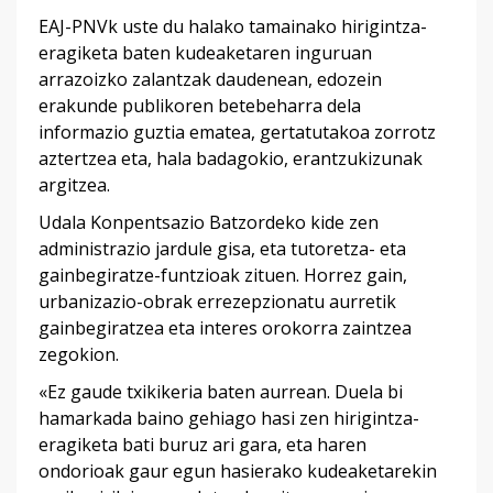
EAJ-PNVk uste du halako tamainako hirigintza-
eragiketa baten kudeaketaren inguruan
arrazoizko zalantzak daudenean, edozein
erakunde publikoren betebeharra dela
informazio guztia ematea, gertatutakoa zorrotz
aztertzea eta, hala badagokio, erantzukizunak
argitzea.
Udala Konpentsazio Batzordeko kide zen
administrazio jardule gisa, eta tutoretza- eta
gainbegiratze-funtzioak zituen. Horrez gain,
urbanizazio-obrak errezepzionatu aurretik
gainbegiratzea eta interes orokorra zaintzea
zegokion.
«Ez gaude txikikeria baten aurrean. Duela bi
hamarkada baino gehiago hasi zen hirigintza-
eragiketa bati buruz ari gara, eta haren
ondorioak gaur egun hasierako kudeaketarekin