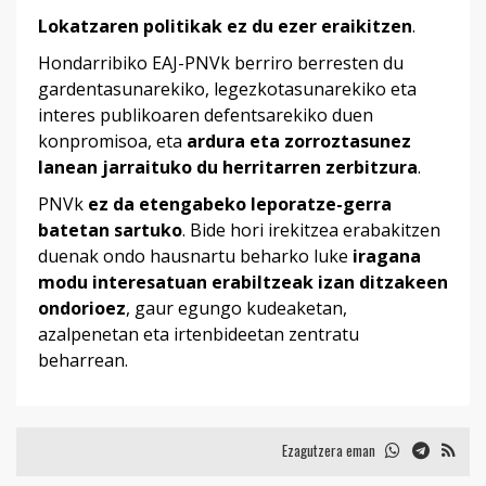
Lokatzaren politikak ez du ezer eraikitzen
.
Hondarribiko EAJ-PNVk berriro berresten du
gardentasunarekiko, legezkotasunarekiko eta
interes publikoaren defentsarekiko duen
konpromisoa, eta
ardura eta zorroztasunez
lanean jarraituko du herritarren zerbitzura
.
PNVk
ez da etengabeko leporatze-gerra
batetan sartuko
. Bide hori irekitzea erabakitzen
duenak ondo hausnartu beharko luke
iragana
modu interesatuan erabiltzeak izan ditzakeen
ondorioez
, gaur egungo kudeaketan,
azalpenetan eta irtenbideetan zentratu
beharrean.
Ezagutzera eman