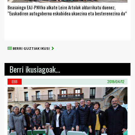
Beasaingo EAJ-PNVko alkate Leire Artolak aldarrikatu duenez,
“Euskadiren autogobernu eskubidea ukaezina eta besterenezina da”
BERRI GUZTIAK IKUSI
Berri ikusiagoak...
EBB
2019/04/12