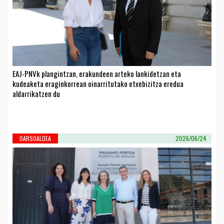
EAJ-PNVk plangintzan, erakundeen arteko lankidetzan eta
kudeaketa eraginkorrean oinarritutako etxebizitza eredua
aldarrikatzen du
OARSOALDEA
2026/06/24