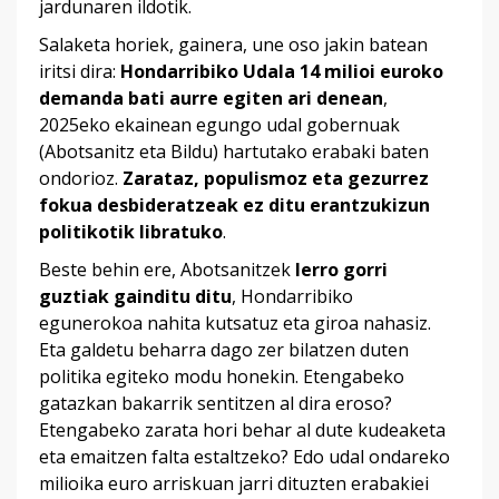
jardunaren ildotik.
Salaketa horiek, gainera, une oso jakin batean
iritsi dira:
Hondarribiko Udala 14 milioi euroko
demanda bati aurre egiten ari denean
,
2025eko ekainean egungo udal gobernuak
(Abotsanitz eta Bildu) hartutako erabaki baten
ondorioz.
Zarataz, populismoz eta gezurrez
fokua desbideratzeak ez ditu erantzukizun
politikotik libratuko
.
Beste behin ere, Abotsanitzek
lerro gorri
guztiak gainditu ditu
, Hondarribiko
egunerokoa nahita kutsatuz eta giroa nahasiz.
Eta galdetu beharra dago zer bilatzen duten
politika egiteko modu honekin. Etengabeko
gatazkan bakarrik sentitzen al dira eroso?
Etengabeko zarata hori behar al dute kudeaketa
eta emaitzen falta estaltzeko? Edo udal ondareko
milioika euro arriskuan jarri dituzten erabakiei