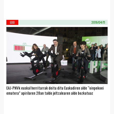
EBB
2019/04/11
EAJ-PNVk euskal herritarrak deitu ditu Euskadiren alde “oinpekoei
ematera” apirilaren 28an talde jeltzalearen alde bozkatuaz