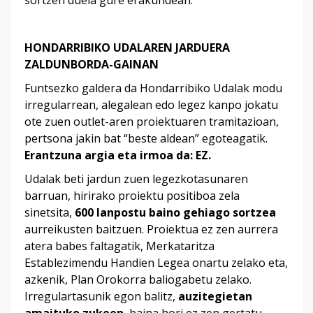
sortzen duela gure erakundean.
HONDARRIBIKO UDALAREN JARDUERA
ZALDUNBORDA-GAINAN
Funtsezko galdera da Hondarribiko Udalak modu
irregularrean, alegalean edo legez kanpo jokatu
ote zuen outlet-aren proiektuaren tramitazioan,
pertsona jakin bat “beste aldean” egoteagatik.
Erantzuna argia eta irmoa da: EZ.
Udalak beti jardun zuen legezkotasunaren
barruan, hirirako proiektu positiboa zela
sinetsita,
600 lanpostu baino gehiago
sortzea
aurreikusten baitzuen. Proiektua ez zen aurrera
atera babes faltagatik, Merkataritza
Establezimendu Handien Legea onartu zelako eta,
azkenik, Plan Orokorra baliogabetu zelako.
Irregulartasunik egon balitz,
auzitegietan