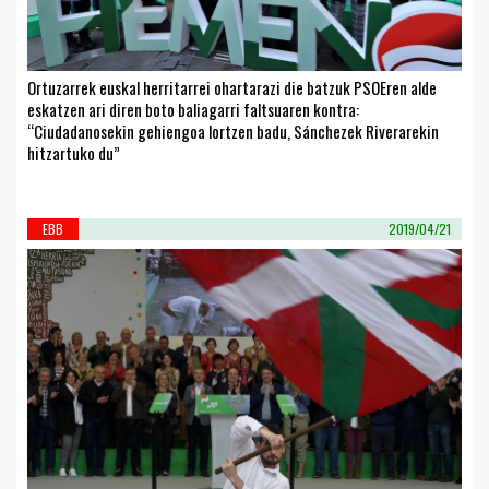
Ortuzarrek euskal herritarrei ohartarazi die batzuk PSOEren alde
eskatzen ari diren boto baliagarri faltsuaren kontra:
“Ciudadanosekin gehiengoa lortzen badu, Sánchezek Riverarekin
hitzartuko du”
EBB
2019/04/21