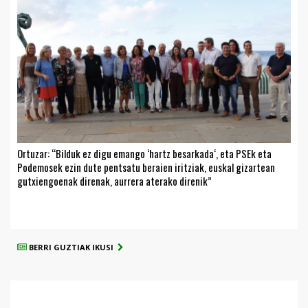
Ortuzar: “Bilduk ez digu emango ‘hartz besarkada‘, eta PSEk eta
Podemosek ezin dute pentsatu beraien iritziak, euskal gizartean
gutxiengoenak direnak, aurrera aterako direnik”
BERRI GUZTIAK IKUSI