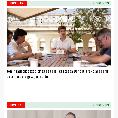
DONOSTIA
2026/07/29
Jon Insaustik etxebizitza eta bizi-kalitatea Donostiarako aro berri
baten ardatz gisa jarri ditu
URNIETA
2026/07/03