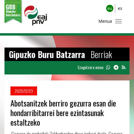
eu
es
Menua
Gipuzko Buru Batzarra
Berriak
Ezagutzera eman
2025/12/23
Abotsanitzek berriro gezurra esan die
hondarribitarrei bere ezintasunak
estaltzeko