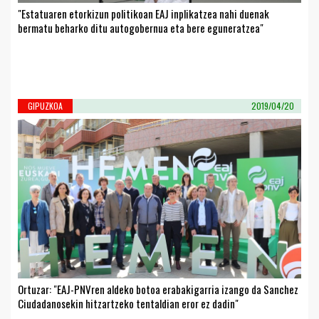
"Estatuaren etorkizun politikoan EAJ inplikatzea nahi duenak
bermatu beharko ditu autogobernua eta bere eguneratzea"
GIPUZKOA
2019/04/20
Ortuzar: "EAJ-PNVren aldeko botoa erabakigarria izango da Sanchez
Ciudadanosekin hitzartzeko tentaldian eror ez dadin"