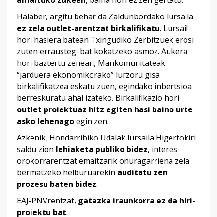
amaituko zukeen
, baina hori ez zen gertatu.
Halaber, argitu behar da Zaldunbordako lursaila
ez zela outlet-arentzat birkalifikatu
. Lursail
hori hasiera batean Txingudiko Zerbitzuek erosi
zuten erraustegi bat kokatzeko asmoz. Aukera
hori baztertu zenean, Mankomunitateak
“jarduera ekonomikorako” lurzoru gisa
birkalifikatzea eskatu zuen, egindako inbertsioa
berreskuratu ahal izateko. Birkalifikazio hori
outlet proiektuaz hitz egiten hasi baino urte
asko lehenago
egin zen.
Azkenik, Hondarribiko Udalak lursaila Higertokiri
saldu zion
lehiaketa publiko bidez
, interes
orokorrarentzat emaitzarik onuragarriena zela
bermatzeko helburuarekin
auditatu zen
prozesu baten bidez
.
EAJ-PNVrentzat,
gatazka iraunkorra ez da hiri-
proiektu bat
.