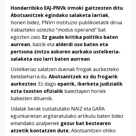
Hondarribiko EAJ-PNVk irmoki gaitzesten ditu
Abotsanitzek egindako salaketa larriak
,
horien bidez, PNVri instituzio publikoetatik dirua
irabazteko ustezko “modus operandi” bat
egozten zaio.
Ez gaude kritika politiko baten
aurrean
, baizik eta
alderdi oso baten eta
pertsona zintzo askoren aurkako ustelkeria-
salaketa oso larri baten aurrean
.
Ustelkeriaz salatzen duenak frogak aurkezteko
betebeharra du.
Abotsanitzek ez du frogarik
aurkezten
. Ez dago
epairik, ikerketa judizialik
ezta txosten ofizialik
baieztapen horiek
babesten dituenik.
Udalak berak sustatutako NAIZ eta GARA
egunkarietan argitaratutako artikulu baten bidez
emandako azalpenek
gezur bat bestearen
atzetik kontatzen dute
, Abotsanitzen ohiko