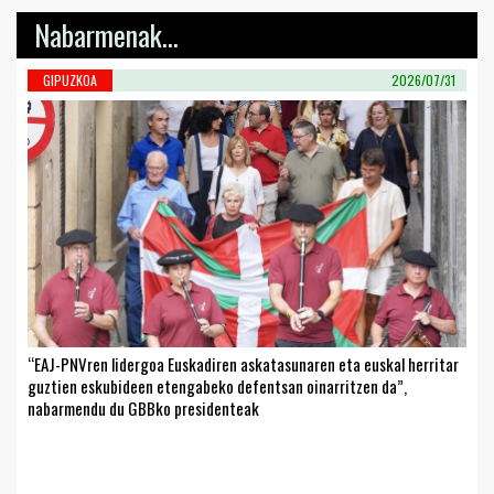
Nabarmenak...
GIPUZKOA
2026/07/31
“EAJ-PNVren lidergoa Euskadiren askatasunaren eta euskal herritar
guztien eskubideen etengabeko defentsan oinarritzen da”,
nabarmendu du GBBko presidenteak