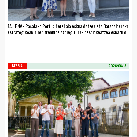
EAJ-PNVk Pasaiako Portua berehala eskualdatzea eta Oarsoalderako
estrategikoak diren trenbide azpiegiturak desblokeatzea eskatu du
BERRIA
2026/06/18