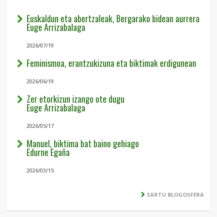
Euskaldun eta abertzaleak, Bergarako bidean aurrera
Euge Arrizabalaga
2026/07/19
Feminismoa, erantzukizuna eta biktimak erdigunean
2026/06/19
Zer etorkizun izango ote dugu
Euge Arrizabalaga
2026/05/17
Manuel, biktima bat baino gehiago
Edurne Egaña
2026/03/15
SARTU BLOGOSFERA