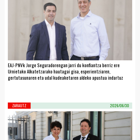
EAJ-PNVk Jorge Seguradorengan jarri du konfiantza berriz ere
Urnietako Alkatetzarako hautagai gisa, esperientziaren,
gertutasunaren eta udal kudeaketaren aldeko apustua indartuz
ZARAUTZ
2026/06/30