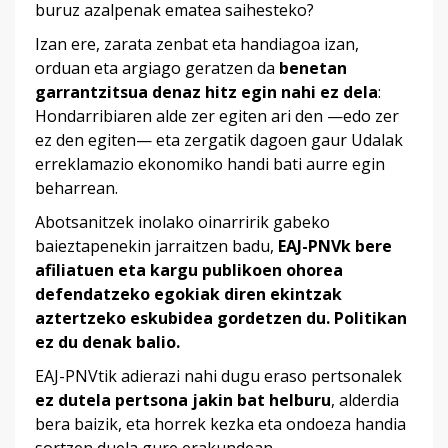
buruz azalpenak ematea saihesteko?
Izan ere, zarata zenbat eta handiagoa izan,
orduan eta argiago geratzen da
benetan
garrantzitsua denaz hitz egin nahi ez dela
:
Hondarribiaren alde zer egiten ari den —edo zer
ez den egiten— eta zergatik dagoen gaur Udalak
erreklamazio ekonomiko handi bati aurre egin
beharrean.
Abotsanitzek inolako oinarririk gabeko
baieztapenekin jarraitzen badu,
EAJ-PNVk bere
afiliatuen eta kargu publikoen ohorea
defendatzeko egokiak diren ekintzak
aztertzeko eskubidea gordetzen du. Politikan
ez du denak balio.
EAJ-PNVtik adierazi nahi dugu eraso pertsonalek
ez dutela pertsona jakin bat helburu
, alderdia
bera baizik, eta horrek kezka eta ondoeza handia