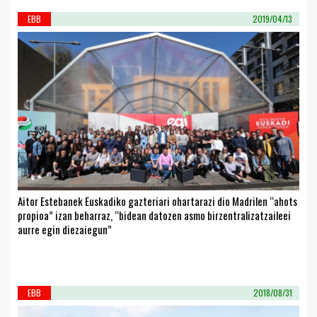
EBB
2019/04/13
Aitor Estebanek Euskadiko gazteriari ohartarazi dio Madrilen “ahots
propioa” izan beharraz, “bidean datozen asmo birzentralizatzaileei
aurre egin diezaiegun”
EBB
2018/08/31