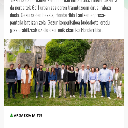
·Gezurra da norbaitek Zaldunbordan dirua irabazi duela. Gezurra
da norbaitek Golf urbanizazioaren tramitazioan dirua irabazi
duela. Gezurra den bezala, Hondarribia Lantzen enpresa-
pantaila bat izan zela. Gezur konpultsiboa kudeaketa-eredu
gisa erabiltzeak ez dio ezer onik ekarriko Hondarribiari.
ARGAZKIA JAITSI