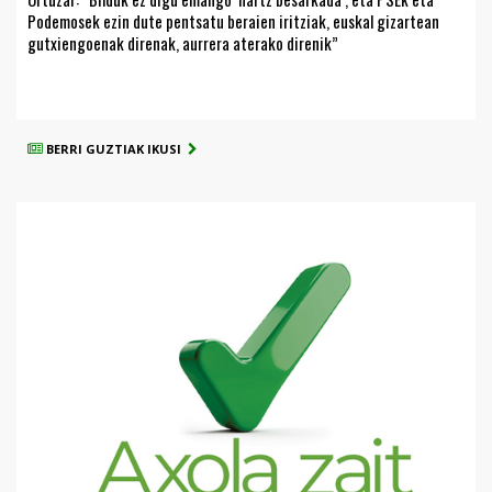
Podemosek ezin dute pentsatu beraien iritziak, euskal gizartean
gutxiengoenak direnak, aurrera aterako direnik”
BERRI GUZTIAK IKUSI