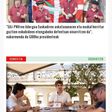
“EAJ-PNVren lidergoa Euskadiren askatasunaren eta euskal herritar
guztien eskubideen etengabeko defentsan oinarritzen da”,
nabarmendu du GBBko presidenteak
DONOSTIA
2026/07/29