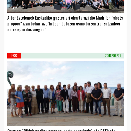
Aitor Estebanek Euskadiko gazteriari ohartarazi dio Madrilen “ahots
propioa” izan beharraz, “bidean datozen asmo birzentralizatzaileei
aurre egin diezaiegun”
EBB
2018/08/31
Ortuzar: “Bilduk ez digu emango ‘hartz besarkada‘, eta PSEk eta