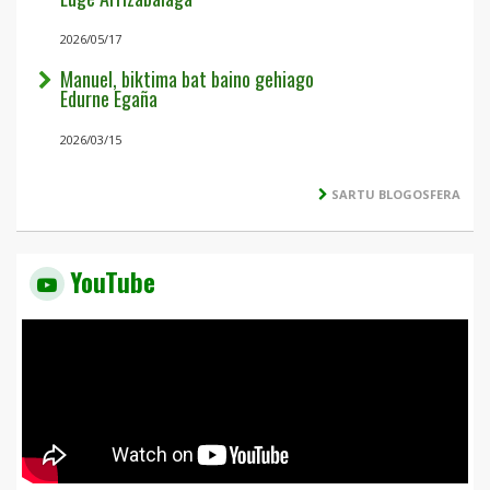
2026/05/17
Manuel, biktima bat baino gehiago
Edurne Egaña
2026/03/15
SARTU BLOGOSFERA
YouTube