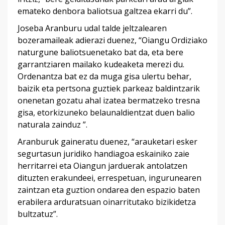
emateko denbora baliotsua galtzea ekarri du”.
Joseba Aranburu udal talde jeltzalearen
bozeramaileak adierazi duenez, “Oiangu Ordiziako
naturgune baliotsuenetako bat da, eta bere
garrantziaren mailako kudeaketa merezi du.
Ordenantza bat ez da muga gisa ulertu behar,
baizik eta pertsona guztiek parkeaz baldintzarik
onenetan gozatu ahal izatea bermatzeko tresna
gisa, etorkizuneko belaunaldientzat duen balio
naturala zainduz ”.
Aranburuk gaineratu duenez, “arauketari esker
segurtasun juridiko handiagoa eskainiko zaie
herritarrei eta Oiangun jarduerak antolatzen
dituzten erakundeei, errespetuan, ingurunearen
zaintzan eta guztion ondarea den espazio baten
erabilera arduratsuan oinarritutako bizikidetza
bultzatuz”.