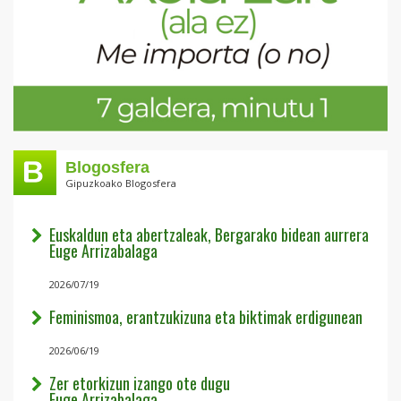
Blogosfera
Gipuzkoako Blogosfera
Euskaldun eta abertzaleak, Bergarako bidean aurrera
Euge Arrizabalaga
2026/07/19
Feminismoa, erantzukizuna eta biktimak erdigunean
2026/06/19
Zer etorkizun izango ote dugu
Euge Arrizabalaga