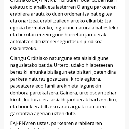
Ordiziako EAJ-PNVk EH Bilduren Udal Gobernuari
eskatu dio ahalik eta lasterren Oiangu parkearen
erabilera arautuko duen ordenantza bat egitea
eta onartzea, erabiltzaileen arteko elkarbizitza
egokia bermatzeko, ingurune naturala babesteko
eta herritarrei zein gune horretan jarduerak
antolatzen dituztenei segurtasun juridikoa
eskaintzeko.
Oiangu Ordiziako naturgune eta aisialdi gune
nagusietako bat da. Urtero, udako hilabeteetan
bereziki, ehunka bizilagun eta bisitari joaten dira
parkera naturaz gozatzera, kirola egitera,
paseatzera edo familiarekin eta lagunekin
denbora partekatzera. Gainera, urte osoan zehar
kirol-, kultura- eta aisialdi-jarduerak hartzen ditu,
eta horiek erabiltzeko arau argiak izatearen
garrantzia agerian uzten dute.
EAJ-PNVren ustez, parkearen erabileraren