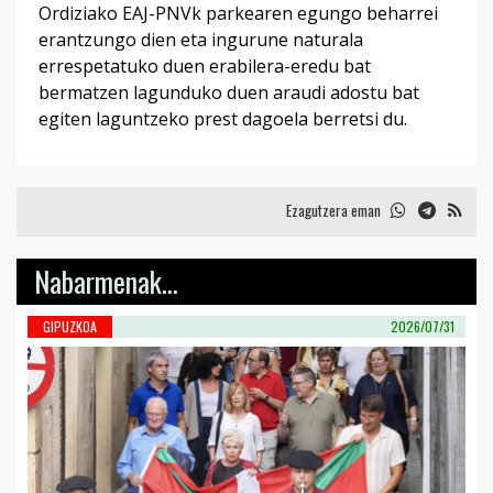
Ordiziako EAJ-PNVk parkearen egungo beharrei
erantzungo dien eta ingurune naturala
errespetatuko duen erabilera-eredu bat
bermatzen lagunduko duen araudi adostu bat
egiten laguntzeko prest dagoela berretsi du.
Ezagutzera eman
Nabarmenak...
GIPUZKOA
2026/07/31