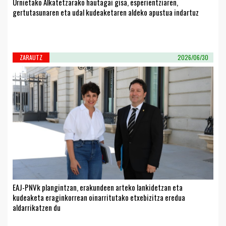
Urnietako Alkatetzarako hautagai gisa, esperientziaren,
gertutasunaren eta udal kudeaketaren aldeko apustua indartuz
ZARAUTZ
2026/06/30
EAJ-PNVk plangintzan, erakundeen arteko lankidetzan eta
kudeaketa eraginkorrean oinarritutako etxebizitza eredua
aldarrikatzen du