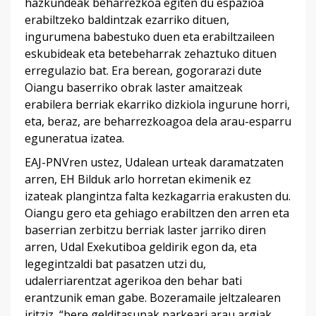
hazkundeak beharrezkoa egiten du espazioa
erabiltzeko baldintzak ezarriko dituen,
ingurumena babestuko duen eta erabiltzaileen
eskubideak eta betebeharrak zehaztuko dituen
erregulazio bat. Era berean, gogorarazi dute
Oiangu baserriko obrak laster amaitzeak
erabilera berriak ekarriko dizkiola ingurune horri,
eta, beraz, are beharrezkoagoa dela arau-esparru
eguneratua izatea.
EAJ-PNVren ustez, Udalean urteak daramatzaten
arren, EH Bilduk arlo horretan ekimenik ez
izateak plangintza falta kezkagarria erakusten du.
Oiangu gero eta gehiago erabiltzen den arren eta
baserrian zerbitzu berriak laster jarriko diren
arren, Udal Exekutiboa geldirik egon da, eta
legegintzaldi bat pasatzen utzi du,
udalerriarentzat agerikoa den behar bati
erantzunik eman gabe. Bozeramaile jeltzalearen
iritziz, “bere gelditasunak parkeari arau argiak