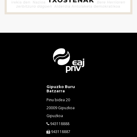
Gipuzko Buru
Batzarra
Pinu bidea 20
20009 Gipuzkoa
Gipuzkoa
943118888
943118887