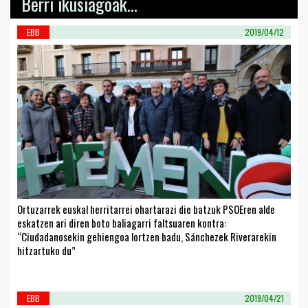
Berri ikusiagoak...
EBB
2019/04/12
Ortuzarrek euskal herritarrei ohartarazi die batzuk PSOEren alde
eskatzen ari diren boto baliagarri faltsuaren kontra:
“Ciudadanosekin gehiengoa lortzen badu, Sánchezek Riverarekin
hitzartuko du”
EBB
2019/04/21