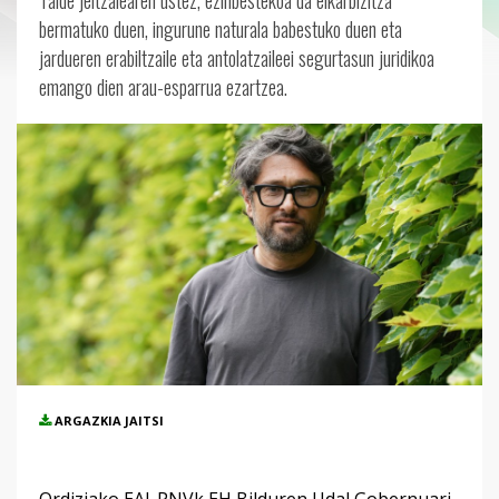
Talde jeltzalearen ustez, ezinbestekoa da elkarbizitza
bermatuko duen, ingurune naturala babestuko duen eta
jardueren erabiltzaile eta antolatzaileei segurtasun juridikoa
emango dien arau-esparrua ezartzea.
ARGAZKIA JAITSI