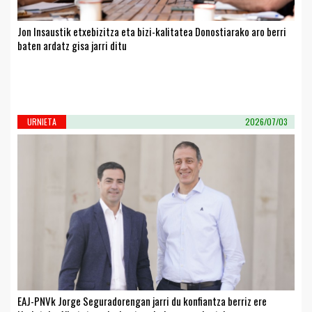
Jon Insaustik etxebizitza eta bizi-kalitatea Donostiarako aro berri
baten ardatz gisa jarri ditu
URNIETA
2026/07/03
EAJ-PNVk Jorge Seguradorengan jarri du konfiantza berriz ere