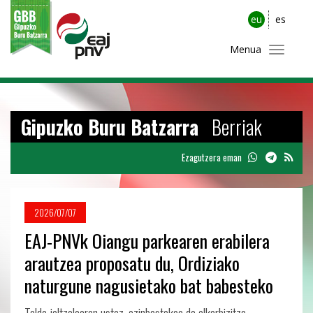
eu
es
Menua
Gipuzko Buru Batzarra
Berriak
Ezagutzera eman
2026/07/07
EAJ-PNVk Oiangu parkearen erabilera
arautzea proposatu du, Ordiziako
naturgune nagusietako bat babesteko