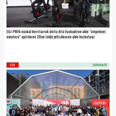
EAJ-PNVk euskal herritarrak deitu ditu Euskadiren alde “oinpekoei
ematera” apirilaren 28an talde jeltzalearen alde bozkatuaz
EBB
2019/04/13