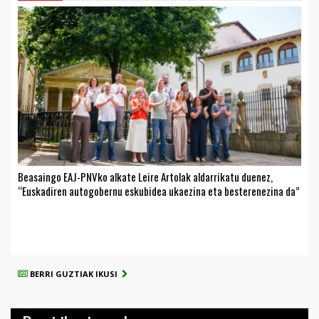
Beasaingo EAJ-PNVko alkate Leire Artolak aldarrikatu duenez,
“Euskadiren autogobernu eskubidea ukaezina eta besterenezina da”
BERRI GUZTIAK IKUSI