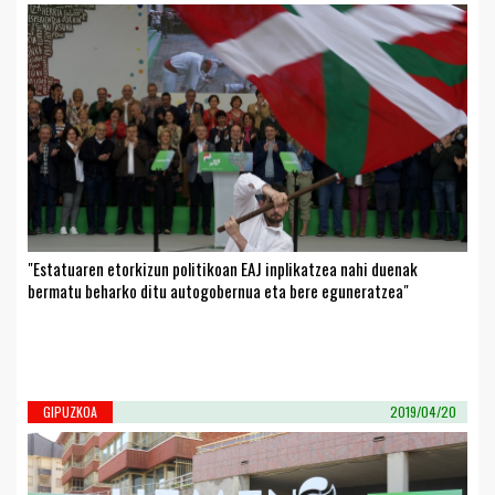
"Estatuaren etorkizun politikoan EAJ inplikatzea nahi duenak
bermatu beharko ditu autogobernua eta bere eguneratzea"
GIPUZKOA
2019/04/20