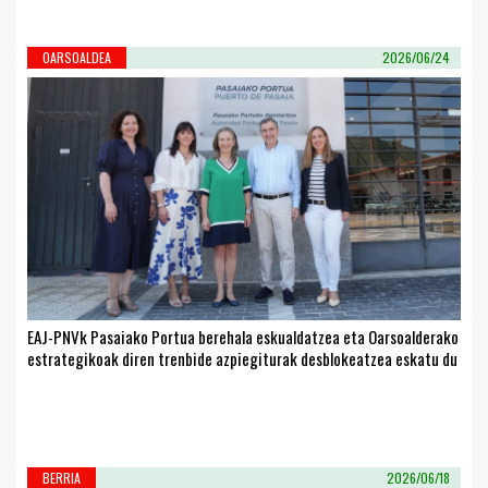
OARSOALDEA
2026/06/24
EAJ-PNVk Pasaiako Portua berehala eskualdatzea eta Oarsoalderako
estrategikoak diren trenbide azpiegiturak desblokeatzea eskatu du
BERRIA
2026/06/18