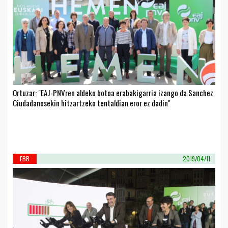
Ortuzar: "EAJ-PNVren aldeko botoa erabakigarria izango da Sanchez
Ciudadanosekin hitzartzeko tentaldian eror ez dadin"
EBB
2019/04/11