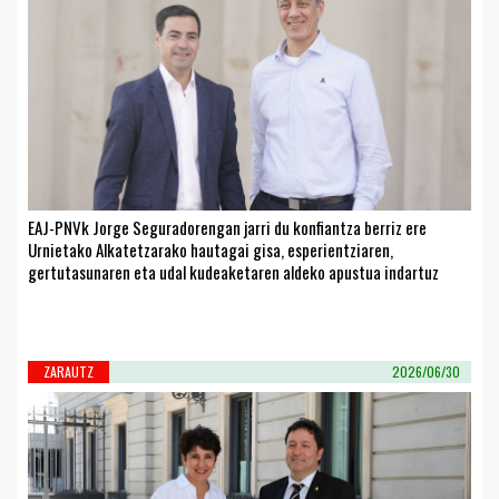
EAJ-PNVk Jorge Seguradorengan jarri du konfiantza berriz ere
Urnietako Alkatetzarako hautagai gisa, esperientziaren,
gertutasunaren eta udal kudeaketaren aldeko apustua indartuz
ZARAUTZ
2026/06/30