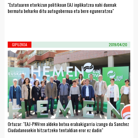
"Estatuaren etorkizun politikoan EAJ inplikatzea nahi duenak
bermatu beharko ditu autogobernua eta bere eguneratzea"
GIPUZKOA
2019/04/20
Ortuzar: "EAJ-PNVren aldeko botoa erabakigarria izango da Sanchez
Ciudadanosekin hitzartzeko tentaldian eror ez dadin"