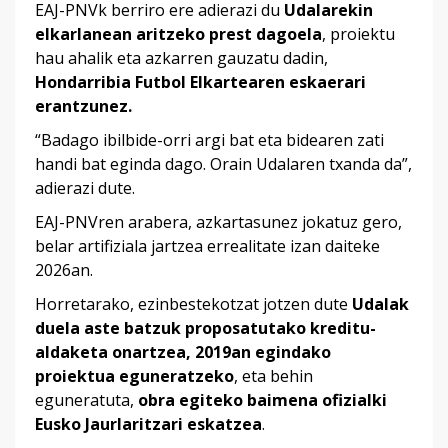
EAJ-PNVk berriro ere adierazi du
Udalarekin
elkarlanean aritzeko prest dagoela
, proiektu
hau ahalik eta azkarren gauzatu dadin,
Hondarribia Futbol Elkartearen eskaerari
erantzunez.
“Badago ibilbide-orri argi bat eta bidearen zati
handi bat eginda dago. Orain Udalaren txanda da”,
adierazi dute.
EAJ-PNVren arabera, azkartasunez jokatuz gero,
belar artifiziala jartzea errealitate izan daiteke
2026an.
Horretarako, ezinbestekotzat jotzen dute
Udalak
duela aste batzuk proposatutako kreditu-
aldaketa onartzea, 2019an egindako
proiektua eguneratzeko
, eta behin
eguneratuta,
obra egiteko baimena ofizialki
Eusko Jaurlaritzari eskatzea
.