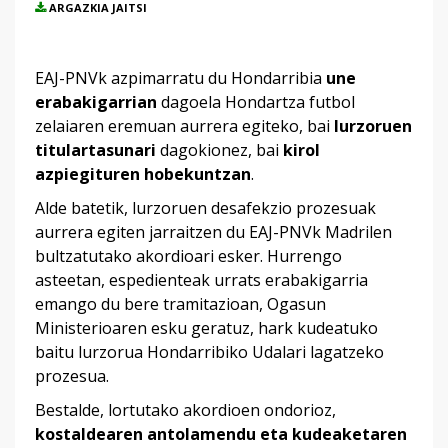
ARGAZKIA JAITSI
EAJ-PNVk azpimarratu du Hondarribia
une
erabakigarrian
dagoela Hondartza futbol
zelaiaren eremuan aurrera egiteko, bai
lurzoruen
titulartasunari
dagokionez, bai
kirol
azpiegituren hobekuntzan
.
Alde batetik, lurzoruen desafekzio prozesuak
aurrera egiten jarraitzen du EAJ-PNVk Madrilen
bultzatutako akordioari esker. Hurrengo
asteetan, espedienteak urrats erabakigarria
emango du bere tramitazioan, Ogasun
Ministerioaren esku geratuz, hark kudeatuko
baitu lurzorua Hondarribiko Udalari lagatzeko
prozesua.
Bestalde, lortutako akordioen ondorioz,
kostaldearen antolamendu eta kudeaketaren