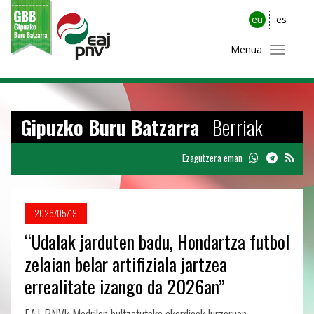
eu
es
Menua
Gipuzko Buru Batzarra
Berriak
Ezagutzera eman
2026/05/19
“Udalak jarduten badu, Hondartza futbol
zelaian belar artifiziala jartzea
errealitate izango da 2026an”