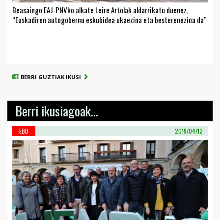
Beasaingo EAJ-PNVko alkate Leire Artolak aldarrikatu duenez,
“Euskadiren autogobernu eskubidea ukaezina eta besterenezina da”
BERRI GUZTIAK IKUSI
Berri ikusiagoak...
EBB
2019/04/12