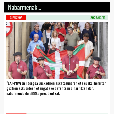
Nabarmenak...
GIPUZKOA
2026/07/31
“EAJ-PNVren lidergoa Euskadiren askatasunaren eta euskal herritar
guztien eskubideen etengabeko defentsan oinarritzen da”,
nabarmendu du GBBko presidenteak