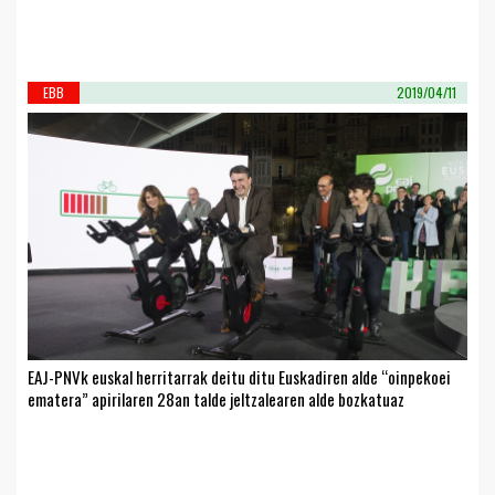
EBB
2019/04/11
EAJ-PNVk euskal herritarrak deitu ditu Euskadiren alde “oinpekoei
ematera” apirilaren 28an talde jeltzalearen alde bozkatuaz