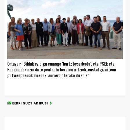
Ortuzar: “Bilduk ez digu emango ‘hartz besarkada‘, eta PSEk eta
Podemosek ezin dute pentsatu beraien iritziak, euskal gizartean
gutxiengoenak direnak, aurrera aterako direnik”
BERRI GUZTIAK IKUSI