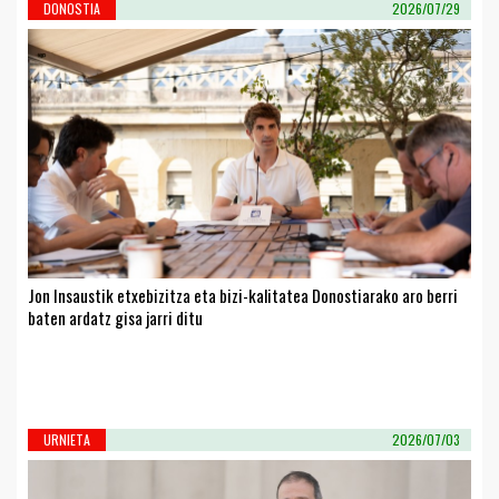
DONOSTIA
2026/07/29
Jon Insaustik etxebizitza eta bizi-kalitatea Donostiarako aro berri
baten ardatz gisa jarri ditu
URNIETA
2026/07/03