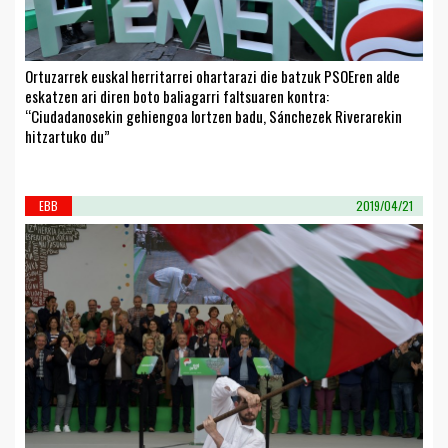
Ortuzarrek euskal herritarrei ohartarazi die batzuk PSOEren alde
eskatzen ari diren boto baliagarri faltsuaren kontra:
“Ciudadanosekin gehiengoa lortzen badu, Sánchezek Riverarekin
hitzartuko du”
EBB
2019/04/21