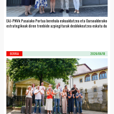
EAJ-PNVk Pasaiako Portua berehala eskualdatzea eta Oarsoalderako
estrategikoak diren trenbide azpiegiturak desblokeatzea eskatu du
BERRIA
2026/06/18