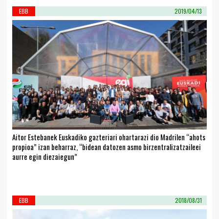
EBB
2019/04/13
Aitor Estebanek Euskadiko gazteriari ohartarazi dio Madrilen “ahots
propioa” izan beharraz, “bidean datozen asmo birzentralizatzaileei
aurre egin diezaiegun”
EBB
2018/08/31