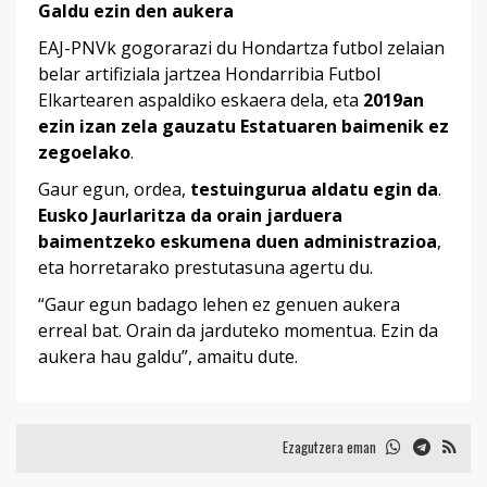
Galdu ezin den aukera
EAJ-PNVk gogorarazi du Hondartza futbol zelaian
belar artifiziala jartzea Hondarribia Futbol
Elkartearen aspaldiko eskaera dela, eta
2019an
ezin izan zela gauzatu Estatuaren baimenik ez
zegoelako
.
Gaur egun, ordea,
testuingurua aldatu egin da
.
Eusko Jaurlaritza da orain jarduera
baimentzeko eskumena duen administrazioa
,
eta horretarako prestutasuna agertu du.
“Gaur egun badago lehen ez genuen aukera
erreal bat. Orain da jarduteko momentua. Ezin da
aukera hau galdu”, amaitu dute.
Ezagutzera eman