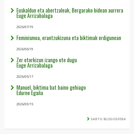
Euskaldun eta abertzaleak, Bergarako bidean aurrera
Euge Arrizabalaga
2026/07/19
Feminismoa, erantzukizuna eta biktimak erdigunean
2026/06/19
Zer etorkizun izango ote dugu
Euge Arrizabalaga
2026/05/17
Manuel, biktima bat baino gehiago
Edurne Egaña
2026/03/15
SARTU BLOGOSFERA