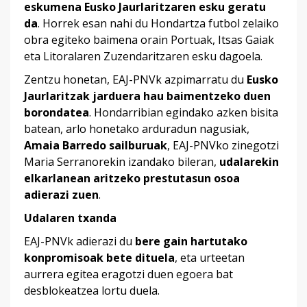
eskumena Eusko Jaurlaritzaren esku geratu
da
. Horrek esan nahi du Hondartza futbol zelaiko
obra egiteko baimena orain Portuak, Itsas Gaiak
eta Litoralaren Zuzendaritzaren esku dagoela.
Zentzu honetan, EAJ-PNVk azpimarratu du
Eusko
Jaurlaritzak jarduera hau baimentzeko duen
borondatea
. Hondarribian egindako azken bisita
batean, arlo honetako arduradun nagusiak,
Amaia Barredo sailburuak
, EAJ-PNVko zinegotzi
Maria Serranorekin izandako bileran,
udalarekin
elkarlanean aritzeko prestutasun osoa
adierazi zuen
.
Udalaren txanda
EAJ-PNVk adierazi du
bere
gain hartutako
konpromisoak bete dituela
, eta urteetan
aurrera egitea eragotzi duen egoera bat
desblokeatzea lortu duela.