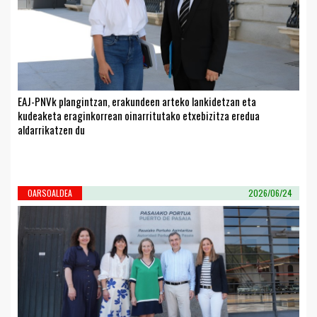
EAJ-PNVk plangintzan, erakundeen arteko lankidetzan eta
kudeaketa eraginkorrean oinarritutako etxebizitza eredua
aldarrikatzen du
OARSOALDEA
2026/06/24