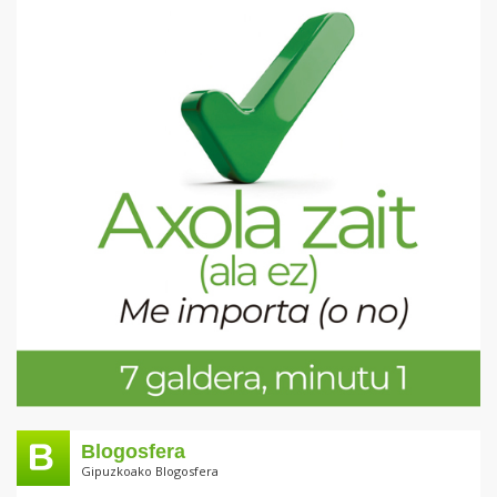
Blogosfera
Gipuzkoako Blogosfera