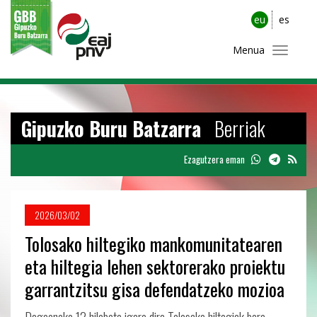
eu
es
Menua
Gipuzko Buru Batzarra
Berriak
Ezagutzera eman
2026/03/02
Tolosako hiltegiko mankomunitatearen
eta hiltegia lehen sektorerako proiektu
garrantzitsu gisa defendatzeko mozioa