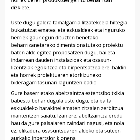
horiek beren produktuei gehitu behar izan
dizkiete.
Uste dugu galera tamalgarria litzatekeela hiltegia
bukatutzat ematea; eta eskualdeak eta inguruko
herriek gaur egun dituzten benetako
beharrizanetarako dimentsionatutako proiektu
baten alde egitea proposatzen dugu, bai eta
indarrean dauden instalazioak eta osasun-
lizentziak egokitzea eta birpentsatzea ere, baldin
eta horrek proiektuaren etorkizuneko
bideragarritasunari laguntzen badio.
Gure baserrietako abeltzaintza estentsibo txikia
babestu behar dugula uste dugu, eta baita
eskualdeko harakinei ematen zitzaien zerbitzua
mantentzen saiatu. Izan ere, abeltzaintza eredu
hau da gure paisaiaren zaindari nagusi, eta nola
ez, elikadura osasuntsuaren aldeko eta suteen
aurkako inbertsiorik onena.