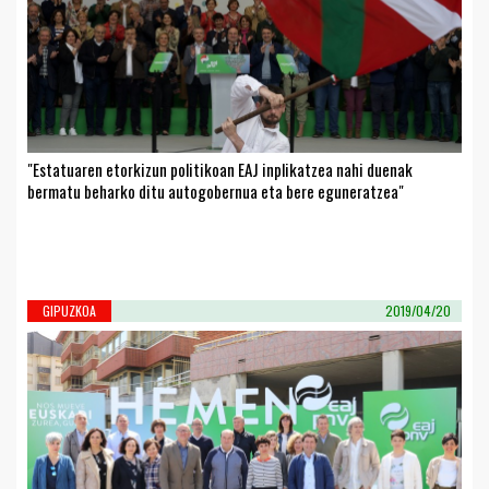
"Estatuaren etorkizun politikoan EAJ inplikatzea nahi duenak
bermatu beharko ditu autogobernua eta bere eguneratzea"
GIPUZKOA
2019/04/20