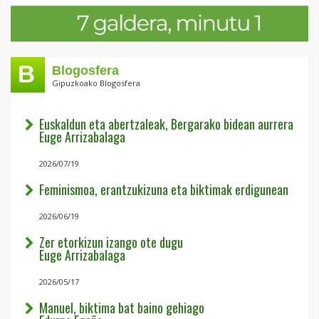
Blogosfera
Gipuzkoako Blogosfera
Euskaldun eta abertzaleak, Bergarako bidean aurrera
Euge Arrizabalaga
2026/07/19
Feminismoa, erantzukizuna eta biktimak erdigunean
2026/06/19
Zer etorkizun izango ote dugu
Euge Arrizabalaga
2026/05/17
Manuel, biktima bat baino gehiago