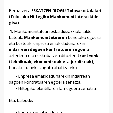
Beraz, zera
ESKATZEN DIOGU Tolosako Udalari
(Tolosako Hiltegiko Mankomunitateko kide
gisa)
:
1.
Mankomunitateari eska diezazkiola, alde
batetik,
Mankomunitatearen
benetako egoera,
eta bestetik, enpresa emakidadunarekin
indarrean dagoen kontratuaren egoera
aztertzen eta deskribatzen dituzten
txostenak
(teknikoak, ekonomikoak eta juridikoak)
,
honako hauek ezagutu ahal izateko:
• Enpresa emakidadunarekin indarrean
dagoen kontratuaren egoera zehatza.
• Hiltegiko plantillaren lan-egoera zehatza.
Eta, baleude:
• Enpresa emakidadunak