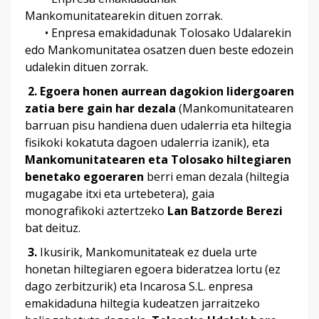
Mankomunitatearekin dituen zorrak.
• Enpresa emakidadunak Tolosako Udalarekin
edo Mankomunitatea osatzen duen beste edozein
udalekin dituen zorrak.
2.
Egoera honen aurrean dagokion lidergoaren
zatia bere gain har dezala
(Mankomunitatearen
barruan pisu handiena duen udalerria eta hiltegia
fisikoki kokatuta dagoen udalerria izanik), eta
Mankomunitatearen eta Tolosako hiltegiaren
benetako egoeraren
berri eman dezala (hiltegia
mugagabe itxi eta urtebetera), gaia
monografikoki aztertzeko
Lan Batzorde Berezi
bat deituz.
3.
Ikusirik, Mankomunitateak ez duela urte
honetan hiltegiaren egoera bideratzea lortu (ez
dago zerbitzurik) eta Incarosa S.L. enpresa
emakidaduna hiltegia kudeatzen jarraitzeko