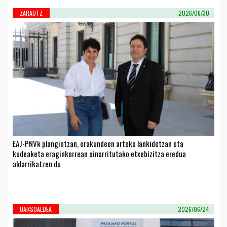
ZARAUTZ
2026/06/30
EAJ-PNVk plangintzan, erakundeen arteko lankidetzan eta
kudeaketa eraginkorrean oinarritutako etxebizitza eredua
aldarrikatzen du
OARSOALDEA
2026/06/24