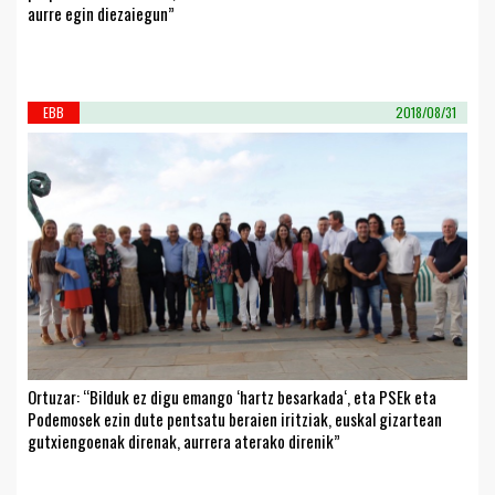
aurre egin diezaiegun”
EBB
2018/08/31
Ortuzar: “Bilduk ez digu emango ‘hartz besarkada‘, eta PSEk eta
Podemosek ezin dute pentsatu beraien iritziak, euskal gizartean
gutxiengoenak direnak, aurrera aterako direnik”