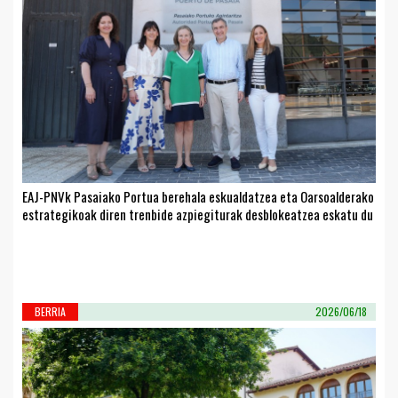
EAJ-PNVk Pasaiako Portua berehala eskualdatzea eta Oarsoalderako
estrategikoak diren trenbide azpiegiturak desblokeatzea eskatu du
BERRIA
2026/06/18