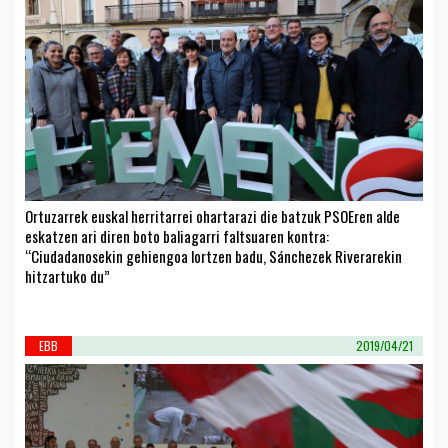
Ortuzarrek euskal herritarrei ohartarazi die batzuk PSOEren alde
eskatzen ari diren boto baliagarri faltsuaren kontra:
“Ciudadanosekin gehiengoa lortzen badu, Sánchezek Riverarekin
hitzartuko du”
EBB
2019/04/21