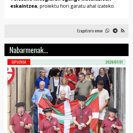
eskaintzea
, proiektu hori garatu ahal izateko.
Ezagutzera eman
Nabarmenak...
GIPUZKOA
2026/07/31