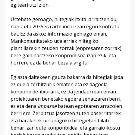
egiteari utzi zion.
Urtebete geroago, hiltegiak itxita jarraitzen du,
nahiz eta 2035era arte indarrean egon kontratu
bat. Ez da askoz informazio gehiago eman,
Mankomunitateko udalerriek hiltegiko
plantillarekin zeuden zorrak (enpresaren zorrak)
bere gain hartzeko konpromisoa izan ezik, eta
hori ere ez da behar bezala argitu.
Egiazta daitekeen gauza bakarra da hiltegiak jada
ez duela zerbitzurik ematen eta ez dagoela
konponbide-itxurarik; ez da jendaurrean eman
proiektuaren benetako egoera zehatzaren berri,
ez eta dena
impasse
batean egotearen arrazoien
berri ere. Zerbitzua jasotzen zuten baserritarrek
eta harakinek urrunagoko hiltegietan bilatu
behar izan dute konponbidea, eta garraio-kostu