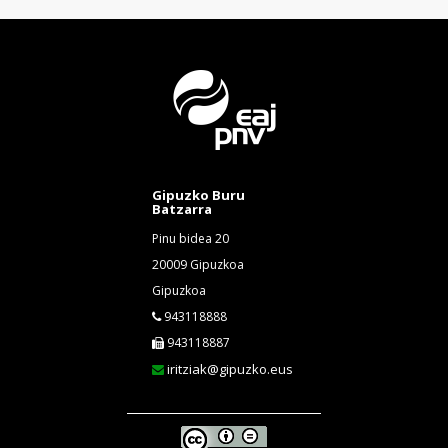
Gipuzko Buru
Batzarra
Pinu bidea 20
20009 Gipuzkoa
Gipuzkoa
943118888
943118887
iritziak@gipuzko.eus