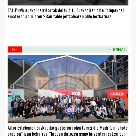
EAJ-PNVk euskal herritarrak deitu ditu Euskadiren alde “oinpekoei
ematera” apirilaren 28an talde jeltzalearen alde bozkatuaz
EBB
2019/04/13
Aitor Estebanek Euskadiko gazteriari ohartarazi dio Madrilen “ahots
propioa” izan beharraz, “bidean datozen asmo birzentralizatzaileei