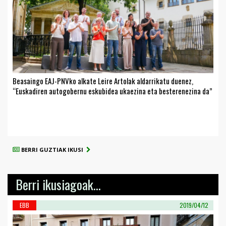
Beasaingo EAJ-PNVko alkate Leire Artolak aldarrikatu duenez,
“Euskadiren autogobernu eskubidea ukaezina eta besterenezina da”
BERRI GUZTIAK IKUSI
Berri ikusiagoak...
EBB
2019/04/12