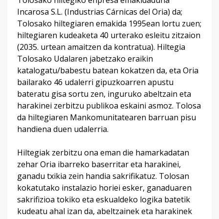
Tolosako hiltegiko enpresa emakidaduna
Incarosa S.L. (Industrias Cárnicas del Oria) da;
Tolosako hiltegiaren emakida 1995ean lortu zuen;
hiltegiaren kudeaketa 40 urterako esleitu zitzaion
(2035. urtean amaitzen da kontratua). Hiltegia
Tolosako Udalaren jabetzako eraikin
katalogatu/babestu batean kokatzen da, eta Oria
bailarako 46 udalerri gipuzkoarren apustu
bateratu gisa sortu zen, inguruko abeltzain eta
harakinei zerbitzu publikoa eskaini asmoz. Tolosa
da hiltegiaren Mankomunitatearen barruan pisu
handiena duen udalerria.
Hiltegiak zerbitzu ona eman die hamarkadatan
zehar Oria ibarreko baserritar eta harakinei,
ganadu txikia zein handia sakrifikatuz. Tolosan
kokatutako instalazio horiei esker, ganaduaren
sakrifizioa tokiko eta eskualdeko logika batetik
kudeatu ahal izan da, abeltzainek eta harakinek