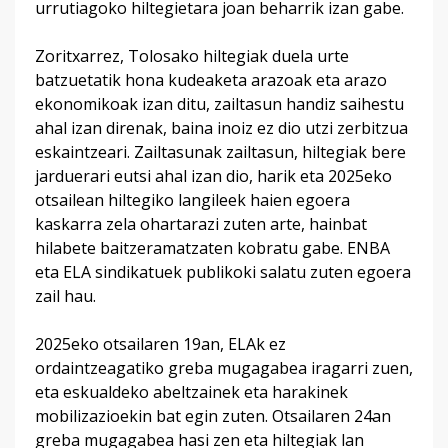
urrutiagoko hiltegietara joan beharrik izan gabe.
Zoritxarrez, Tolosako hiltegiak duela urte
batzuetatik hona kudeaketa arazoak eta arazo
ekonomikoak izan ditu, zailtasun handiz saihestu
ahal izan direnak, baina inoiz ez dio utzi zerbitzua
eskaintzeari. Zailtasunak zailtasun, hiltegiak bere
jarduerari eutsi ahal izan dio, harik eta 2025eko
otsailean hiltegiko langileek haien egoera
kaskarra zela ohartarazi zuten arte, hainbat
hilabete baitzeramatzaten kobratu gabe. ENBA
eta ELA sindikatuek publikoki salatu zuten egoera
zail hau.
2025eko otsailaren 19an, ELAk ez
ordaintzeagatiko greba mugagabea iragarri zuen,
eta eskualdeko abeltzainek eta harakinek
mobilizazioekin bat egin zuten. Otsailaren 24an
greba mugagabea hasi zen eta hiltegiak lan