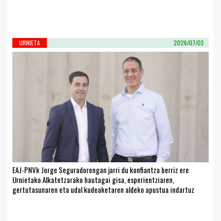
URNIETA
2026/07/03
EAJ-PNVk Jorge Seguradorengan jarri du konfiantza berriz ere
Urnietako Alkatetzarako hautagai gisa, esperientziaren,
gertutasunaren eta udal kudeaketaren aldeko apustua indartuz