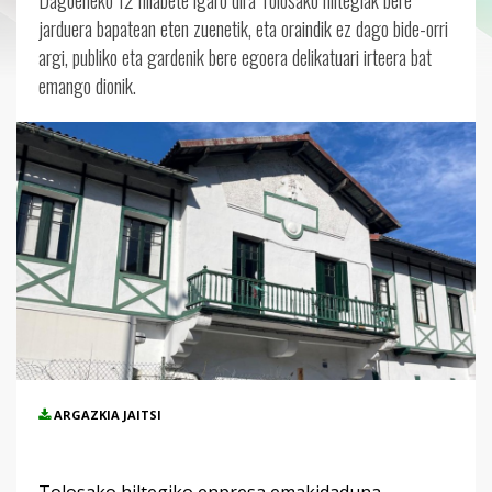
Dagoeneko 12 hilabete igaro dira Tolosako hiltegiak bere
jarduera bapatean eten zuenetik, eta oraindik ez dago bide-orri
argi, publiko eta gardenik bere egoera delikatuari irteera bat
emango dionik.
ARGAZKIA JAITSI