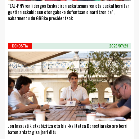
“EAJ-PNVren lidergoa Euskadiren askatasunaren eta euskal herritar
guztien eskubideen etengabeko defentsan oinarritzen da”,
nabarmendu du GBBko presidenteak
DONOSTIA
2026/07/29
Jon Insaustik etxebizitza eta bizi-kalitatea Donostiarako aro berri
baten ardatz gisa jarri ditu