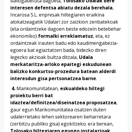
baliogabetuta dagoela,
Tolosako Udalak bere
interesen defentsa abiatu dezala berehala
,
Incarosa S.L. enpresak hiltegiaren eraikina
alokatzeagatik Udalari zor zaizkion zenbatekoak
(eta ordaintzeke dagoen beste edozein betebehar
ekonomiko)
formalki erreklamatuz
, eta, ez
ordaintzeak irauten badu edo kaudimengabezia-
egoera bat egiaztatzen bada, bidezko diren
legezko akzioak bultza ditzala,
Udala
merkataritza-arloko epaitegi eskudunean
balizko konkurtso-prozedura batean alderdi
interesdun gisa pertsonatzea barne
.
4.
Mankomunitatean,
eskualdeko hiltegi
proiektu berri bat
idaztea/definitzea/diseinatzea proposatzea
,
gaur egun Mankomunitatea osatzen duten
udalerrietako lehen sektorearen beharretara
(zerbitzu publiko gisa) egokitzeko; era berean,
Tolosako hiltegiaren egungo instalazioak