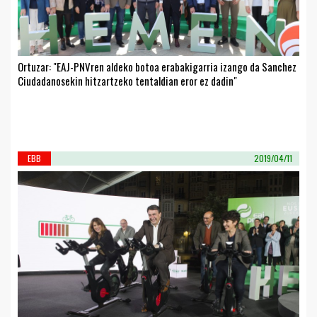
Ortuzar: "EAJ-PNVren aldeko botoa erabakigarria izango da Sanchez
Ciudadanosekin hitzartzeko tentaldian eror ez dadin"
EBB
2019/04/11