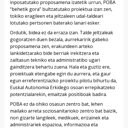
inposatutako proposamena izatetik urrun, POBA
“behetik gora” bultzatutako proiektua izan zen,
tokiko eragileen eta jeltzaleen udal-taldeari
lotutako pertsonen baterako lanari esker.
Ordutik, bidea ez da erraza izan. Talde jeltzaleak
gogoratzen duen bezala, aurrekaririk gabeko
proposamena zen, erakundeen arteko
lankidetzarako bide berriak irekitzera eta
zailtasun tekniko eta administratibo ugari
gainditzera behartu zuena. Hala eta guztiz ere,
proiektuak etengabe egin du aurrera, eta gaur
egun erreferentziazko proiektu pilotu bihurtu da,
Euskal Autonomia Erkidego osoan errepikatzeko
potentzialarekin, emaitzak positiboak badira.
POBA ez da ohiko osasun zentro bat, lehen
mailako arreta soziosanitarioko zentro bat baizik,
non gizarte langileek, medikuek, erizainek eta
administrariek espazioa, informazioa eta