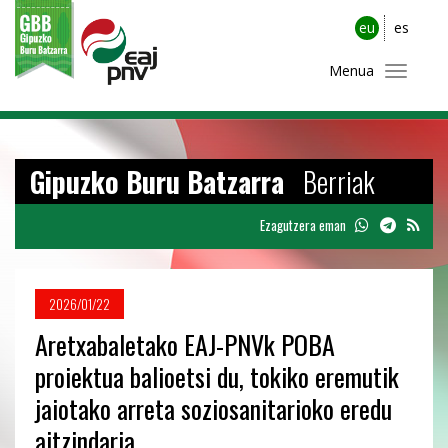
eu
es
Menua
Gipuzko Buru Batzarra
Berriak
Ezagutzera eman
2026/01/22
Aretxabaletako EAJ-PNVk POBA
proiektua balioetsi du, tokiko eremutik
jaiotako arreta soziosanitarioko eredu
aitzindaria