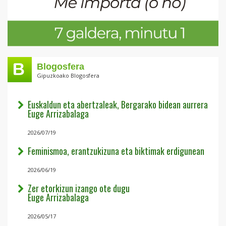
Blogosfera
Gipuzkoako Blogosfera
Euskaldun eta abertzaleak, Bergarako bidean aurrera
Euge Arrizabalaga
2026/07/19
Feminismoa, erantzukizuna eta biktimak erdigunean
2026/06/19
Zer etorkizun izango ote dugu
Euge Arrizabalaga
2026/05/17