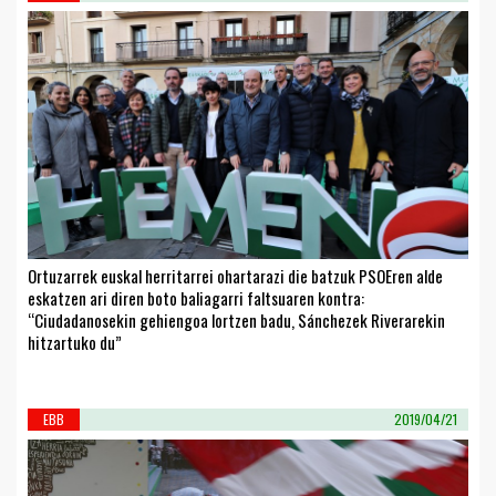
Ortuzarrek euskal herritarrei ohartarazi die batzuk PSOEren alde
eskatzen ari diren boto baliagarri faltsuaren kontra:
“Ciudadanosekin gehiengoa lortzen badu, Sánchezek Riverarekin
hitzartuko du”
EBB
2019/04/21