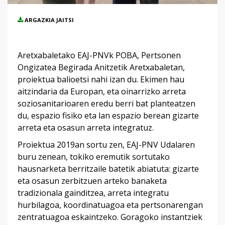
ARGAZKIA JAITSI
Aretxabaletako EAJ-PNVk POBA, Pertsonen
Ongizatea Begirada Anitzetik Aretxabaletan,
proiektua balioetsi nahi izan du. Ekimen hau
aitzindaria da Europan, eta oinarrizko arreta
soziosanitarioaren eredu berri bat planteatzen
du, espazio fisiko eta lan espazio berean gizarte
arreta eta osasun arreta integratuz.
Proiektua 2019an sortu zen, EAJ-PNV Udalaren
buru zenean, tokiko eremutik sortutako
hausnarketa berritzaile batetik abiatuta: gizarte
eta osasun zerbitzuen arteko banaketa
tradizionala gainditzea, arreta integratu
hurbilagoa, koordinatuagoa eta pertsonarengan
zentratuagoa eskaintzeko. Goragoko instantziek