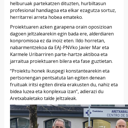
helburuak partekatzen dituzten, hurbiltasun
profesional handiagoa eta elkar ezagutza sortuz,
herritarrei arreta hobea emateko.
Proiektuaren azken garapena orain oposizioan
dagoen jeltzalearekin egin bada ere, alderdiaren
konpromisoa ez da inoiz eten. Ildo horretan,
nabarmentzekoa da EAJ-PNVko Javier Mar eta
Karmele Uribarriren parte-hartze aktiboa eta
jarraitua proiektuaren bilera eta fase guztietan.
“Proiektu honek ikuspegi konstantearekin eta
pertsonengan pentsatuta lan egiten denean
fruituak iritsi egiten direla erakusten du, nahiz eta
bidea luzea eta konplexua izan”, adierazi du
Aretxabaletako talde jeltzaleak.