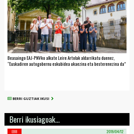
Beasaingo EAJ-PNVko alkate Leire Artolak aldarrikatu duenez,
“Euskadiren autogobernu eskubidea ukaezina eta besterenezina da”
BERRI GUZTIAK IKUSI
Berri ikusiagoak...
EBB
2019/04/12