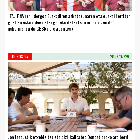
“EAJ-PNVren lidergoa Euskadiren askatasunaren eta euskal herritar
guztien eskubideen etengabeko defentsan oinarritzen da”,
nabarmendu du GBBko presidenteak
DONOSTIA
2026/07/29
Jon Insaustik etxebizitza eta bizi-kalitatea Donostiarako aro berri