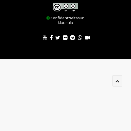
Konfidentzialtasun
klausula