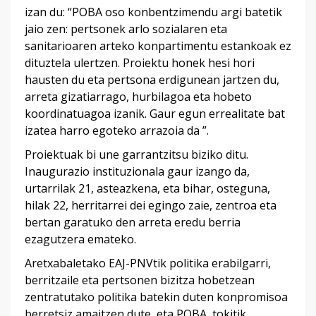
izan du: “POBA oso konbentzimendu argi batetik
jaio zen: pertsonek arlo sozialaren eta
sanitarioaren arteko konpartimentu estankoak ez
dituztela ulertzen. Proiektu honek hesi hori
hausten du eta pertsona erdigunean jartzen du,
arreta gizatiarrago, hurbilagoa eta hobeto
koordinatuagoa izanik. Gaur egun errealitate bat
izatea harro egoteko arrazoia da ”.
Proiektuak bi une garrantzitsu biziko ditu.
Inaugurazio instituzionala gaur izango da,
urtarrilak 21, asteazkena, eta bihar, osteguna,
hilak 22, herritarrei dei egingo zaie, zentroa eta
bertan garatuko den arreta eredu berria
ezagutzera emateko.
Aretxabaletako EAJ-PNVtik politika erabilgarri,
berritzaile eta pertsonen bizitza hobetzean
zentratutako politika batekin duten konpromisoa
berretsiz amaitzen dute, eta POBA, tokitik