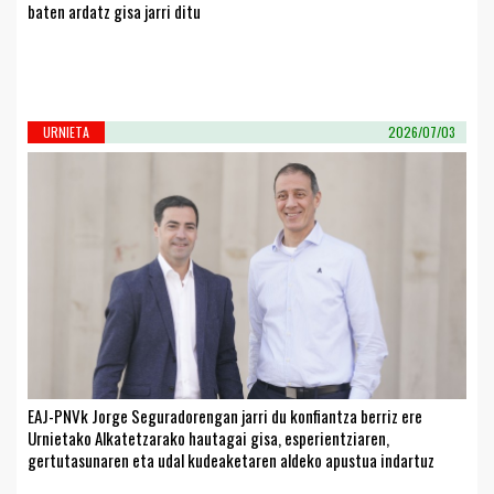
baten ardatz gisa jarri ditu
URNIETA
2026/07/03
EAJ-PNVk Jorge Seguradorengan jarri du konfiantza berriz ere
Urnietako Alkatetzarako hautagai gisa, esperientziaren,
gertutasunaren eta udal kudeaketaren aldeko apustua indartuz