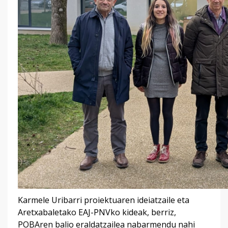
Karmele Uribarri proiektuaren ideiatzaile eta
Aretxabaletako EAJ-PNVko kideak, berriz,
POBAren balio eraldatzailea nabarmendu nahi