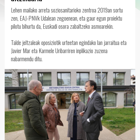
Lehen mailako arreta soziosanitarioko zentroa 2019an sortu
zen, EAJ-PNVk Udalean zegoenean, eta gaur egun proiektu
pilotu bihurtu da, Euskadi osora zabaltzeko asmoarekin.
Talde jeltzaleak oposiziotik urteetan egindako lan jarraitua eta
Javier Mar eta Karmele Uribarriren inplikazio zuzena
nabarmendu ditu.