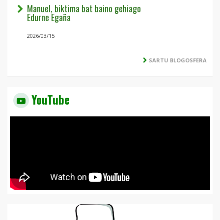
Manuel, biktima bat baino gehiago
Edurne Egaña
2026/03/15
SARTU BLOGOSFERA
YouTube