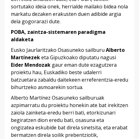
sortutako ideia onek, herrialde mailako bidea nola
markatu dezaken erakusten duen adibide argia
dela gogorarazi dute.
POBA, zaintza-sistemaren paradigma
aldaketa
Eusko Jaurlaritzako Osasuneko sailburu
Alberto
Martínezek
eta Gipuzkoako diputatu nagusi
Eider Mendozak
gaur eman dute ezagutzera
proiektu hau, Euskadiko beste udalerri
batzuetara zabaldu daitekeen erreferentzia-eredu
bihurtzeko asmoarekin sortua.
Alberto Martínez Osasuneko sailburuak
azpimarratu du proiektu honekin ate bat irekitzen
zaiola zainketa-eredu berri bati, etorkizunari
begiratzen dion eredu bati, osasuna eta
ongizatea eskubide bat direla sinetsita, eta erabat
bermatzen direla soilik prebentziotik,