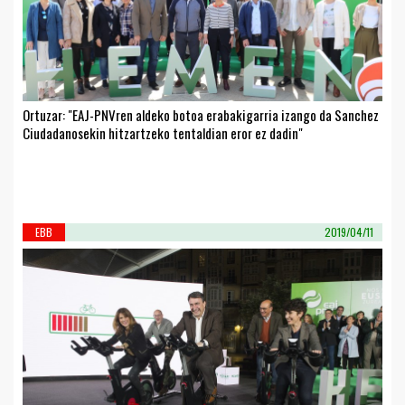
Ortuzar: "EAJ-PNVren aldeko botoa erabakigarria izango da Sanchez
Ciudadanosekin hitzartzeko tentaldian eror ez dadin"
EBB
2019/04/11