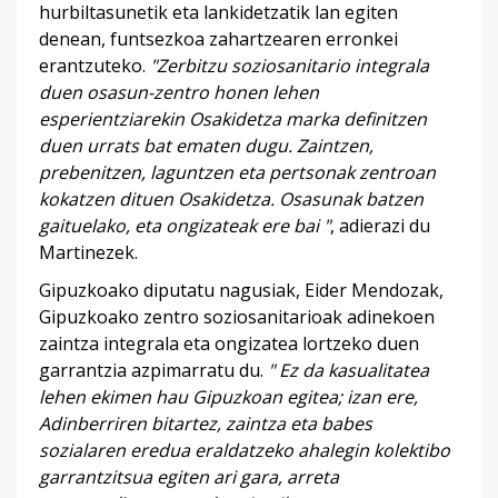
hurbiltasunetik eta lankidetzatik lan egiten
denean, funtsezkoa zahartzearen erronkei
erantzuteko.
"Zerbitzu soziosanitario integrala
duen osasun-zentro honen lehen
esperientziarekin Osakidetza marka definitzen
duen urrats bat ematen dugu. Zaintzen,
prebenitzen, laguntzen eta pertsonak zentroan
kokatzen dituen Osakidetza. Osasunak batzen
gaituelako, eta ongizateak ere bai "
, adierazi du
Martinezek.
Gipuzkoako diputatu nagusiak, Eider Mendozak,
Gipuzkoako zentro soziosanitarioak adinekoen
zaintza integrala eta ongizatea lortzeko duen
garrantzia azpimarratu du.
" Ez da kasualitatea
lehen ekimen hau Gipuzkoan egitea; izan ere,
Adinberriren bitartez, zaintza eta babes
sozialaren eredua eraldatzeko ahalegin kolektibo
garrantzitsua egiten ari gara, arreta