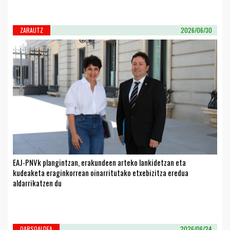
ZARAUTZ
2026/06/30
EAJ-PNVk plangintzan, erakundeen arteko lankidetzan eta
kudeaketa eraginkorrean oinarritutako etxebizitza eredua
aldarrikatzen du
OARSOALDEA
2026/06/24