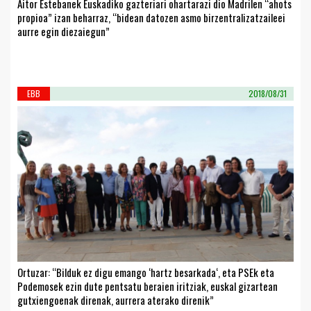
Aitor Estebanek Euskadiko gazteriari ohartarazi dio Madrilen “ahots
propioa” izan beharraz, “bidean datozen asmo birzentralizatzaileei
aurre egin diezaiegun”
EBB
2018/08/31
Ortuzar: “Bilduk ez digu emango ‘hartz besarkada‘, eta PSEk eta
Podemosek ezin dute pentsatu beraien iritziak, euskal gizartean
gutxiengoenak direnak, aurrera aterako direnik”