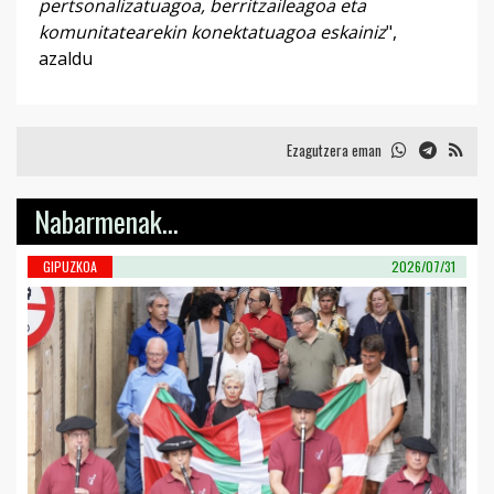
pertsonalizatuagoa, berritzaileagoa eta
komunitatearekin konektatuagoa eskainiz
",
azaldu
Ezagutzera eman
Nabarmenak...
GIPUZKOA
2026/07/31