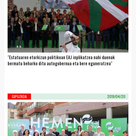
"Estatuaren etorkizun politikoan EAJ inplikatzea nahi duenak
bermatu beharko ditu autogobernua eta bere eguneratzea"
GIPUZKOA
2019/04/20