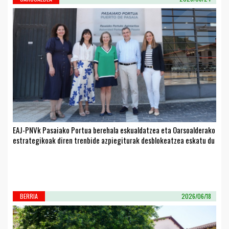
EAJ-PNVk Pasaiako Portua berehala eskualdatzea eta Oarsoalderako
estrategikoak diren trenbide azpiegiturak desblokeatzea eskatu du
BERRIA
2026/06/18