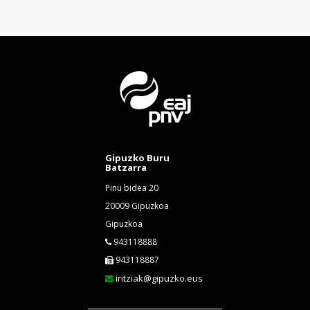
Gipuzko Buru
Batzarra
Pinu bidea 20
20009 Gipuzkoa
Gipuzkoa
943118888
943118887
iritziak@gipuzko.eus