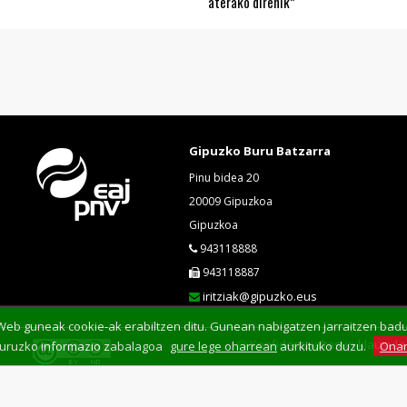
aterako direnik”
Gipuzko Buru Batzarra
Pinu bidea 20
20009 Gipuzkoa
Gipuzkoa
943118888
943118887
iritziak@gipuzko.eus
eb guneak cookie-ak erabiltzen ditu. Gunean nabigatzen jarraitzen baduz
Konfidentzialtasun klausula
buruzko informazio zabalagoa
gure lege oharrean
aurkituko duzu.
Onar