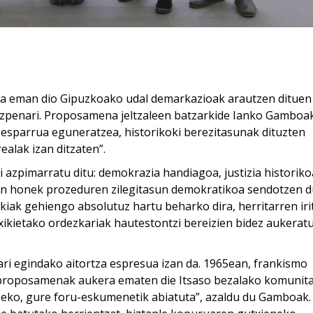
oa eman dio Gipuzkoako udal demarkazioak arautzen dituen
izpenari. Proposamena jeltzaleen batzarkide Ianko Gamboa
-esparrua eguneratzea, historikoki berezitasunak dituzten
alak izan ditzaten”.
 azpimarratu ditu: demokrazia handiagoa, justizia historiko
en honek prozeduren zilegitasun demokratikoa sendotzen d
iak gehiengo absolutuz hartu beharko dira, herritarren iri
e txikietako ordezkariak hautestontzi bereizien bidez aukerat
ri egindako aitortza espresua izan da. 1965ean, frankismo
e proposamenak aukera ematen die Itsaso bezalako komunita
ko, gure foru-eskumenetik abiatuta”, azaldu du Gamboak.