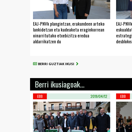
EAJ-PNVk plangintzan, erakundeen arteko
EAJ-PNVk
lankidetzan eta kudeaketa eraginkorrean
eskualda
oinarritutako etxebizitza eredua
estrateg
aldarrikatzen du
desbloke
BERRI GUZTIAK IKUSI
Berri ikusiagoak...
EBB
2019/04/12
EBB