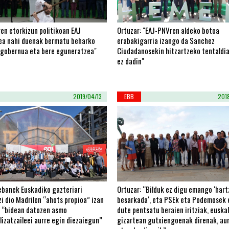
en etorkizun politikoan EAJ
Ortuzar: "EAJ-PNVren aldeko botoa
zea nahi duenak bermatu beharko
erabakigarria izango da Sanchez
ogobernua eta bere eguneratzea"
Ciudadanosekin hitzartzeko tentaldia
ez dadin"
2019/04/13
EBB
201
tebanek Euskadiko gazteriari
Ortuzar: “Bilduk ez digu emango ‘hart
i dio Madrilen “ahots propioa” izan
besarkada‘, eta PSEk eta Podemosek 
, “bidean datozen asmo
dute pentsatu beraien iritziak, euskal
lizatzaileei aurre egin diezaiegun”
gizartean gutxiengoenak direnak, au