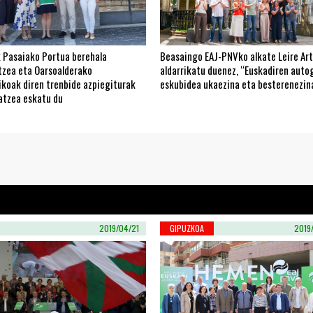
 Pasaiako Portua berehala
Beasaingo EAJ-PNVko alkate Leire Art
tzea eta Oarsoalderako
aldarrikatu duenez, “Euskadiren aut
ikoak diren trenbide azpiegiturak
eskubidea ukaezina eta besterenezin
atzea eskatu du
2019/04/21
GIPUZKOA
2019