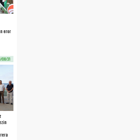
n eror
8/08/31
z
ezin
rrera