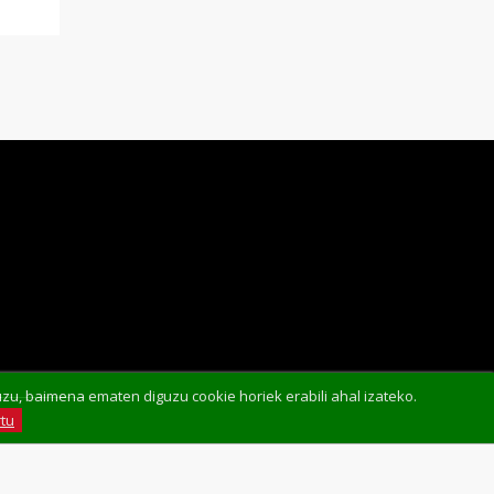
u, baimena ematen diguzu cookie horiek erabili ahal izateko.
tu