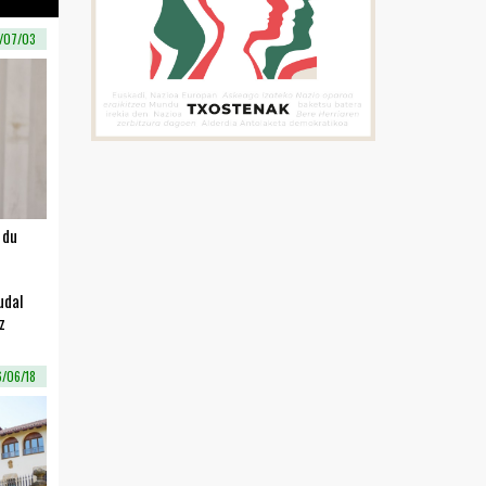
/07/03
 du
udal
z
/06/18