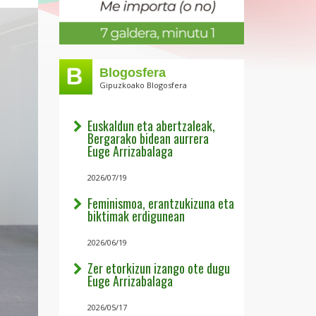
Blogosfera
Gipuzkoako Blogosfera
Euskaldun eta abertzaleak,
Bergarako bidean aurrera
Euge Arrizabalaga
2026/07/19
Feminismoa, erantzukizuna eta
biktimak erdigunean
2026/06/19
Zer etorkizun izango ote dugu
Euge Arrizabalaga
2026/05/17