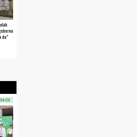
olak
ogobernu
a da”
/04/20