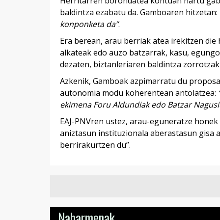
Herritarren borondatea kontuan hartu gab
baldintza ezabatu da. Gamboaren hitzetan:
konponketa da”
.
Era berean, arau berriak atea irekitzen die 
alkateak edo auzo batzarrak, kasu, egungo 
dezaten, biztanleriaren baldintza zorrotzak
Azkenik, Gamboak azpimarratu du proposame
autonomia modu koherentean antolatzea:
ekimena Foru Aldundiak edo Batzar Nagusie
EAJ-PNVren ustez, arau-eguneratze honek 
aniztasun instituzionala aberastasun gisa 
berrirakurtzen du”.
Nabarmenak...