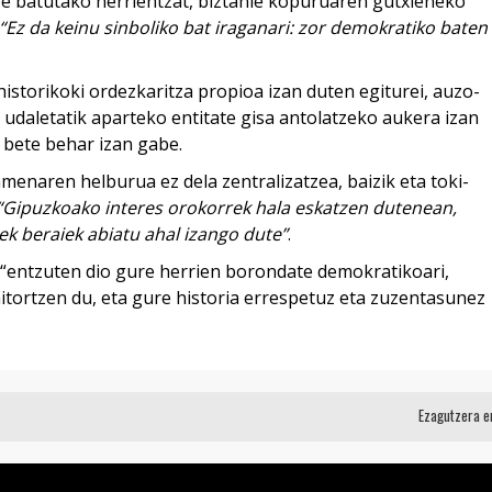
e batutako herrientzat, biztanle kopuruaren gutxieneko
“Ez da keinu sinboliko bat iraganari: zor demokratiko baten
historikoki ordezkaritza propioa izan duten egiturei, auzo-
udaletatik aparteko entitate gisa antolatzeko aukera izan
 bete behar izan gabe.
naren helburua ez dela zentralizatzea, baizik eta toki-
“Gipuzkoako interes orokorrek hala eskatzen dutenean,
k beraiek abiatu ahal izango dute”
.
“entzuten dio gure herrien borondate demokratikoari,
aitortzen du, eta gure historia errespetuz eta zuzentasunez
Ezagutzera 