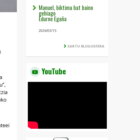
Manuel, biktima bat baino
gehiago
Edurne Egaña
2026/03/15
SARTU BLOGOSFERA
k
YouTube
a
u”,
tzia
uko
teei