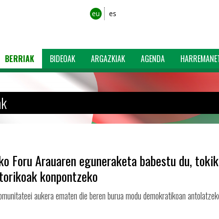
eu
es
BERRIAK
BIDEOAK
ARGAZKIAK
AGENDA
HARREMANE
ak
ko Foru Arauaren eguneraketa babestu du, toki
storikoak konpontzeko
munitateei aukera ematen die beren burua modu demokratikoan antolatzek