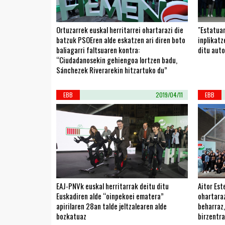
Ortuzarrek euskal herritarrei ohartarazi die
"Estatuar
batzuk PSOEren alde eskatzen ari diren boto
inplikat
baliagarri faltsuaren kontra:
ditu aut
“Ciudadanosekin gehiengoa lortzen badu,
Sánchezek Riverarekin hitzartuko du”
EBB
2019/04/11
EBB
EAJ-PNVk euskal herritarrak deitu ditu
Aitor Es
Euskadiren alde “oinpekoei ematera”
ohartaraz
apirilaren 28an talde jeltzalearen alde
beharraz
bozkatuaz
birzentra