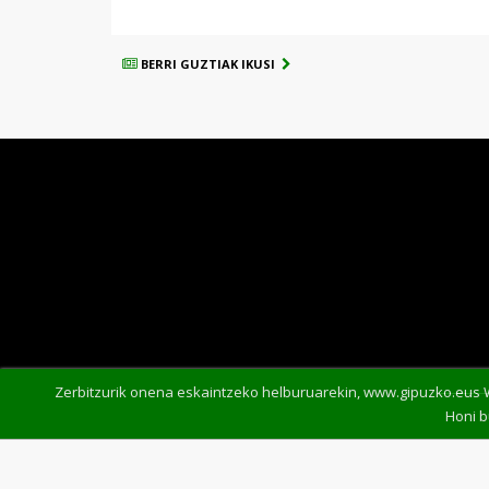
BERRI GUZTIAK IKUSI
Zerbitzurik onena eskaintzeko helburuarekin, www.gipuzko.eus W
Honi 