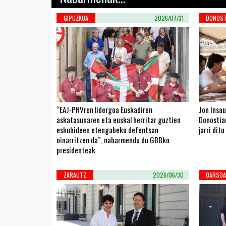
GIPUZKOA
2026/07/31
DONOST
“EAJ-PNVren lidergoa Euskadiren
Jon Insau
askatasunaren eta euskal herritar guztien
Donostiar
eskubideen etengabeko defentsan
jarri ditu
oinarritzen da”, nabarmendu du GBBko
presidenteak
ZARAUTZ
2026/06/30
OARSOA