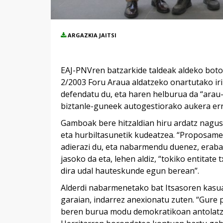
ARGAZKIA JAITSI
EAJ-PNVren batzarkide taldeak aldeko bot
2/2003 Foru Araua aldatzeko onartutako ir
defendatu du, eta haren helburua da “arau
biztanle-guneek autogestiorako aukera erre
Gamboak bere hitzaldian hiru ardatz nagusi
eta hurbiltasunetik kudeatzea. “Proposam
adierazi du, eta nabarmendu duenez, erabak
jasoko da eta, lehen aldiz, “tokiko entitat
dira udal hauteskunde egun berean”.
Alderdi nabarmenetako bat Itsasoren kasua
garaian, indarrez anexionatu zuten. “Gur
beren burua modu demokratikoan antolatze