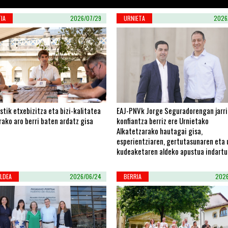
IA
2026/07/29
URNIETA
2026
stik etxebizitza eta bizi-kalitatea
EAJ-PNVk Jorge Seguradorengan jarri
ako aro berri baten ardatz gisa
konfiantza berriz ere Urnietako
Alkatetzarako hautagai gisa,
esperientziaren, gertutasunaren eta 
kudeaketaren aldeko apustua indartu
LDEA
2026/06/24
BERRIA
2026