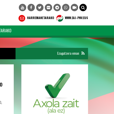
HARREMANETARAKO
WWW.EAJ-PNV.EUS
TARAKO
Ezagutzera eman
ko
o,