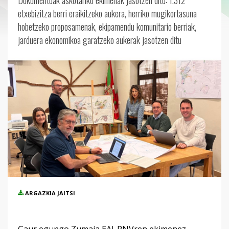
Dokumentuak askotariko ekimenak jasotzen ditu: 1.312
etxebizitza berri eraikitzeko aukera, herriko mugikortasuna
hobetzeko proposamenak, ekipamendu komunitario berriak,
jarduera ekonomikoa garatzeko aukerak jasotzen ditu
ARGAZKIA JAITSI