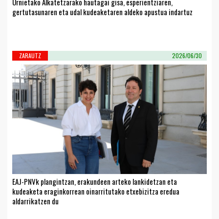
Urnietako Alkatetzarako hautagai gisa, esperientziaren,
gertutasunaren eta udal kudeaketaren aldeko apustua indartuz
ZARAUTZ
2026/06/30
EAJ-PNVk plangintzan, erakundeen arteko lankidetzan eta
kudeaketa eraginkorrean oinarritutako etxebizitza eredua
aldarrikatzen du