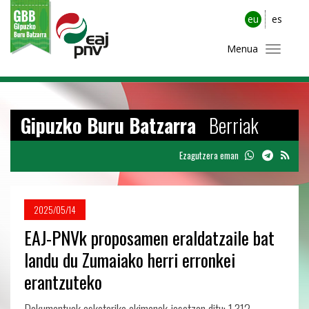
eu
es
Menua
Gipuzko Buru Batzarra
Berriak
Ezagutzera eman
2025/05/14
EAJ-PNVk proposamen eraldatzaile bat
landu du Zumaiako herri erronkei
erantzuteko