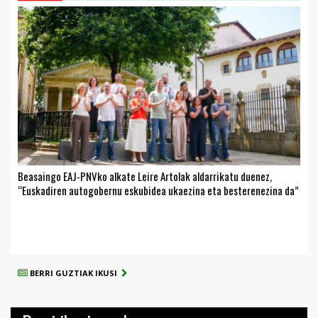
Beasaingo EAJ-PNVko alkate Leire Artolak aldarrikatu duenez,
“Euskadiren autogobernu eskubidea ukaezina eta besterenezina da”
BERRI GUZTIAK IKUSI