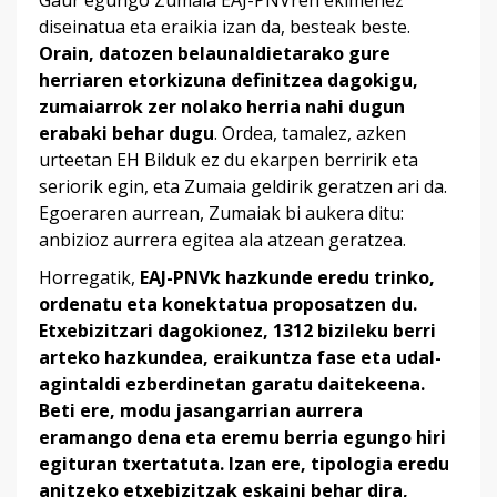
Gaur egungo Zumaia EAJ-PNVren ekimenez
diseinatua eta eraikia izan da, besteak beste.
Orain, datozen belaunaldietarako gure
herriaren etorkizuna definitzea dagokigu,
zumaiarrok zer nolako herria nahi dugun
erabaki behar dugu
. Ordea, tamalez, azken
urteetan EH Bilduk ez du ekarpen berririk eta
seriorik egin, eta Zumaia geldirik geratzen ari da.
Egoeraren aurrean, Zumaiak bi aukera ditu:
anbizioz aurrera egitea ala atzean geratzea.
Horregatik,
EAJ-PNVk hazkunde eredu trinko,
ordenatu eta konektatua proposatzen du.
Etxebizitzari dagokionez, 1312 bizileku berri
arteko hazkundea, eraikuntza fase eta udal-
agintaldi ezberdinetan garatu daitekeena.
Beti ere, modu jasangarrian aurrera
eramango dena eta eremu berria egungo hiri
egituran txertatuta. Izan ere, tipologia eredu
anitzeko etxebizitzak eskaini behar dira,