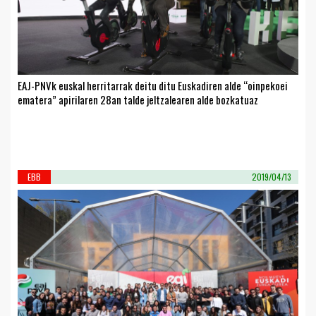
EAJ-PNVk euskal herritarrak deitu ditu Euskadiren alde “oinpekoei
ematera” apirilaren 28an talde jeltzalearen alde bozkatuaz
EBB
2019/04/13