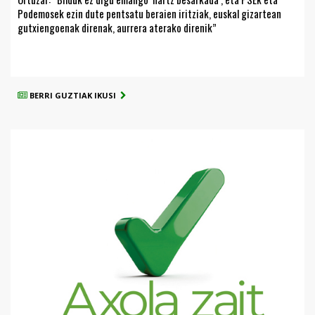
Podemosek ezin dute pentsatu beraien iritziak, euskal gizartean
gutxiengoenak direnak, aurrera aterako direnik”
BERRI GUZTIAK IKUSI