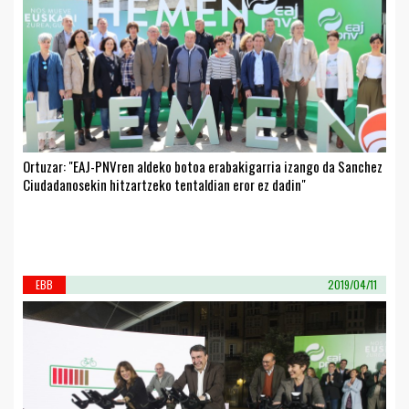
Ortuzar: "EAJ-PNVren aldeko botoa erabakigarria izango da Sanchez
Ciudadanosekin hitzartzeko tentaldian eror ez dadin"
EBB
2019/04/11