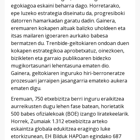
egokiagoa eskaini beharra dago. Horretarako,
epe luzeko estrategia diseinatu da, progresiboki
datorren hamarkadan garatu dadin. Gainera,
eremuaren kokapen altuak balizko uholdeen eta
itsas mailaren igoeraren aurkako babesa
bermatzen du. Trenbide-geltokiaren ondoan duen
kokapen estrategikoa aprobetxatuz, oinezkoen,
bizikleten eta garraio publikoaren bidezko
mugikortasunari lehentasuna ematen dio.
Gainera, geltokiaren inguruko hiri-berroneratze
prozesuari jarraipen jasangarria emateko aukera
ematen digu.
Eremuan, 750 etxebizitza berri inguru eraikitzea
aurreikusten dugu lehen fase batean, horietatik
500 babes ofizialekoak (BOE) izango liratekeelarik.
Horrek, Zumaiak 1.312 etxebizitza arteko
eskaintza globala edukitzea eragingo luke
etorkizunean, EH Bilduk HAPOan egindako 687