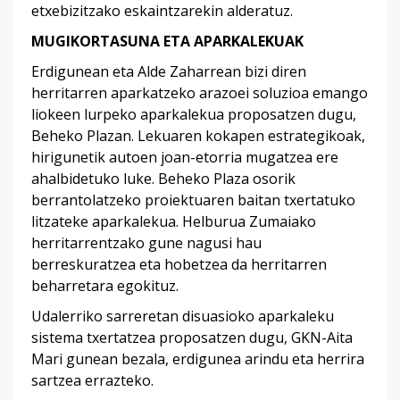
etxebizitzako eskaintzarekin alderatuz.
MUGIKORTASUNA ETA APARKALEKUAK
Erdigunean eta Alde Zaharrean bizi diren
herritarren aparkatzeko arazoei soluzioa emango
liokeen lurpeko aparkalekua proposatzen dugu,
Beheko Plazan. Lekuaren kokapen estrategikoak,
hirigunetik autoen joan-etorria mugatzea ere
ahalbidetuko luke. Beheko Plaza osorik
berrantolatzeko proiektuaren baitan txertatuko
litzateke aparkalekua. Helburua Zumaiako
herritarrentzako gune nagusi hau
berreskuratzea eta hobetzea da herritarren
beharretara egokituz.
Udalerriko sarreretan disuasioko aparkaleku
sistema txertatzea proposatzen dugu, GKN-Aita
Mari gunean bezala, erdigunea arindu eta herrira
sartzea errazteko.