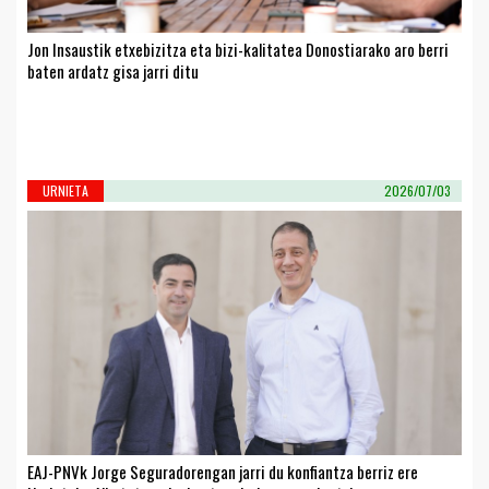
Jon Insaustik etxebizitza eta bizi-kalitatea Donostiarako aro berri
baten ardatz gisa jarri ditu
URNIETA
2026/07/03
EAJ-PNVk Jorge Seguradorengan jarri du konfiantza berriz ere