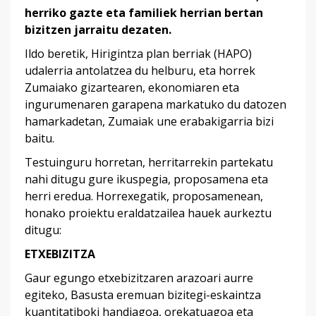
herriko gazte eta familiek herrian bertan
bizitzen jarraitu dezaten.
Ildo beretik, Hirigintza plan berriak (HAPO)
udalerria antolatzea du helburu, eta horrek
Zumaiako gizartearen, ekonomiaren eta
ingurumenaren garapena markatuko du datozen
hamarkadetan, Zumaiak une erabakigarria bizi
baitu.
Testuinguru horretan, herritarrekin partekatu
nahi ditugu gure ikuspegia, proposamena eta
herri eredua. Horrexegatik, proposamenean,
honako proiektu eraldatzailea hauek aurkeztu
ditugu:
ETXEBIZITZA
Gaur egungo etxebizitzaren arazoari aurre
egiteko, Basusta eremuan bizitegi-eskaintza
kuantitatiboki handiagoa, orekatuagoa eta