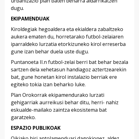
urbanizazio plan baten beharra aldarrikatzen
dugu.
EKIPAMENDUAK
Kiroldegiak hegoaldera eta ekialdera zabaltzeko
aukera ematen du, horretarako futbol-zelaiaren
iparraldeko lurzatia etorkizuneko kirol erreserba
gune izan behar duela uste dugu.
Puntanoeta II.n futbol-zelai berri bat behar bezala
sartzen dela xehetasun handiagoz aztertzearekin
bat, gune honetan kirol instalazio berriak ere
egiteko tokia izan beharko luke.
Plan Orokorrak ekipamendurako lurzati
gehigarriak aurreikusi behar ditu, herri- nahiz
eskualde-mailako zaintza ekosistema bat
garatzeko.
ESPAZIO PUBLIKOAK
Oikiako hiri antolamenduari dagokionez, aldez