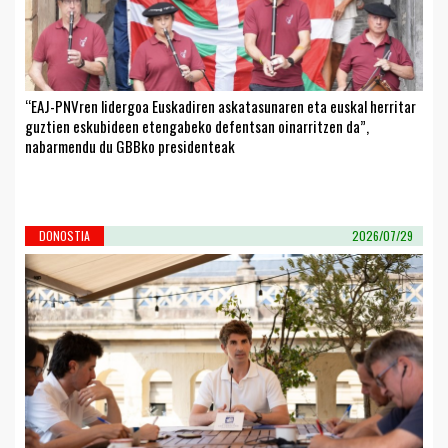
“EAJ-PNVren lidergoa Euskadiren askatasunaren eta euskal herritar
guztien eskubideen etengabeko defentsan oinarritzen da”,
nabarmendu du GBBko presidenteak
DONOSTIA
2026/07/29