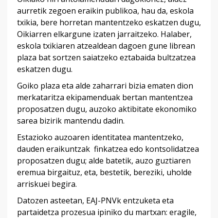
aurretik zegoen eraikin publikoa, hau da, eskola
txikia, bere horretan mantentzeko eskatzen dugu,
Oikiarren elkargune izaten jarraitzeko. Halaber,
eskola txikiaren atzealdean dagoen gune librean
plaza bat sortzen saiatzeko eztabaida bultzatzea
eskatzen dugu.
Goiko plaza eta alde zaharrari bizia ematen dion
merkataritza ekipamenduak bertan mantentzea
proposatzen dugu, auzoko aktibitate ekonomiko
sarea bizirik mantendu dadin.
Estazioko auzoaren identitatea mantentzeko,
dauden eraikuntzak finkatzea edo kontsolidatzea
proposatzen dugu; alde batetik, auzo guztiaren
eremua birgaituz, eta, bestetik, bereziki, uholde
arriskuei begira.
Datozen asteetan, EAJ-PNVk entzuketa eta
partaidetza prozesua ipiniko du martxan: eragile,