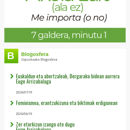
Blogosfera
Gipuzkoako Blogosfera
Euskaldun eta abertzaleak, Bergarako bidean aurrera
Euge Arrizabalaga
2026/07/19
Feminismoa, erantzukizuna eta biktimak erdigunean
2026/06/19
Zer etorkizun izango ote dugu
Euge Arrizabalaga