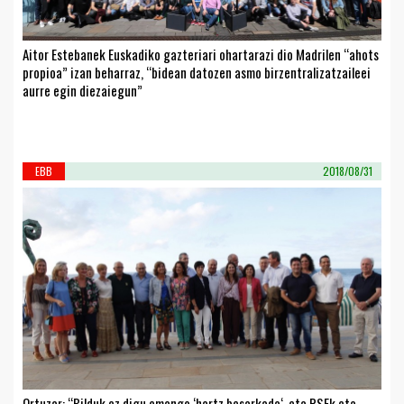
Aitor Estebanek Euskadiko gazteriari ohartarazi dio Madrilen “ahots
propioa” izan beharraz, “bidean datozen asmo birzentralizatzaileei
aurre egin diezaiegun”
EBB
2018/08/31
Ortuzar: “Bilduk ez digu emango ‘hartz besarkada‘, eta PSEk eta