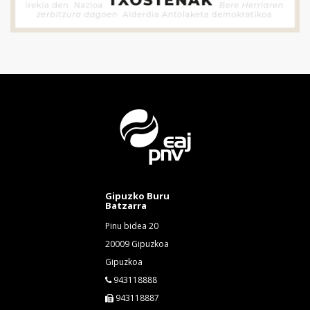
Gipuzko Buru
Batzarra
Pinu bidea 20
20009 Gipuzkoa
Gipuzkoa
943118888
943118887