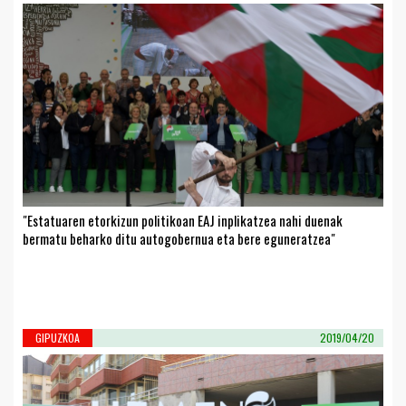
"Estatuaren etorkizun politikoan EAJ inplikatzea nahi duenak
bermatu beharko ditu autogobernua eta bere eguneratzea"
GIPUZKOA
2019/04/20