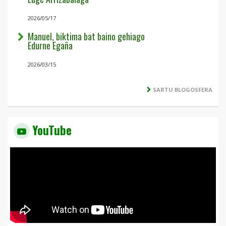
2026/05/17
Manuel, biktima bat baino gehiago
Edurne Egaña
2026/03/15
SARTU BLOGOSFERA
YouTube