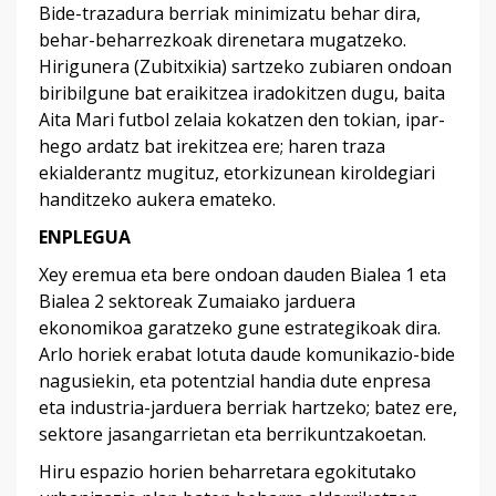
Bide-trazadura berriak minimizatu behar dira,
behar-beharrezkoak direnetara mugatzeko.
Hirigunera (Zubitxikia) sartzeko zubiaren ondoan
biribilgune bat eraikitzea iradokitzen dugu, baita
Aita Mari futbol zelaia kokatzen den tokian, ipar-
hego ardatz bat irekitzea ere; haren traza
ekialderantz mugituz, etorkizunean kiroldegiari
handitzeko aukera emateko.
ENPLEGUA
Xey eremua eta bere ondoan dauden Bialea 1 eta
Bialea 2 sektoreak Zumaiako jarduera
ekonomikoa garatzeko gune estrategikoak dira.
Arlo horiek erabat lotuta daude komunikazio-bide
nagusiekin, eta potentzial handia dute enpresa
eta industria-jarduera berriak hartzeko; batez ere,
sektore jasangarrietan eta berrikuntzakoetan.
Hiru espazio horien beharretara egokitutako