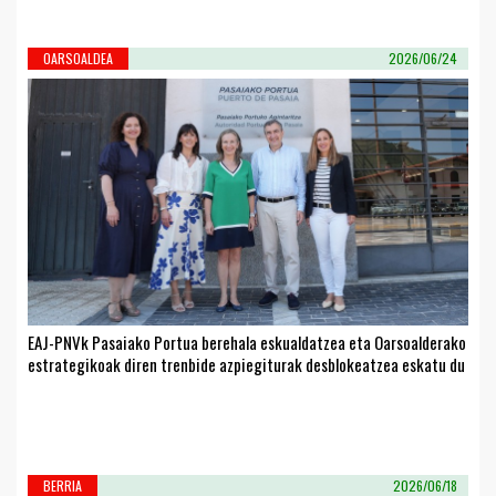
OARSOALDEA
2026/06/24
EAJ-PNVk Pasaiako Portua berehala eskualdatzea eta Oarsoalderako
estrategikoak diren trenbide azpiegiturak desblokeatzea eskatu du
BERRIA
2026/06/18