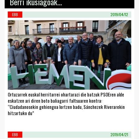
Berri ikusiagoak...
EBB
2019/04/12
Ortuzarrek euskal herritarrei ohartarazi die batzuk PSOEren alde
eskatzen ari diren boto baliagarri faltsuaren kontra:
“Ciudadanosekin gehiengoa lortzen badu, Sánchezek Riverarekin
hitzartuko du”
EBB
2019/04/21