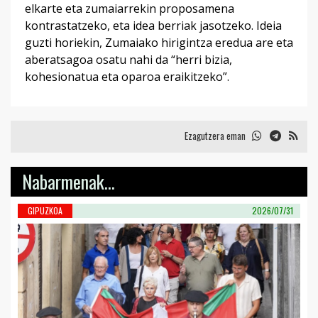
elkarte eta zumaiarrekin proposamena
kontrastatzeko, eta idea berriak jasotzeko. Ideia
guzti horiekin, Zumaiako hirigintza eredua are eta
aberatsagoa osatu nahi da “herri bizia,
kohesionatua eta oparoa eraikitzeko”.
Ezagutzera eman
Nabarmenak...
GIPUZKOA
2026/07/31