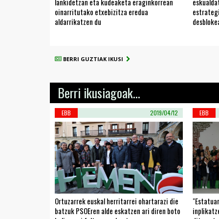
lankidetzan eta kudeaketa eraginkorrean
eskualda
oinarritutako etxebizitza eredua
estrateg
aldarrikatzen du
desbloke
BERRI GUZTIAK IKUSI
Berri ikusiagoak...
EBB
2019/04/12
EBB
Ortuzarrek euskal herritarrei ohartarazi die
"Estatuar
batzuk PSOEren alde eskatzen ari diren boto
inplikat