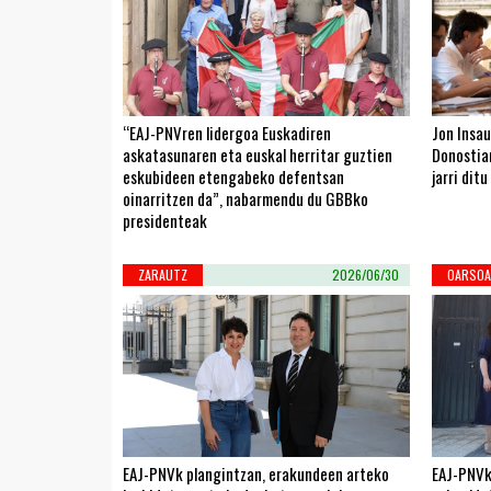
“EAJ-PNVren lidergoa Euskadiren
Jon Insau
askatasunaren eta euskal herritar guztien
Donostiar
eskubideen etengabeko defentsan
jarri ditu
oinarritzen da”, nabarmendu du GBBko
presidenteak
ZARAUTZ
2026/06/30
OARSOA
EAJ-PNVk plangintzan, erakundeen arteko
EAJ-PNVk