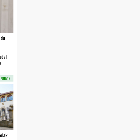
 du
udal
z
/06/18
olak