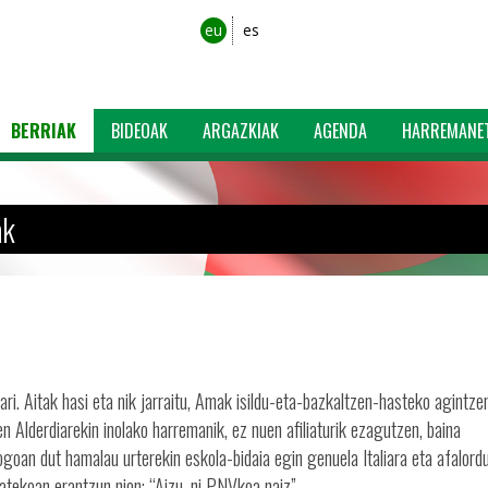
eu
es
BERRIAK
BIDEOAK
ARGAZKIAK
AGENDA
HARREMANE
ak
oari. Aitak hasi eta nik jarraitu, Amak isildu-eta-bazkaltzen-hasteko agintze
en Alderdiarekin inolako harremanik, ez nuen afiliaturik ezagutzen, baina
ogoan dut hamalau urterekin eskola-bidaia egin genuela Italiara eta afalord
batekoan erantzun nion: “Aizu, ni PNVkoa naiz”.