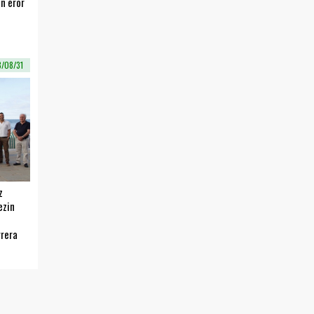
n eror
8/08/31
z
ezin
rrera