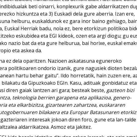
ndibidualak beti oinarri, konplexurik gabe aldarrikatzen du
rezko hizkuntza eta 3) Euskadi dela gure aberria. Izan ere,
una helburu, euskaldunok ez gara inor baino gehiago, bai
a, Euskal Herriak badu, nola ez, bere etorkizun politikoa bid
tzeko eskubidea eta EGI kideok, ozen eta argi diogu; gu eu
ako nazio bat da eta gure helburua, bai horixe, euskal ema
ropio eta askea da.
suna ez dela oparitzen. Nazioen askatasuna eguneroko
era politikoaren ondorio izanik, gure nagusiek dioten bezal
nean hartu behar gaitu”. Ildo horretatik, hain zuzen ere, 
bilakatu da Gipuzkoako EGIn. Kasu, adituak gonbidatuz eta
i diren gaiak lantzen ari gara; besteak beste,
gazteon bizi
tza, teknologia berrien garapena eta aplikazioa, genero-
a eta elkarbizitza, gizartearen zahartzea, euskararen
l autogobernuaren bilakaera eta Europar Batasunaren etorki
azteriaren interesak jokoan diren foro, gune eta lan-talde
ltzalea aldarrikatzea. Asmoz eta jakitez.