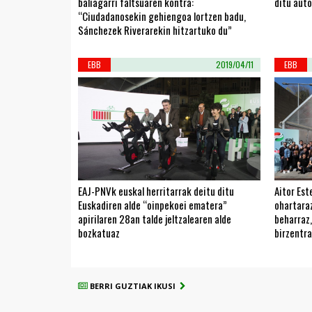
baliagarri faltsuaren kontra:
ditu aut
“Ciudadanosekin gehiengoa lortzen badu,
Sánchezek Riverarekin hitzartuko du”
EBB
2019/04/11
EBB
EAJ-PNVk euskal herritarrak deitu ditu
Aitor Es
Euskadiren alde “oinpekoei ematera”
ohartaraz
apirilaren 28an talde jeltzalearen alde
beharraz
bozkatuaz
birzentra
BERRI GUZTIAK IKUSI