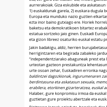
aurrerakoiak. Giza eskubide eta askatasun i
1) euskaldunak garela, 2) euskara dugula be
Europa eta munduko nazio guztien elkartas
ezta inor baino gutxiago ere. Horiek horrel
baketsu eta demokratikoen bitartez erabaki
estatua sortzeko jaio ginen. Euskadi Europ
eta gizon libreez osaturiko euskal estatu p
Jakin badakigu, aldiz, herrien burujabeta
herrigintzaren eta begirada zabaleko jardu
“independentziarako abaguneak prest eta la
urteotan gazteon prestakuntza lehentasun 
urte osoan zehar, Euskadiren erronka nagus
baldintzei dagozkionak, ingurumenaren zain
berdintasuna eta askatasun sexuala, memori
erabilera, etorkinen gizarteratzea, euska
Halaber, gure konpromisu irmoa da euskal g
guztietan gure proiektu abertzale eta euska