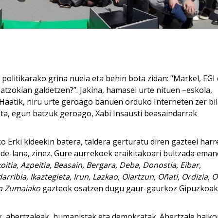
litikarako grina nuela eta behin bota zidan: “Markel, EGI
atzokian galdetzen?”. Jakina, hamasei urte nituen –eskola,
 Haatik, hiru urte geroago banuen orduko Interneten zer bil
 Eta, egun batzuk geroago, Xabi Insausti beasaindarrak
o Erki kideekin batera, taldera gerturatu diren gazteei harr
lde-lana, zinez. Gure aurrekoek eraikitakoari bultzada eman
oitia, Azpeitia, Beasain, Bergara, Deba, Donostia, Eibar,
rribia, Ikaztegieta, Irun, Lazkao, Oiartzun, Oñati, Ordizia, O
eta Zumaiako
gazteok osatzen dugu gaur-gaurkoz Gipuzkoa
ak, abertzaleak, humanistak eta demokratak. Abertzale baiko