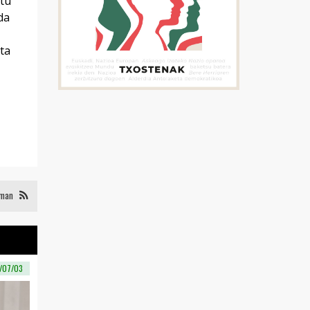
itu
da
ta
eman
/07/03