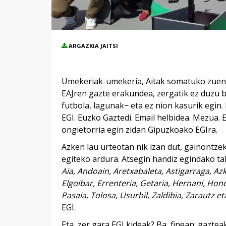
ARGAZKIA JAITSI
Umekeriak-umekeria, Aitak somatuko zuen po
EAJren gazte erakundea, zergatik ez duzu b
futbola, lagunak− eta ez nion kasurik egin.
EGI. Euzko Gaztedi. Email helbidea. Mezua.
ongietorria egin zidan Gipuzkoako EGIra.
Azken lau urteotan nik izan dut, gainontzek
egiteko ardura. Atsegin handiz egindako ta
Aia, Andoain, Aretxabaleta, Astigarraga, Azk
Elgoibar, Errenteria, Getaria, Hernani, Honda
Pasaia, Tolosa, Usurbil, Zaldibia, Zarautz 
EGI.
Eta, zer gara EGI kideak? Ba, finean; gazte