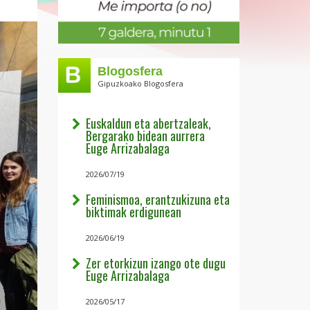
Blogosfera
Gipuzkoako Blogosfera
Euskaldun eta abertzaleak,
Bergarako bidean aurrera
Euge Arrizabalaga
2026/07/19
Feminismoa, erantzukizuna eta
biktimak erdigunean
2026/06/19
Zer etorkizun izango ote dugu
Euge Arrizabalaga
2026/05/17