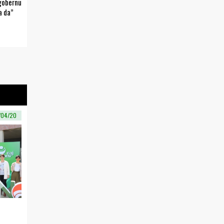
ogobernu
a da”
/04/20