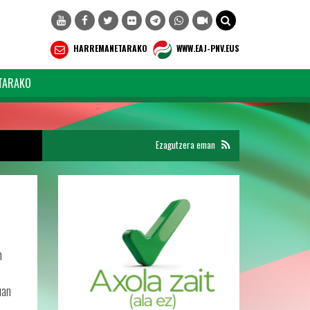
HARREMANETARAKO
WWW.EAJ-PNV.EUS
TARAKO
Ezagutzera eman
n
uan