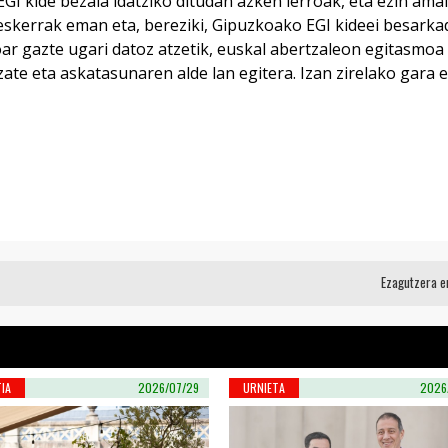
GI kide bezala idatziko ditudan azken lerroak, eta ezin ama
 eskerrak eman eta, bereziki, Gipuzkoako EGI kideei besarka
oar gazte ugari datoz atzetik, euskal abertzaleon egitasmoa
ate eta askatasunaren alde lan egitera. Izan zirelako gara e
Ezagutzera 
IA
2026/07/29
URNIETA
2026