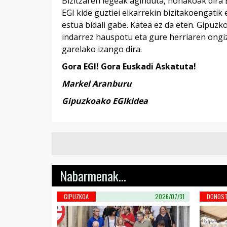
Bizitzaren legeak aginduta, honakoak dira E
EGI kide guztiei elkarrekin bizitakoengatik
estua bidali gabe. Katea ez da eten. Gipuzk
indarrez hauspotu eta gure herriaren ongiz
garelako izango dira.
Gora EGI! Gora Euskadi Askatuta!
Markel Aranburu
Gipuzkoako EGIkidea
Nabarmenak...
GIPUZKOA
2026/07/31
DONOST