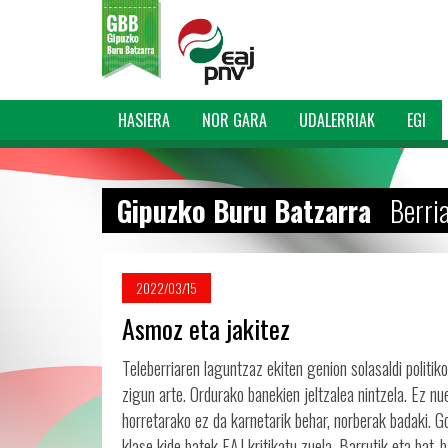
HASIERA
NOR GARA
UDALERRIAK
EGI
Gipuzko Buru Batzarra
Berri
2022/03/15
Asmoz eta jakitez
Teleberriaren laguntzaz ekiten genion solasaldi politik
zigun arte. Ordurako banekien jeltzalea nintzela. Ez nu
horretarako ez da karnetarik behar, norberak badaki. G
klase kide batek EAJ kritikatu zuela. Barrutik eta bat-