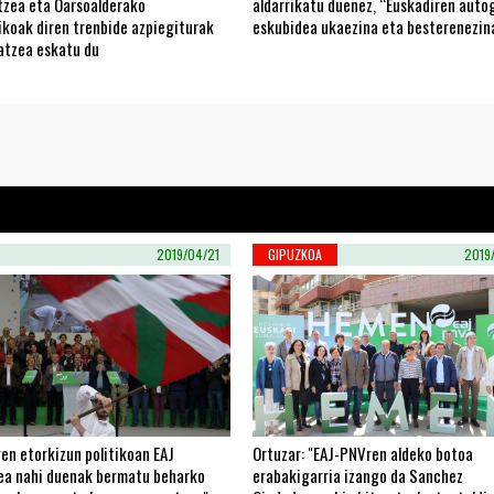
tzea eta Oarsoalderako
aldarrikatu duenez, “Euskadiren aut
ikoak diren trenbide azpiegiturak
eskubidea ukaezina eta besterenezin
atzea eskatu du
2019/04/21
GIPUZKOA
2019
en etorkizun politikoan EAJ
Ortuzar: "EAJ-PNVren aldeko botoa
zea nahi duenak bermatu beharko
erabakigarria izango da Sanchez