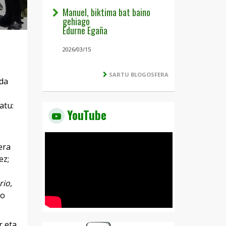
Manuel, biktima bat baino
gehiago
Edurne Egaña
2026/03/15
SARTU BLOGOSFERA
 da
atu:
YouTube
era
ez;
rio,
ko
r eta