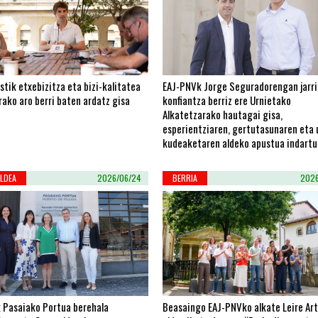
stik etxebizitza eta bizi-kalitatea
EAJ-PNVk Jorge Seguradorengan jarri
ako aro berri baten ardatz gisa
konfiantza berriz ere Urnietako
Alkatetzarako hautagai gisa,
esperientziaren, gertutasunaren eta 
kudeaketaren aldeko apustua indartu
LDEA
2026/06/24
BERRIA
2026
 Pasaiako Portua berehala
Beasaingo EAJ-PNVko alkate Leire Art