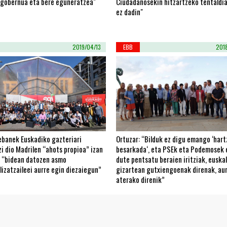
ogobernua eta bere eguneratzea"
Ciudadanosekin hitzartzeko tentaldia
ez dadin"
2019/04/13
EBB
201
tebanek Euskadiko gazteriari
Ortuzar: “Bilduk ez digu emango ‘hart
i dio Madrilen “ahots propioa” izan
besarkada‘, eta PSEk eta Podemosek 
, “bidean datozen asmo
dute pentsatu beraien iritziak, euskal
lizatzaileei aurre egin diezaiegun”
gizartean gutxiengoenak direnak, au
aterako direnik”