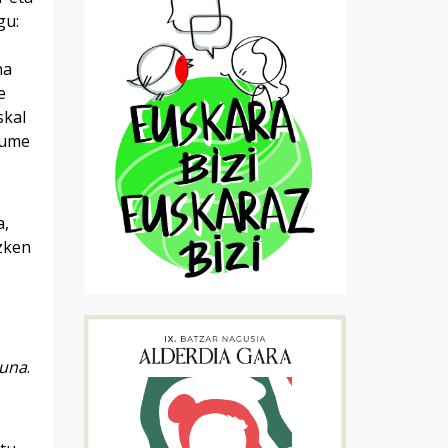
gu:
na
e
skal
kume
a,
azken
zuna
.