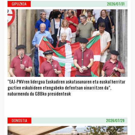
GIPUZKOA
2026/07/31
“EAJ-PNVren lidergoa Euskadiren askatasunaren eta euskal herritar
guztien eskubideen etengabeko defentsan oinarritzen da”,
nabarmendu du GBBko presidenteak
DONOSTIA
2026/07/29