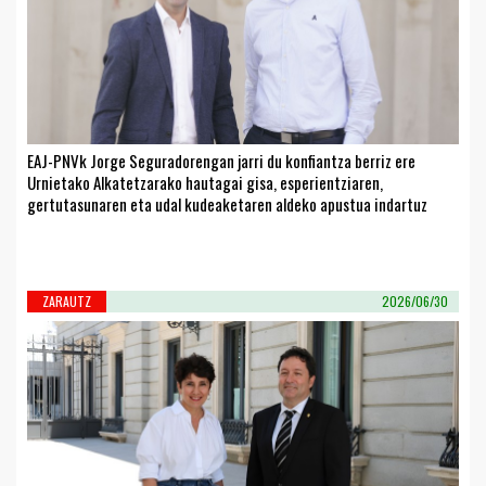
EAJ-PNVk Jorge Seguradorengan jarri du konfiantza berriz ere
Urnietako Alkatetzarako hautagai gisa, esperientziaren,
gertutasunaren eta udal kudeaketaren aldeko apustua indartuz
ZARAUTZ
2026/06/30