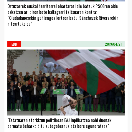
Ortuzarrek euskal herritarrei ohartarazi die batzuk PSOEren alde
eskatzen ari diren boto baliagarri faltsuaren kontra:
“Ciudadanosekin gehiengoa lortzen badu, Sánchezek Riverarekin
hitzartuko du”
EBB
2019/04/21
"Estatuaren etorkizun politikoan EAJ inplikatzea nahi duenak
bermatu beharko ditu autogobernua eta bere eguneratzea"