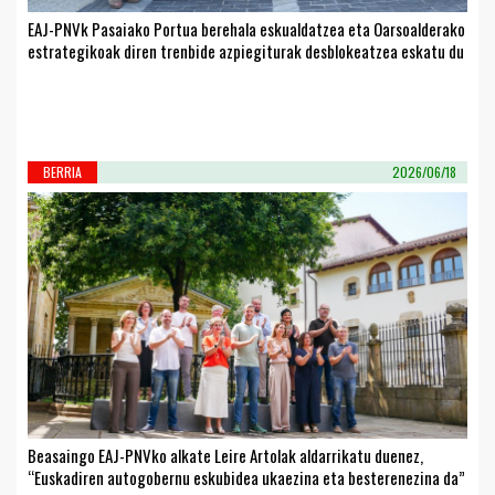
EAJ-PNVk Pasaiako Portua berehala eskualdatzea eta Oarsoalderako
estrategikoak diren trenbide azpiegiturak desblokeatzea eskatu du
BERRIA
2026/06/18
Beasaingo EAJ-PNVko alkate Leire Artolak aldarrikatu duenez,
“Euskadiren autogobernu eskubidea ukaezina eta besterenezina da”