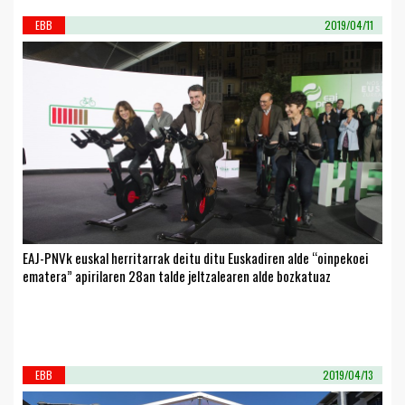
EBB
2019/04/11
EAJ-PNVk euskal herritarrak deitu ditu Euskadiren alde “oinpekoei
ematera” apirilaren 28an talde jeltzalearen alde bozkatuaz
EBB
2019/04/13