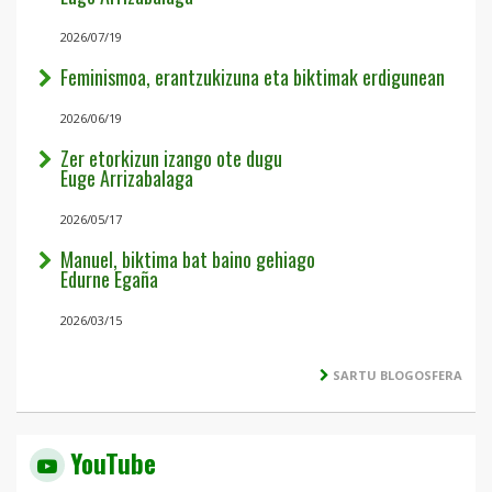
2026/07/19
Feminismoa, erantzukizuna eta biktimak erdigunean
2026/06/19
Zer etorkizun izango ote dugu
Euge Arrizabalaga
2026/05/17
Manuel, biktima bat baino gehiago
Edurne Egaña
2026/03/15
SARTU BLOGOSFERA
YouTube