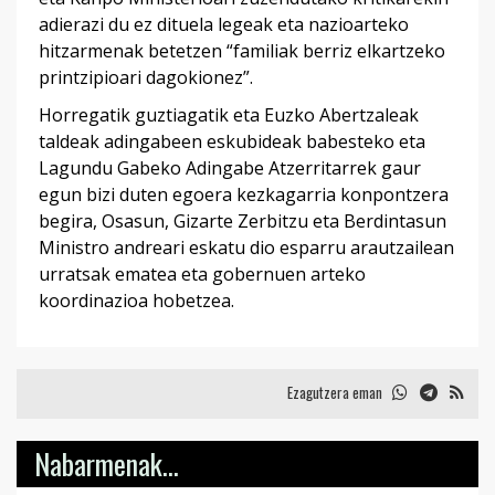
adierazi du ez dituela legeak eta nazioarteko
hitzarmenak betetzen “familiak berriz elkartzeko
printzipioari dagokionez”.
Horregatik guztiagatik eta Euzko Abertzaleak
taldeak adingabeen eskubideak babesteko eta
Lagundu Gabeko Adingabe Atzerritarrek gaur
egun bizi duten egoera kezkagarria konpontzera
begira, Osasun, Gizarte Zerbitzu eta Berdintasun
Ministro andreari eskatu dio esparru arautzailean
urratsak ematea eta gobernuen arteko
koordinazioa hobetzea.
Ezagutzera eman
Nabarmenak...