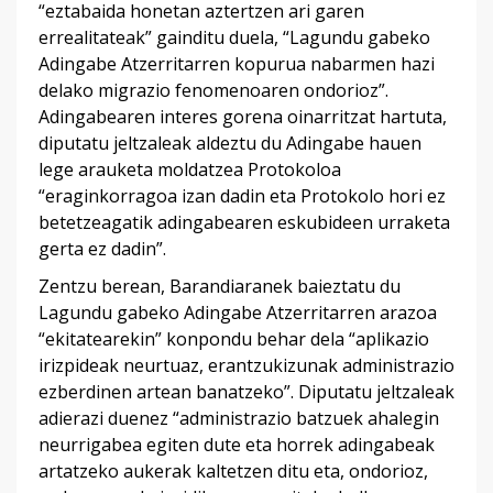
“eztabaida honetan aztertzen ari garen
errealitateak” gainditu duela, “Lagundu gabeko
Adingabe Atzerritarren kopurua nabarmen hazi
delako migrazio fenomenoaren ondorioz”.
Adingabearen interes gorena oinarritzat hartuta,
diputatu jeltzaleak aldeztu du Adingabe hauen
lege arauketa moldatzea Protokoloa
“eraginkorragoa izan dadin eta Protokolo hori ez
betetzeagatik adingabearen eskubideen urraketa
gerta ez dadin”.
Zentzu berean, Barandiaranek baieztatu du
Lagundu gabeko Adingabe Atzerritarren arazoa
“ekitatearekin” konpondu behar dela “aplikazio
irizpideak neurtuaz, erantzukizunak administrazio
ezberdinen artean banatzeko”. Diputatu jeltzaleak
adierazi duenez “administrazio batzuek ahalegin
neurrigabea egiten dute eta horrek adingabeak
artatzeko aukerak kaltetzen ditu eta, ondorioz,