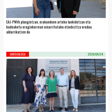
EAJ-PNVk plangintzan, erakundeen arteko lankidetzan eta
kudeaketa eraginkorrean oinarritutako etxebizitza eredua
aldarrikatzen du
OARSOALDEA
2026/06/24