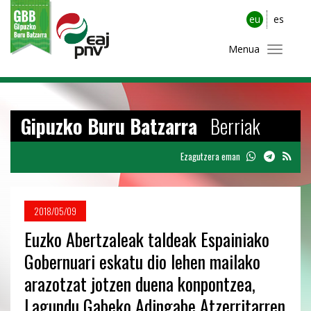
eu
es
Menua
Gipuzko Buru Batzarra
Berriak
Ezagutzera eman
2018/05/09
Euzko Abertzaleak taldeak Espainiako
Gobernuari eskatu dio lehen mailako
arazotzat jotzen duena konpontzea,
Lagundu Gabeko Adingabe Atzerritarren