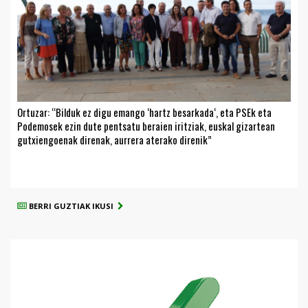
Ortuzar: “Bilduk ez digu emango ‘hartz besarkada‘, eta PSEk eta
Podemosek ezin dute pentsatu beraien iritziak, euskal gizartean
gutxiengoenak direnak, aurrera aterako direnik”
BERRI GUZTIAK IKUSI