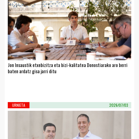
Jon Insaustik etxebizitza eta bizi-kalitatea Donostiarako aro berri
baten ardatz gisa jarri ditu
URNIETA
2026/07/03