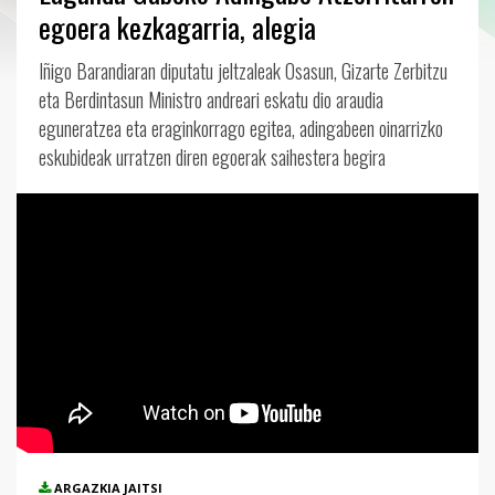
egoera kezkagarria, alegia
Iñigo Barandiaran diputatu jeltzaleak Osasun, Gizarte Zerbitzu
eta Berdintasun Ministro andreari eskatu dio araudia
eguneratzea eta eraginkorrago egitea, adingabeen oinarrizko
eskubideak urratzen diren egoerak saihestera begira
ARGAZKIA JAITSI