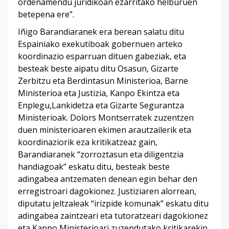
ordenamendu juridikoan ezarritako helburuen
betepena ere”.
Iñigo Barandiaranek era berean salatu ditu
Espainiako exekutiboak gobernuen arteko
koordinazio esparruan dituen gabeziak, eta
besteak beste aipatu ditu Osasun, Gizarte
Zerbitzu eta Berdintasun Ministerioa, Barne
Ministerioa eta Justizia, Kanpo Ekintza eta
Enplegu,Lankidetza eta Gizarte Segurantza
Ministerioak. Dolors Montserratek zuzentzen
duen ministerioaren ekimen arautzailerik eta
koordinaziorik eza kritikatzeaz gain,
Barandiaranek “zorroztasun eta diligentzia
handiagoak” eskatu ditu, besteak beste
adingabea antzematen denean egin behar den
erregistroari dagokionez. Justiziaren alorrean,
diputatu jeltzaleak “irizpide komunak” eskatu ditu
adingabea zaintzeari eta tutoratzeari dagokionez
eta Kanpo Ministerioari zuzendutako kritikarekin