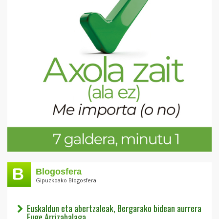
Blogosfera
Gipuzkoako Blogosfera
Euskaldun eta abertzaleak, Bergarako bidean aurrera
Euge Arrizabalaga