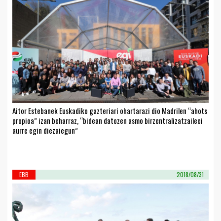
Aitor Estebanek Euskadiko gazteriari ohartarazi dio Madrilen “ahots
propioa” izan beharraz, “bidean datozen asmo birzentralizatzaileei
aurre egin diezaiegun”
EBB
2018/08/31