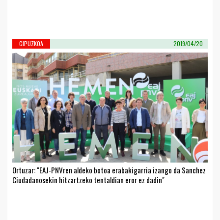
GIPUZKOA
2019/04/20
Ortuzar: "EAJ-PNVren aldeko botoa erabakigarria izango da Sanchez
Ciudadanosekin hitzartzeko tentaldian eror ez dadin"