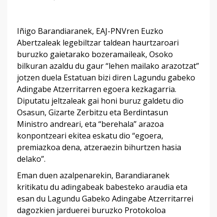
Iñigo Barandiaranek, EAJ-PNVren Euzko
Abertzaleak legebiltzar taldean haurtzaroari
buruzko gaietarako bozeramaileak, Osoko
bilkuran azaldu du gaur “lehen mailako arazotzat”
jotzen duela Estatuan bizi diren Lagundu gabeko
Adingabe Atzerritarren egoera kezkagarria.
Diputatu jeltzaleak gai honi buruz galdetu dio
Osasun, Gizarte Zerbitzu eta Berdintasun
Ministro andreari, eta “berehala” arazoa
konpontzeari ekitea eskatu dio “egoera,
premiazkoa dena, atzeraezin bihurtzen hasia
delako”.
Eman duen azalpenarekin, Barandiaranek
kritikatu du adingabeak babesteko araudia eta
esan du Lagundu Gabeko Adingabe Atzerritarrei
dagozkien jarduerei buruzko Protokoloa