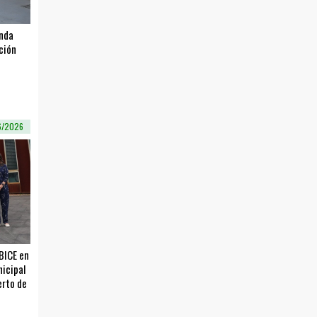
enda
ación
6/2026
 BICE en
nicipal
erto de