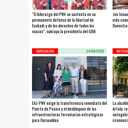
“El liderazgo del PNV se sustenta en su
Jon Insau
permanente defensa de la libertad de
vida como
Euskadi y de los derechos de todos los
Donostia
vascos”, subraya la presidenta del GBB
OARSOALDEA
24/06/2026
NOTICI
EAJ-PNV exige la transferencia inmediata del
La alcald
Puerto de Pasaia y el desbloqueo de las
Artola, r
infraestructuras ferroviarias estratégicas
autogobi
para Oarsoaldea
irrenunci