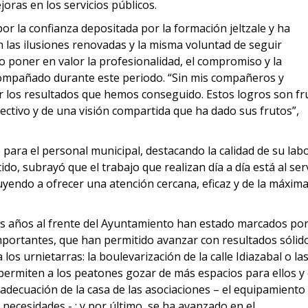
oras en los servicios públicos.
 la confianza depositada por la formación jeltzale y ha
 las ilusiones renovadas y la misma voluntad de seguir
 poner en valor la profesionalidad, el compromiso y la
ompañado durante este periodo. “Sin mis compañeros y
r los resultados que hemos conseguido. Estos logros son fr
ectivo y de una visión compartida que ha dado sus frutos”,
ara el personal municipal, destacando la calidad de su labo
ido, subrayó que el trabajo que realizan día a día está al ser
buyendo a ofrecer una atención cercana, eficaz y de la máxim
eis años al frente del Ayuntamiento han estado marcados por
importantes, que han permitido avanzar con resultados sólid
 los urnietarras: la boulevarización de la calle Idiazabal o la
permiten a los peatones gozar de más espacios para ellos y
 adecuación de la casa de las asociaciones – el equipamiento
 necesidades - ; y por último, se ha avanzado en el