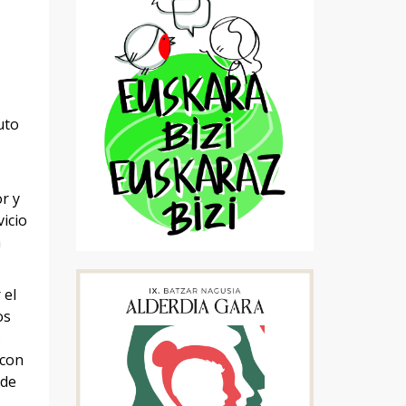
uto
r y
vicio
a
 el
os
s
 con
 de