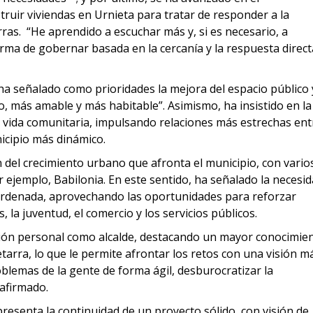
uir viviendas en Urnieta para tratar de responder a la
rras. “He aprendido a escuchar más y, si es necesario, a
orma de gobernar basada en la cercanía y la respuesta direct
ha señalado como prioridades la mejora del espacio público 
, más amable y más habitable”. Asimismo, ha insistido en la
la vida comunitaria, impulsando relaciones más estrechas ent
icipio más dinámico.
ón del crecimiento urbano que afronta el municipio, con vario
 ejemplo, Babilonia. En este sentido, ha señalado la necesi
ordenada, aprovechando las oportunidades para reforzar
, la juventud, el comercio y los servicios públicos.
ión personal como alcalde, destacando un mayor conocimie
etarra, lo que le permite afrontar los retos con una visión m
oblemas de la gente de forma ágil, desburocratizar la
 afirmado.
resenta la continuidad de un proyecto sólido, con visión de