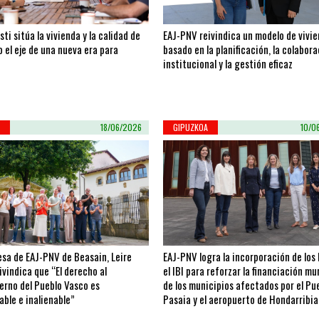
sti sitúa la vivienda y la calidad de
EAJ-PNV reivindica un modelo de vivi
 el eje de una nueva era para
basado en la planificación, la colabor
institucional y la gestión eficaz
A
18/06/2026
GIPUZKOA
10/0
esa de EAJ-PNV de Beasain, Leire
EAJ-PNV logra la incorporación de los
eivindica que “El derecho al
el IBI para reforzar la financiación mu
erno del Pueblo Vasco es
de los municipios afectados por el Pu
able e inalienable”
Pasaia y el aeropuerto de Hondarribia