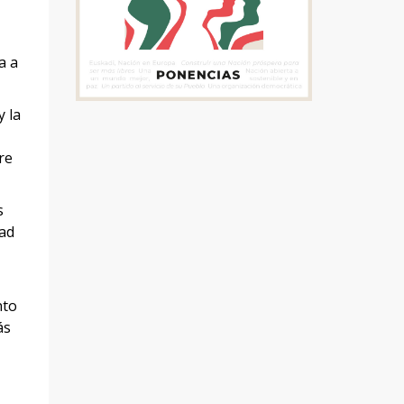
a a
y la
re
s
dad
nto
ás