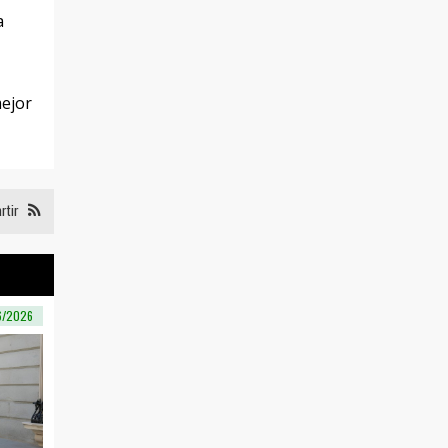
a
mejor
rtir
6/2026