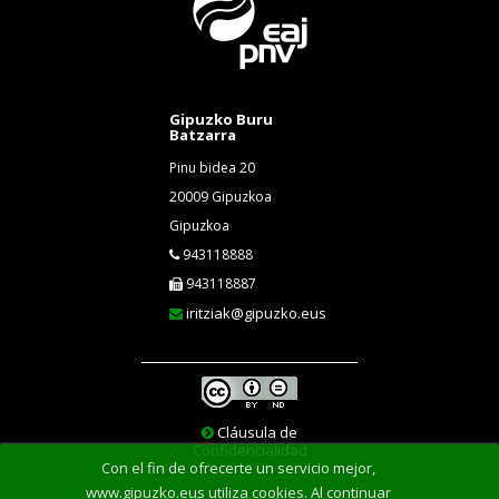
Gipuzko Buru
Batzarra
Pinu bidea 20
20009 Gipuzkoa
Gipuzkoa
943118888
943118887
iritziak@gipuzko.eus
Cláusula de
Confidencialidad
Con el fin de ofrecerte un servicio mejor,
www.gipuzko.eus utiliza cookies. Al continuar