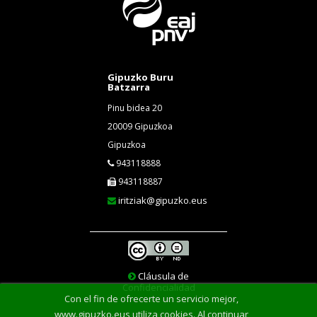
Gipuzko Buru
Batzarra
Pinu bidea 20
20009 Gipuzkoa
Gipuzkoa
943118888
943118887
iritziak@gipuzko.eus
Cláusula de
Confidencialidad
Con el fin de ofrecerte un servicio mejor,
www.gipuzko.eus utiliza cookies. Al continuar