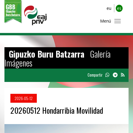
eu
es
Menú
Gipuzko Buru Batzarra
Galería
Imágenes
Compartir
2026-05-12
20260512 Hondarribia Movilidad