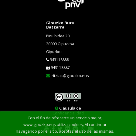
Gipuzko Buru
Batzarra
Pinu bidea 20
20009 Gipuzkoa
Gipuzkoa
943118888
943118887
iritziak@gipuzko.eus
Cláusula de
Confidencialidad
Con el fin de ofrecerte un servicio mejor,
www.gipuzko.eus utiliza cookies. Al continuar
navegando por el sitio, aceptas el uso de las mismas.