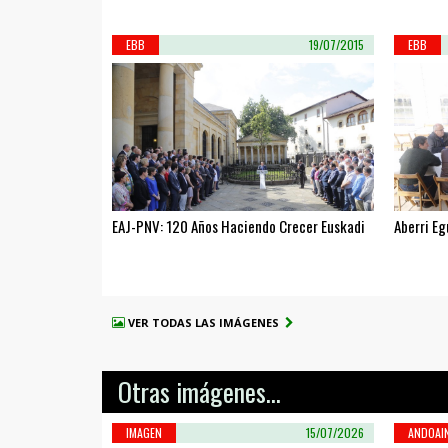
EBB
19/07/2015
EBB
EAJ-PNV: 120 Años Haciendo Crecer Euskadi
Aberri E
VER TODAS LAS IMÁGENES
Otras imágenes...
IMAGEN
15/07/2026
ANDOAI