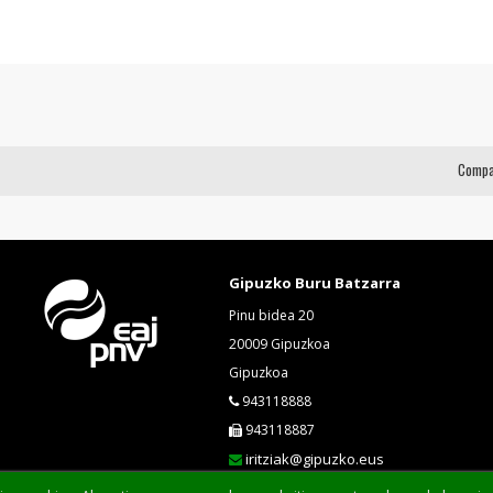
Compa
Gipuzko Buru Batzarra
Pinu bidea 20
20009 Gipuzkoa
Gipuzkoa
943118888
943118887
iritziak@gipuzko.eus