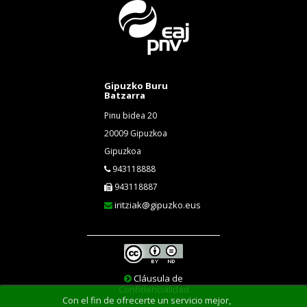
Gipuzko Buru
Batzarra
Pinu bidea 20
20009 Gipuzkoa
Gipuzkoa
943118888
943118887
iritziak@gipuzko.eus
Cláusula de
Confidencialidad
Con el fin de ofrecerte un servicio mejor,