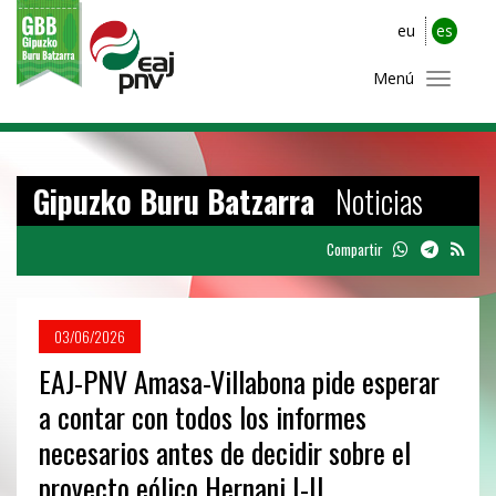
eu
es
Menú
Gipuzko Buru Batzarra
Noticias
Compartir
03/06/2026
EAJ-PNV Amasa-Villabona pide esperar
a contar con todos los informes
necesarios antes de decidir sobre el
proyecto eólico Hernani I-II