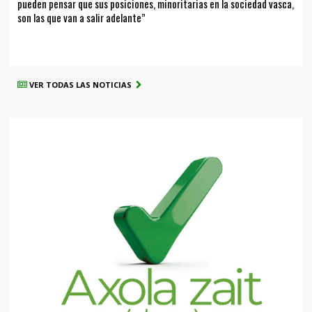
pueden pensar que sus posiciones, minoritarias en la sociedad vasca,
son las que van a salir adelante”
VER TODAS LAS NOTICIAS