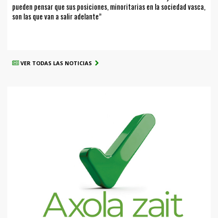
pueden pensar que sus posiciones, minoritarias en la sociedad vasca,
son las que van a salir adelante”
VER TODAS LAS NOTICIAS