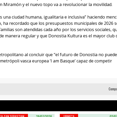
n Miramón y el nuevo topo va a revolucionar la movilidad.
 una ciudad humana, igualitaria e inclusiva” haciendo menc
tido, ha recordado que los presupuestos municipales de 2026 
familias son atendidas cada año por los servicios sociales, qu
a de manera regular y que Donostia Kultura es el mayor club 
ropolitano al concluir que “el futuro de Donostia no puede
metrópoli vasca europea ‘I am Basque’ capaz de competir
Compa
IA-SAN SEBASTIAN
29/07/2026
URNIETA
03/0