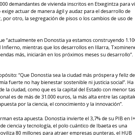
0.000 demandantes de vivienda inscritos en Etxegintza para vi
o exige actuar de manera ágil y audaz para el desarrollo de
r, por otro, la segregación de pisos o los cambios de uso de
 que “actualmente en Donostia ya estamos construyendo 1.10
l Infierno, mientras que los desarrollos en Illarra, Txominene
viendas más, iniciarán en los próximos meses su desarrollo”.
ropósito: “Que Donostia sea la ciudad más próspera y feliz de
a fuerte no hay bienestar sostenible ni justicia social”. Ha
e la ciudad, como que es la capital del Estado con menor ta
nal es de más de 31.000 euros, la más alta entre las capital
“apuesta por la ciencia, el conocimiento y la innovación”.
man esta apuesta. Donostia invierte el 3,7% de su PIB en I
de ciencia y tecnología, el polo cuántico de Ibaeta es una
oviliza 80 millones para atraer empresas punteras, el HUB