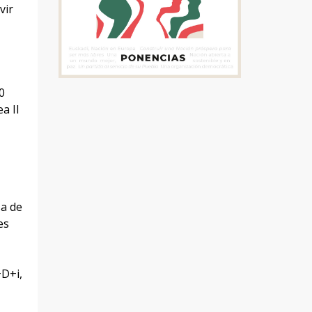
vir
0
a II
sa de
es
+D+i,