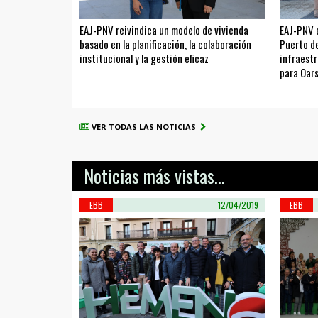
EAJ-PNV reivindica un modelo de vivienda
EAJ-PNV 
basado en la planificación, la colaboración
Puerto de
institucional y la gestión eficaz
infraestr
para Oar
VER TODAS LAS NOTICIAS
Noticias más vistas...
EBB
12/04/2019
EBB