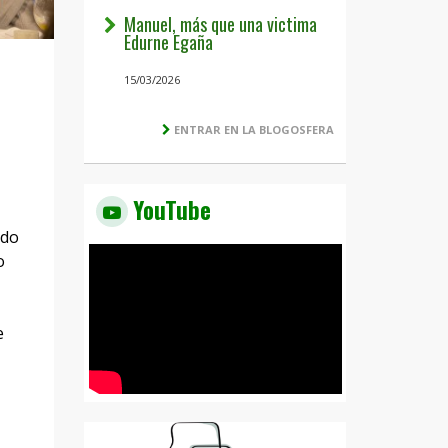
Manuel, más que una victima
Edurne Egaña
15/03/2026
ENTRAR EN LA BLOGOSFERA
YouTube
ado
o
e