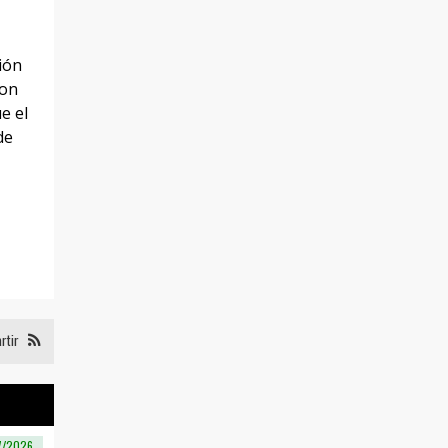
ión
son
e el
de
rtir
7/2026