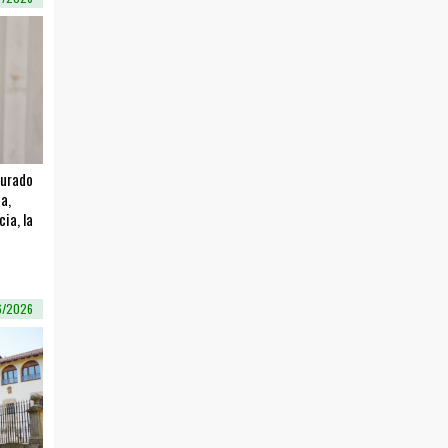
gurado
a,
ia, la
6/2026