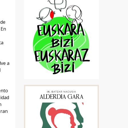
nde
 En
e
ta
lve a
l
ento
lidad
n
gran