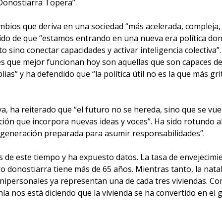
 Donostiarra Topera”.
mbios que deriva en una sociedad “más acelerada, compleja,
cido de que “estamos entrando en una nueva era política do
oto sino conectar capacidades y activar inteligencia colectiva”.
es que mejor funcionan hoy son aquellas que son capaces d
ias” y ha defendido que “la política útil no es la que más gri
va, ha reiterado que “el futuro no se hereda, sino que se vue
ión que incorpora nuevas ideas y voces”. Ha sido rotundo a
 generación preparada para asumir responsabilidades”.
 de este tiempo y ha expuesto datos. La tasa de envejecimi
ro donostiarra tiene más de 65 años. Mientras tanto, la nata
nipersonales ya representan una de cada tres viviendas. Co
nía nos está diciendo que la vivienda se ha convertido en el 