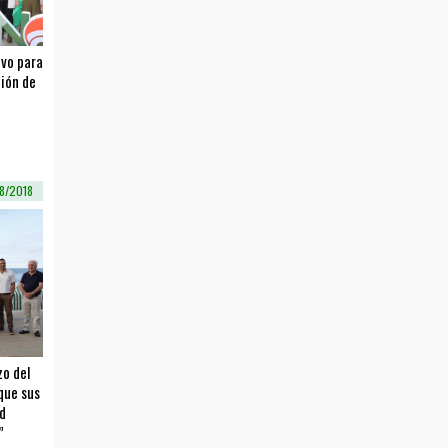
ivo para
ción de
08/2018
zo del
que sus
ad
”