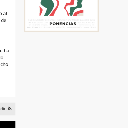
o al
 de
ue ha
lo
echo
rtir