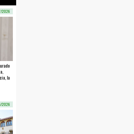
7/2026
gurado
a,
ia, la
6/2026