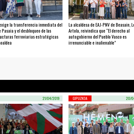
exige la transferencia inmediata del
La alcaldesa de EAJ-PNV de Beasain, L
 Pasaia y el desbloqueo de las
Artola, reivindica que “El derecho al
ucturas ferroviarias estratégicas
autogobierno del Pueblo Vasco es
soaldea
irrenunciable e inalienable”
21/04/2019
GIPUZKOA
20/0