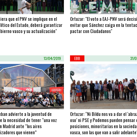
iera que el PNV se implique en el
Ortuzar: "El voto a EAJ-PNV será decis
lítico del Estado, deberá garantizar
evitar que Sánchez caiga en la tenta
bierno vasco y su actualización"
pactar con Ciudadanos"
13/04/2019
EBB
31/
eban advierte a la juventud de
Ortuzar: “Ni Bildu nos va a dar el ‘abra
e la necesidad de tener “una voz
oso‘ ni PSE y Podemos pueden pensar 
n Madrid ante “los aires
posiciones, minoritarias en la socied
lizadores que vienen”
vasca, son las que van a salir adelante