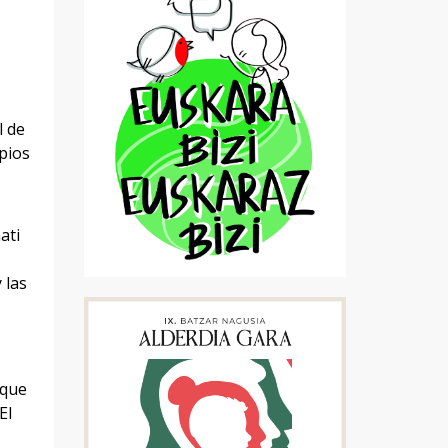
l de
pios
ati
 las
 que
El