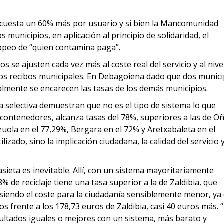
a cuesta un 60% más por usuario y si bien la Mancomunidad
 municipios, en aplicación al principio de solidaridad, el
uropeo de “quien contamina paga”.
os se ajusten cada vez más al coste real del servicio y al nive
los recibos municipales. En Debagoiena dado que dos munici
almente se encarecen las tasas de los demás municipios.
da selectiva demuestran que no es el tipo de sistema lo que
n contenedores, alcanza tasas del 78%, superiores a las de Oñ
tzuola en el 77,29%, Bergara en el 72% y Aretxabaleta en el
izado, sino la implicación ciudadana, la calidad del servicio y
eta es inevitable. Allí, con un sistema mayoritariamente
de reciclaje tiene una tasa superior a la de Zaldibia, que
%, siendo el coste para la ciudadanía sensiblemente menor, ya
 frente a los 178,73 euros de Zaldibia, casi 40 euros más. “
ultados iguales o mejores con un sistema, más barato y