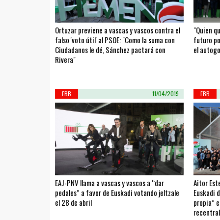
Ortuzar previene a vascas y vascos contra el
"Quien qu
falso 'voto útil' al PSOE: "Como la suma con
futuro po
Ciudadanos le dé, Sánchez pactará con
el autogo
Rivera"
EBB
11/04/2019
EBB
EAJ-PNV llama a vascas y vascos a “dar
Aitor Est
pedales” a favor de Euskadi votando jeltzale
Euskadi d
el 28 de abril
propia” e
recentra