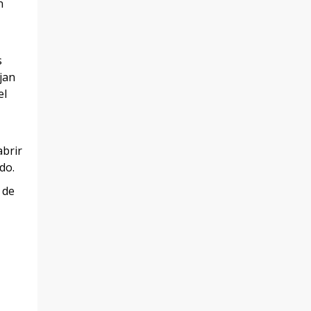
n
s
jan
el
abrir
do.
 de