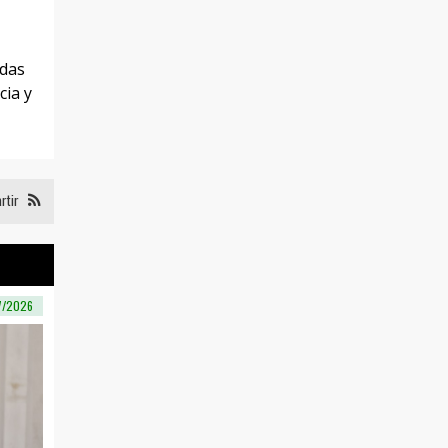
adas
cia y
rtir
7/2026