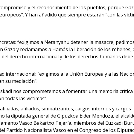
l compromiso y el reconocimiento de los pueblos, porque Gaz
uropeos”. Y han añadido que siempre estarán “con las víct
cretas: “exigimos a Netanyahu detener la masacre, pedimos
n Gaza y reclamamos a Hamás la liberación de los rehenes, 
eto del derecho internacional y de los derechos humanos debe
d internacional: “exigimos a la Unión Europea y a las Nacio
an su mediación”.
uskadi nos comprometemos a fomentar una memoria crítica 
n todas las víctimas”.
filiadas, afiliados, simpatizantes, cargos internos y cargos
mo la diputada general de Gipuzkoa Eider Mendoza, el alcald
arlamento Vasco Bakartxo Tejería, miembros del Euzkadi Bur
del Partido Nacionalista Vasco en el Congreso de los Diputa