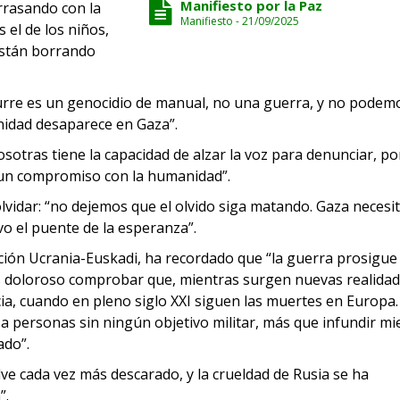
Manifiesto por la Paz
rrasando con la
Manifiesto - 21/09/2025
el de los niños,
están borrando
urre es un genocidio de manual, no una guerra, y no podem
nidad desaparece en Gaza”.
sotras tiene la capacidad de alzar la voz para denunciar, p
s un compromiso con la humanidad”.
lvidar: “no dejemos que el olvido siga matando. Gaza necesi
o el puente de la esperanza”.
ción Ucrania-Euskadi, ha recordado que “la guerra prosigue
Es doloroso comprobar que, mientras surgen nuevas realida
ia, cuando en pleno siglo XXI siguen las muertes en Europa.
 a personas sin ningún objetivo militar, más que infundir mi
ado”.
ve cada vez más descarado, y la crueldad de Rusia se ha
”.