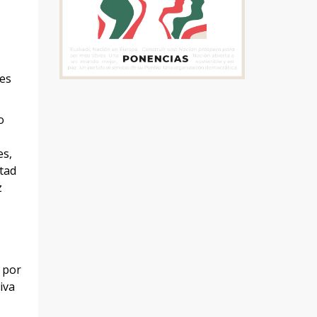
tes
o
es,
rtad
z
 por
iva