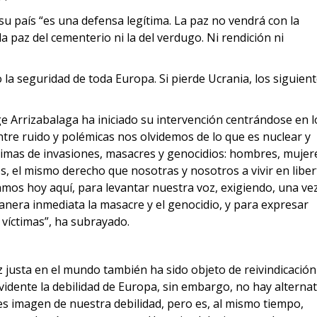
u país “es una defensa legítima. La paz no vendrá con la
la paz del cementerio ni la del verdugo. Ni rendición ni
 la seguridad de toda Europa. Si pierde Ucrania, los siguien
e Arrizabalaga ha iniciado su intervención centrándose en l
entre ruido y polémicas nos olvidemos de lo que es nuclear y
íctimas de invasiones, masacres y genocidios: hombres, mujer
os, el mismo derecho que nosotras y nosotros a vivir en libe
amos hoy aquí, para levantar nuestra voz, exigiendo, una ve
nera inmediata la masacre y el genocidio, y para expresar
 víctimas”, ha subrayado.
z justa en el mundo también ha sido objeto de reivindicación
evidente la debilidad de Europa, sin embargo, no hay alternat
es imagen de nuestra debilidad, pero es, al mismo tiempo,