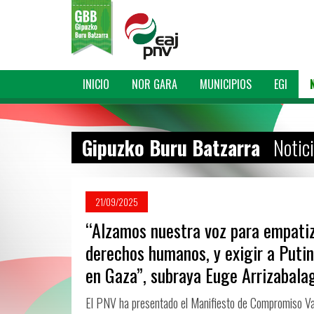
INICIO
NOR GARA
MUNICIPIOS
EGI
Gipuzko Buru Batzarra
Notic
21/09/2025
“Alzamos nuestra voz para empatiza
derechos humanos, y exigir a Putin
en Gaza”, subraya Euge Arrizabala
El PNV ha presentado el Manifiesto de Compromiso Vas