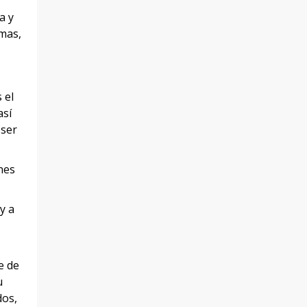
a y
imas,
 el
así
 ser
nes
y a
e de
u
dos,