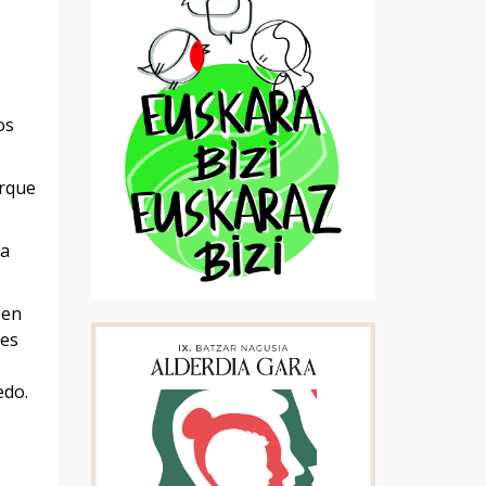
os
orque
ta
 en
des
edo.