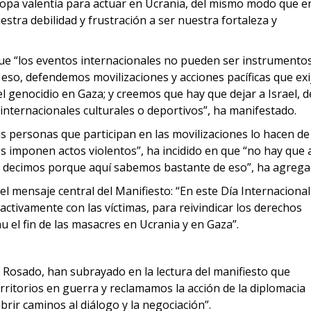
ropa valentía para actuar en Ucrania, del mismo modo que e
tra debilidad y frustración a ser nuestra fortaleza y
ue “los eventos internacionales no pueden ser instrumento
eso, defendemos movilizaciones y acciones pacíficas que exi
 el genocidio en Gaza; y creemos que hay que dejar a Israel, d
nternacionales culturales o deportivos”, ha manifestado.
s personas que participan en las movilizaciones lo hacen de
s imponen actos violentos”, ha incidido en que “no hay que 
“Y lo decimos porque aquí sabemos bastante de eso”, ha agrega
el mensaje central del Manifiesto: “En este Día Internacional
ctivamente con las víctimas, para reivindicar los derechos
 el fin de las masacres en Ucrania y en Gaza”.
 Rosado, han subrayado en la lectura del manifiesto que
erritorios en guerra y reclamamos la acción de la diplomacia
brir caminos al diálogo y la negociación”.