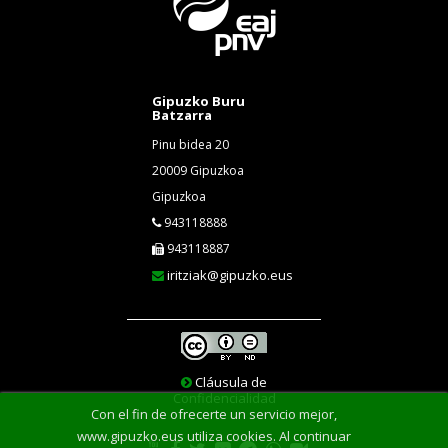
Gipuzko Buru
Batzarra
Pinu bidea 20
20009 Gipuzkoa
Gipuzkoa
943118888
943118887
iritziak@gipuzko.eus
Cláusula de
Confidencialidad
Con el fin de ofrecerte un servicio mejor,
www.gipuzko.eus utiliza cookies. Al continuar