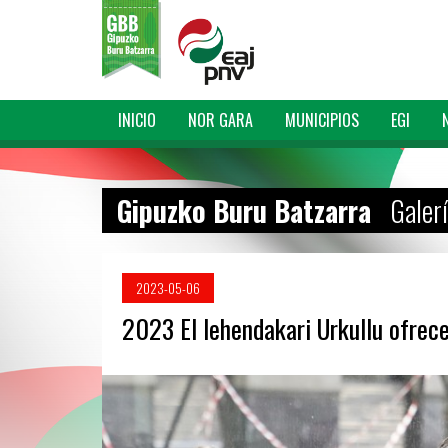
INICIO
NOR GARA
MUNICIPIOS
EGI
Gipuzko Buru Batzarra
Galer
2023-05-06
2023 El lehendakari Urkullu ofrec