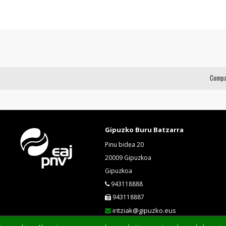
Compa
Gipuzko Buru Batzarra
Pinu bidea 20
20009 Gipuzkoa
Gipuzkoa
943118888
943118887
iritziak@gipuzko.eus