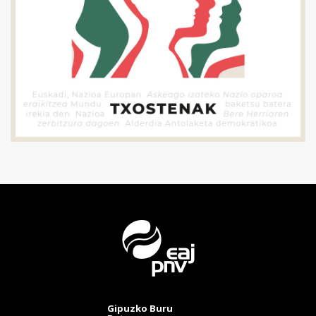
Gipuzko Buru