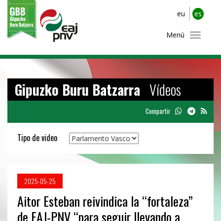
eu
es
Menú
Gipuzko Buru Batzarra
Vídeos
Compartir
Tipo de video
2025-05-25
Aitor Esteban reivindica la “fortaleza”
de EAJ-PNV “para seguir llevando a