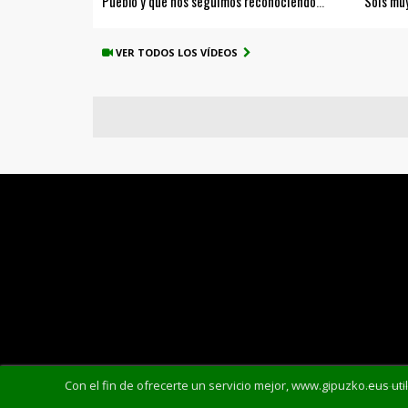
Pueblo y que nos seguimos reconociendo
“Sois muy
como tal"
camino a
VER TODOS LOS VÍDEOS
Con el fin de ofrecerte un servicio mejor, www.gipuzko.eus uti