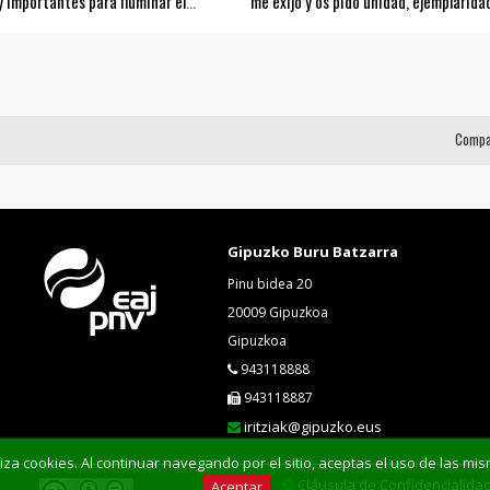
 importantes para iluminar el
me exijo y os pido unidad, ejemplarida
l Partido”
humildad”
Compa
Gipuzko Buru Batzarra
Pinu bidea 20
20009 Gipuzkoa
Gipuzkoa
943118888
943118887
iritziak@gipuzko.eus
liza cookies. Al continuar navegando por el sitio, aceptas el uso de las 
Cláusula de Confidencialida
Aceptar