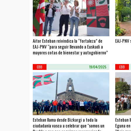
Aitor Esteban reivindica la “fortaleza” de
EAJ-PNV 
EAJ-PNV “para seguir llevando a Euskadi a
mayores cotas de bienestar y autogobierno”
EBB
19/04/2025
EBB
Esteban llama desde Bizkargi a toda la
Esteban l
ciudadanía vasca a celebrar que "somos un
Eguna en 