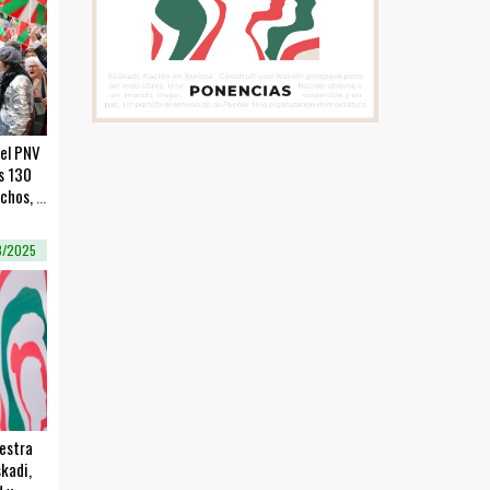
del PNV
s 130
chos, y
3/2025
uestra
kadi,