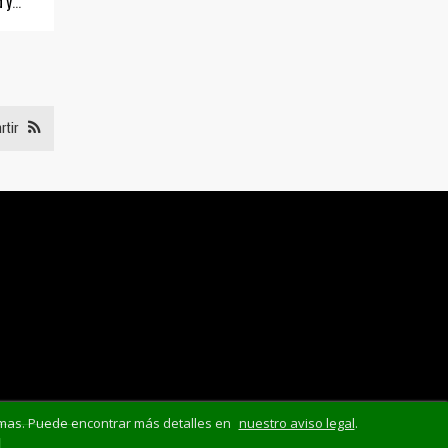
d y
rtir
mismas. Puede encontrar más detalles en
nuestro aviso legal
.
d