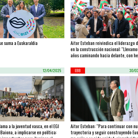
se suma a Euskaraldia
Aitor Esteban reivindica el liderazgo 
en la construcción nacional: “Llevamo
años caminando hacia delante, con he
sin poner palos en las ruedas”
12/04/2025
EBB
30/0
lama a la juventud vasca, en el EGI
Aitor Esteban: “Para continuar con n
Baiona, a implicarse en política:
trayectoria y seguir construyendo Eus